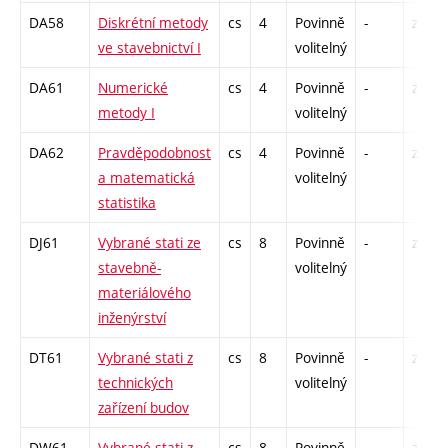
DA58
Diskrétní metody
cs
4
Povinně
-
zá
ve stavebnictví I
volitelný
DA61
Numerické
cs
4
Povinně
-
zá
metody I
volitelný
DA62
Pravděpodobnost
cs
4
Povinně
-
zá
a matematická
volitelný
statistika
DJ61
Vybrané stati ze
cs
8
Povinně
-
zk
stavebně-
volitelný
materiálového
inženýrství
DT61
Vybrané stati z
cs
8
Povinně
-
zk
technických
volitelný
zařízení budov
DW61
Vybrané stati z
cs
8
Povinně
-
zk