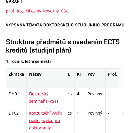
GARANT
prof. Ing. Miloslav Novotný, CSc.
VYPSANÁ TÉMATA DOKTORSKÉHO STUDIJNÍHO PROGRAMU
Struktura předmětů s uvedením ECTS
kreditů (studijní plán)
1. ročník, letní semestr
Zkratka
Název
J.
Kr.
Pov.
Prof.
Uk.
DH01
Doktorský
cs
4
Povinný
-
zá
seminář I (PST)
DY02
Konzultační výuka
cs
1
Povinný
-
zá
cizího jazyka pro
doktorandy