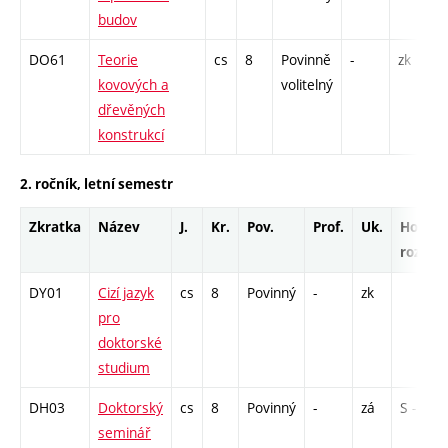
budov
DO61
Teorie
cs
8
Povinně
-
zk
P
kovových a
volitelný
dřevěných
konstrukcí
2. ročník, letní semestr
Zkratka
Název
J.
Kr.
Pov.
Prof.
Uk.
Hod.
rozsah
DY01
Cizí jazyk
cs
8
Povinný
-
zk
pro
doktorské
studium
DH03
Doktorský
cs
8
Povinný
-
zá
S - 78
seminář