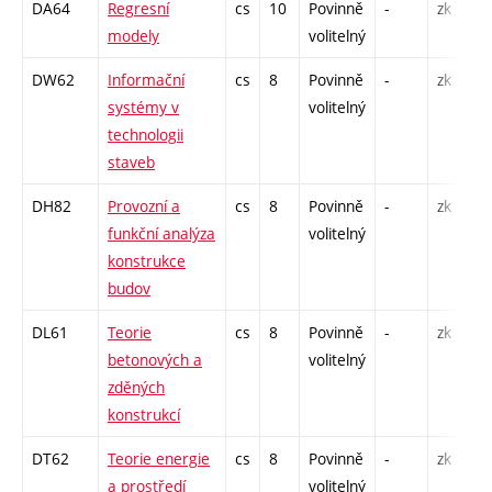
DA64
Regresní
cs
10
Povinně
-
zk
P
modely
volitelný
DW62
Informační
cs
8
Povinně
-
zk
P
systémy v
volitelný
technologii
staveb
DH82
Provozní a
cs
8
Povinně
-
zk
P
funkční analýza
volitelný
konstrukce
budov
DL61
Teorie
cs
8
Povinně
-
zk
P
betonových a
volitelný
zděných
konstrukcí
DT62
Teorie energie
cs
8
Povinně
-
zk
P
a prostředí
volitelný