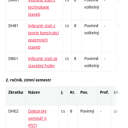
technologie
volitelný
staveb
DH81
Vybrané stati z
cs
8
Povinně
-
zk
teorie konstrukcí
volitelný
pozemních
staveb
DB61
Vybrané stati ze
cs
8
Povinně
-
zk
stavební fyziky
volitelný
2. ročník, zimní semestr
Zkratka
Název
J.
Kr.
Pov.
Prof.
Uk.
H
r
DH02
Doktorský
cs
8
Povinný
-
zá
S
seminář II
(PST)