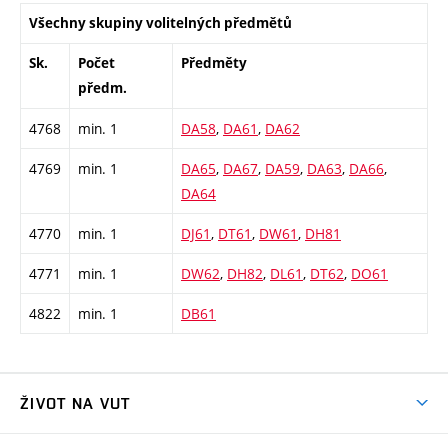
Všechny skupiny volitelných předmětů
Sk.
Počet
Předměty
předm.
4768
min. 1
DA58
,
DA61
,
DA62
4769
min. 1
DA65
,
DA67
,
DA59
,
DA63
,
DA66
,
DA64
4770
min. 1
DJ61
,
DT61
,
DW61
,
DH81
4771
min. 1
DW62
,
DH82
,
DL61
,
DT62
,
DO61
4822
min. 1
DB61
ŽIVOT NA VUT
Atmosféra VUT