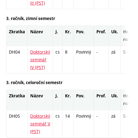
III (PST)
3. ročník, zimní semestr
Zkratka
Název
J.
Kr.
Pov.
Prof.
Uk.
Hod.
rozsah
DH04
Doktorský
cs
8
Povinný
-
zá
S - 78
seminář
IV (PST)
3. ročník, celoroční semestr
Zkratka
Název
J.
Kr.
Pov.
Prof.
Uk.
Hod.
rozsah
DH05
Doktorský
cs
14
Povinný
-
zá
S - 78
seminář V
(PST)