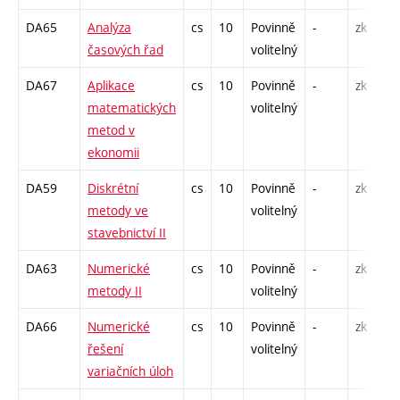
DA65
Analýza
cs
10
Povinně
-
zk
P
časových řad
volitelný
DA67
Aplikace
cs
10
Povinně
-
zk
P
matematických
volitelný
metod v
ekonomii
DA59
Diskrétní
cs
10
Povinně
-
zk
P
metody ve
volitelný
stavebnictví II
DA63
Numerické
cs
10
Povinně
-
zk
P
metody II
volitelný
DA66
Numerické
cs
10
Povinně
-
zk
P
řešení
volitelný
variačních úloh