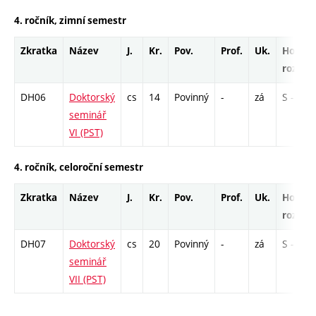
4. ročník, zimní semestr
Zkratka
Název
J.
Kr.
Pov.
Prof.
Uk.
Hod.
rozsah
DH06
Doktorský
cs
14
Povinný
-
zá
S - 78
seminář
VI (PST)
4. ročník, celoroční semestr
Zkratka
Název
J.
Kr.
Pov.
Prof.
Uk.
Hod.
rozsah
DH07
Doktorský
cs
20
Povinný
-
zá
S - 78
seminář
VII (PST)