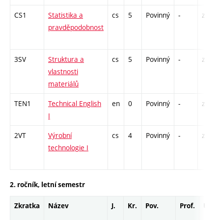
CS1
Statistika a
cs
5
Povinný
-
zá,zk
pravděpodobnost
3SV
Struktura a
cs
5
Povinný
-
zá,zk
vlastnosti
materiálů
TEN1
Technical English
en
0
Povinný
-
zá
I
2VT
Výrobní
cs
4
Povinný
-
zá,zk
technologie I
2. ročník, letní semestr
Zkratka
Název
J.
Kr.
Pov.
Prof.
Uk.