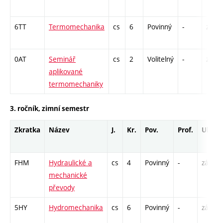
6TT
Termomechanika
cs
6
Povinný
-
zá,zk
0AT
Seminář
cs
2
Volitelný
-
zá
aplikované
termomechaniky
3. ročník, zimní semestr
Zkratka
Název
J.
Kr.
Pov.
Prof.
Uk.
FHM
Hydraulické a
cs
4
Povinný
-
zá,zk
mechanické
převody
5HY
Hydromechanika
cs
6
Povinný
-
zá,zk