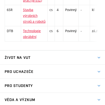
práci (B-SSZ)
6SR
Stavba
cs
4
Povinný
-
kl
P
výrobních
L
strojů a robotů
DTB
Technologie
cs
6
Povinný
-
zá,zk
P
obrábění
L
ŽIVOT NA VUT
Atmosféra VUT
PRO UCHAZEČE
Prostory školy
Proč na VUT
Koleje
PRO STUDENTY
Studijní programy
Stravování
Předměty
Studijní předpisy
Studium a stáže v zahraničí
Stipendia
Dny otevřených dveří
VĚDA A VÝZKUM
Sport na VUT
(externí
Studijní programy
Poplatky za studium
Uznání zahraničního vzdělání
Knihovny