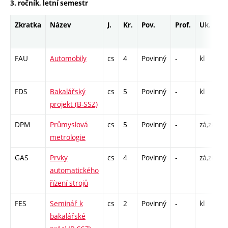
3. ročník, letní semestr
Zkratka
Název
J.
Kr.
Pov.
Prof.
Uk.
H
r
FAU
Automobily
cs
4
Povinný
-
kl
P
L
FDS
Bakalářský
cs
5
Povinný
-
kl
V
projekt (B-SSZ)
DPM
Průmyslová
cs
5
Povinný
-
zá,zk
P
metrologie
L
GAS
Prvky
cs
4
Povinný
-
zá,zk
P
automatického
L
řízení strojů
FES
Seminář k
cs
2
Povinný
-
kl
C
bakalářské