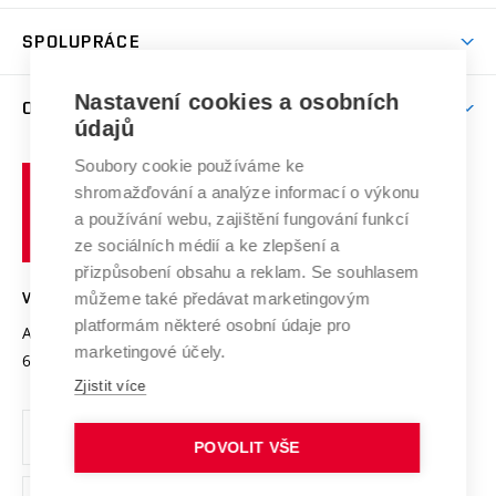
Aktivity pro juniory
Studentský život
odkaz)
Věda a výzkum na VUT
Harmonogram akademického roku
Zpracování osobních údajů studentů
Sociální bezpečí
SPOLUPRÁCE
Celoživotní vzdělávání
Brno
Podpora excelence
Závěrečné práce
Studium bez bariér
Zpracování osobních údajů uchazečů o studium
Firemní spolupráce
Mezinárodní vědecká rada
Nastavení cookies a osobních
O UNIVERZITĚ
Doktorské studium
Podpora podnikání
E-přihláška
údajů
Zahraniční spolupráce
Systém zajišťování kvality výzkumu
Profil univerzity
Spolupráce se školami
Soubory cookie používáme ke
Vysoké
Výzkumné infrastruktury
shromažďování a analýze informací o výkonu
Udržitelná univerzita
učení
Služby univerzity
Transfer znalostí
a používání webu, zajištění fungování funkcí
technické
Podnikavá univerzita / ContriBUTe
Mezinárodní dohody
ze sociálních médií a ke zlepšení a
Open Science
v
Bezpečná univerzita
přizpůsobení obsahu a reklam. Se souhlasem
Univerzitní sítě
Brně
Projekty
můžeme také předávat marketingovým
VYSOKÉ UČENÍ TECHNICKÉ V BRNĚ
Vyznamenání
platformám některé osobní údaje pro
Projekty ze strukturálních fondů
Antonínská 548/1
www.vut.cz
marketingové účely.
Organizační struktura
602 00 Brno
vut@vutbr.cz
Specifický výzkum
Zjistit více
Úřední deska
Ochrana osobních údajů
POVOLIT VŠE
(externí
Pracovní příležitosti