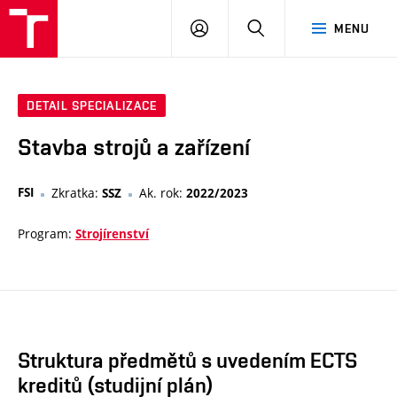
VUT
PŘIHLÁSIT
HLEDAT
MENU
SE
DETAIL SPECIALIZACE
Stavba strojů a zařízení
FSI
Zkratka:
Ak. rok:
SSZ
2022/2023
Program:
Strojírenství
Struktura předmětů s uvedením ECTS
kreditů (studijní plán)