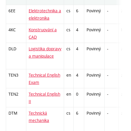
6EE
Elektrotechnika a
cs
6
Povinný
-
zá,zk
elektronika
4KC
Konstruování a
cs
4
Povinný
-
kl
CAD
DLD
Logistika dopravy
cs
4
Povinný
-
zá,zk
a manipulace
TEN3
Technical English
en
4
Povinný
-
zk
Exam
TEN2
Technical English
en
0
Povinný
-
zá
II
DTM
Technická
cs
6
Povinný
-
zá,zk
mechanika