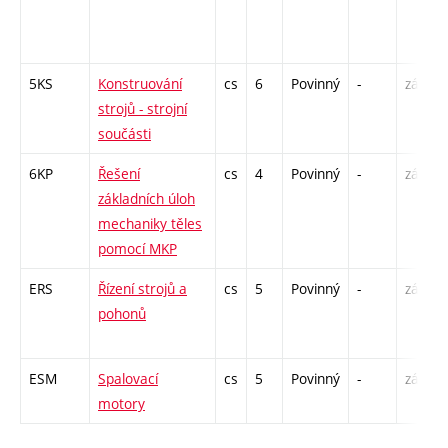
5KS
Konstruování
cs
6
Povinný
-
zá,zk
strojů - strojní
součásti
6KP
Řešení
cs
4
Povinný
-
zá,zk
základních úloh
mechaniky těles
pomocí MKP
ERS
Řízení strojů a
cs
5
Povinný
-
zá,zk
pohonů
ESM
Spalovací
cs
5
Povinný
-
zá,zk
motory