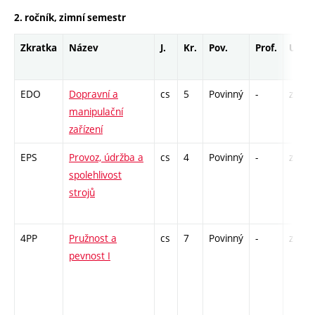
2. ročník, zimní semestr
Zkratka
Název
J.
Kr.
Pov.
Prof.
Uk.
EDO
Dopravní a
cs
5
Povinný
-
zá,zk
manipulační
zařízení
EPS
Provoz, údržba a
cs
4
Povinný
-
zá,zk
spolehlivost
strojů
4PP
Pružnost a
cs
7
Povinný
-
zá,zk
pevnost I