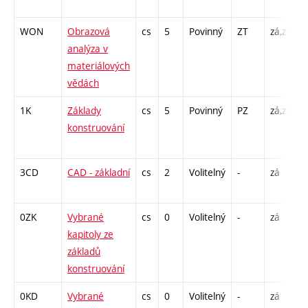
8
WON
Obrazová
cs
5
Povinný
ZT
zá,zk
P
analýza v
C
materiálových
/
vědách
1
1K
Základy
cs
5
Povinný
PZ
zá,zk
P
konstruování
C
2
3CD
CAD - základní
cs
2
Volitelný
-
zá
C
2
0ZK
Vybrané
cs
0
Volitelný
-
zá
P
kapitoly ze
základů
konstruování
0KD
Vybrané
cs
0
Volitelný
-
zá
P