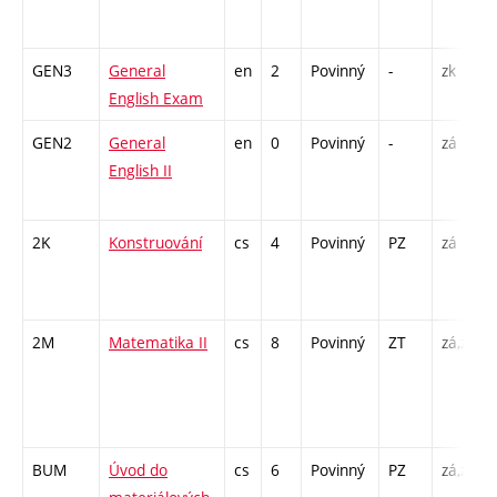
GEN3
General
en
2
Povinný
-
zk
English Exam
GEN2
General
en
0
Povinný
-
zá
English II
2K
Konstruování
cs
4
Povinný
PZ
zá
2M
Matematika II
cs
8
Povinný
ZT
zá,zk
BUM
Úvod do
cs
6
Povinný
PZ
zá,zk