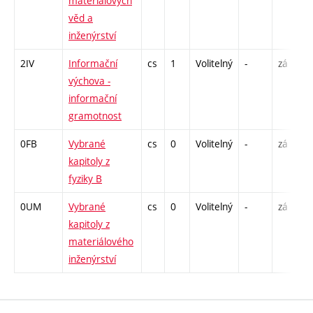
materiálových
věd a
inženýrství
2IV
Informační
cs
1
Volitelný
-
zá
výchova -
informační
gramotnost
0FB
Vybrané
cs
0
Volitelný
-
zá
kapitoly z
fyziky B
0UM
Vybrané
cs
0
Volitelný
-
zá
kapitoly z
materiálového
inženýrství