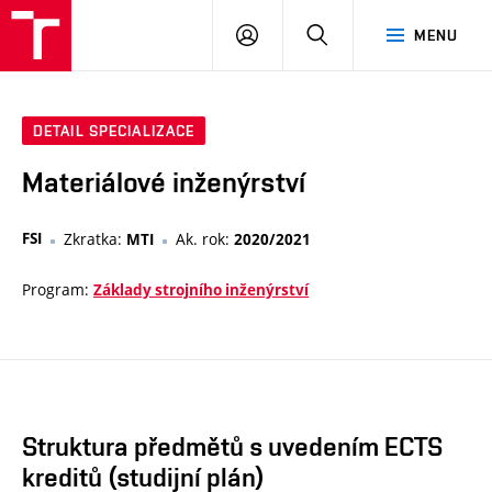
VUT
PŘIHLÁSIT
HLEDAT
MENU
SE
DETAIL SPECIALIZACE
Materiálové inženýrství
FSI
Zkratka:
Ak. rok:
MTI
2020/2021
Program:
Základy strojního inženýrství
Struktura předmětů s uvedením ECTS
kreditů (studijní plán)