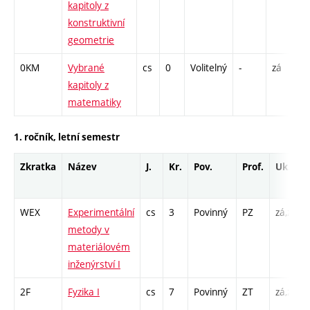
kapitoly z
konstruktivní
geometrie
0KM
Vybrané
cs
0
Volitelný
-
zá
P
kapitoly z
matematiky
1. ročník, letní semestr
Zkratka
Název
J.
Kr.
Pov.
Prof.
Uk.
WEX
Experimentální
cs
3
Povinný
PZ
zá,zk
metody v
materiálovém
inženýrství I
2F
Fyzika I
cs
7
Povinný
ZT
zá,zk