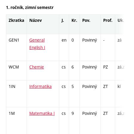
1. ročník, zimní semestr
Zkratka
Název
J.
Kr.
Pov.
Prof.
Uk.
H
r
GEN1
General
en
0
Povinný
-
zá
C
English I
/
1
WCM
Chemie
cs
6
Povinný
PZ
zá,zk
P
L
1IN
Informatika
cs
5
Povinný
ZT
kl
P
C
2
1M
Matematika I
cs
9
Povinný
ZT
zá,zk
P
C
/