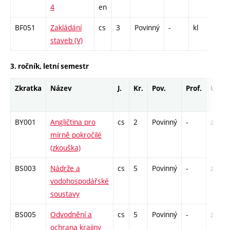
4
en
C1 
BF051
Zakládání
cs
3
Povinný
-
kl
P - 
staveb (V)
C1 
3. ročník, letní semestr
Zkratka
Název
J.
Kr.
Pov.
Prof.
Uk.
BY001
Angličtina pro
cs
2
Povinný
-
zk
mírně pokročilé
(zkouška)
BS003
Nádrže a
cs
5
Povinný
-
zá,zk
vodohospodářské
soustavy
BS005
Odvodnění a
cs
5
Povinný
-
zá,zk
ochrana krajiny