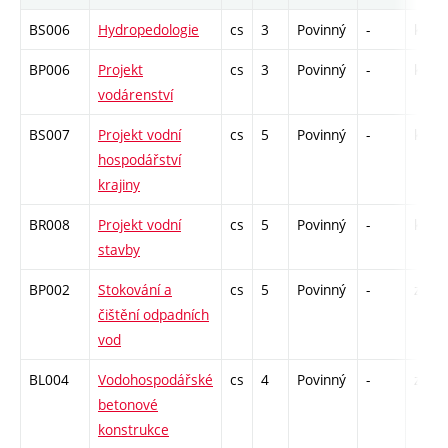
BS006
Hydropedologie
cs
3
Povinný
-
kl
BP006
Projekt
cs
3
Povinný
-
kl
vodárenství
BS007
Projekt vodní
cs
5
Povinný
-
kl
hospodářství
krajiny
BR008
Projekt vodní
cs
5
Povinný
-
kl
stavby
BP002
Stokování a
cs
5
Povinný
-
zá,zk
čištění odpadních
vod
BL004
Vodohospodářské
cs
4
Povinný
-
zá,zk
betonové
konstrukce