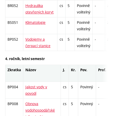
BR052
Hydraulika
cs
5
Povinně
-
zá,zk
otevřených koryt
volitelný
BS051
Klimatologie
cs
5
Povinně
-
zá,zk
volitelný
BP052
Vodojemy a
cs
5
Povinně
-
zá,zk
čerpací stanice
volitelný
4. ročník, letní semestr
Zkratka
Název
J.
Kr.
Pov.
Prof.
Uk
BP004
Jakost vody v
cs
5
Povinný
-
zá,
povodí
BP008
Obnova
cs
5
Povinný
-
zá,
vodohospodářské