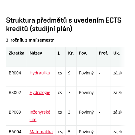
Struktura předmětů s uvedením ECTS
kreditů (studijní plán)
3. ročník, zimní semestr
Zkratka
Název
J.
Kr.
Pov.
Prof.
Uk.
Hod
roz
BR004
Hydraulika
cs
9
Povinný
-
zá,zk
P - 
C1 
BS002
Hydrologie
cs
7
Povinný
-
zá,zk
P - 
C1 
BP009
Inženýrské
cs
3
Povinný
-
zá,zk
P - 
sítě
C1 
BA004
Matematika
cs,
5
Povinný
-
zá,zk
P - 