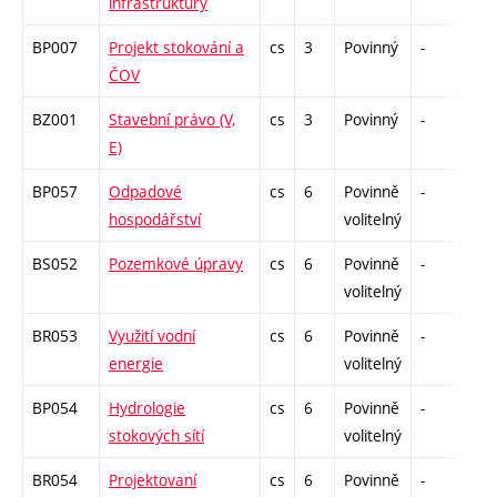
infrastruktury
BP007
Projekt stokování a
cs
3
Povinný
-
kl
ČOV
BZ001
Stavební právo (V,
cs
3
Povinný
-
zá
E)
BP057
Odpadové
cs
6
Povinně
-
zá,
hospodářství
volitelný
BS052
Pozemkové úpravy
cs
6
Povinně
-
zá,
volitelný
BR053
Využití vodní
cs
6
Povinně
-
zá,
energie
volitelný
BP054
Hydrologie
cs
6
Povinně
-
zá,
stokových sítí
volitelný
BR054
Projektovaní
cs
6
Povinně
-
zá,