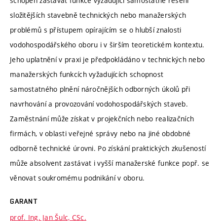
schopen zastávat funkce vyžadující samostatné řešení
složitějších stavebně technických nebo manažerských
problémů s přístupem opírajícím se o hlubší znalosti
vodohospodářského oboru i v širším teoretickém kontextu.
Jeho uplatnění v praxi je předpokládáno v technických nebo
manažerských funkcích vyžadujících schopnost
samostatného plnění náročnějších odborných úkolů při
navrhování a provozování vodohospodářských staveb.
Zaměstnání může získat v projekčních nebo realizačních
firmách, v oblasti veřejné správy nebo na jiné obdobné
odborně technické úrovni. Po získání praktických zkušeností
může absolvent zastávat i vyšší manažerské funkce popř. se
věnovat soukromému podnikání v oboru.
GARANT
prof. Ing. Jan Šulc, CSc.