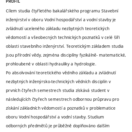
PROFIL
Cílem studia čtyřletého bakalářského programu Stavební
inženýrství v oboru Vodní hospodářství a vodní stavby je
zvládnutí uceleného základu nezbytných teoretických
vědomostí a všeobecných technických poznatků v celé šíři
oblasti stavebního inženýrství. Teoretickým základem studia
jsou přírodní vědy, zejména disciplíny fyzikálně- matematické,
prohloubené v oblasti hydrauliky a hydrologie.
Po absolvování teoretického vědního základu a zvládnutí
nezbytných inženýrsko-technických vědních disciplín v
prvních čtyřech semestrech studia získává student v
následujících čtyřech semestrech odbornou průpravu pro
získání základních vědomostí a poznatků v problematice
oboru Vodní hospodářství a vodní stavby. Studium
odborných předmětů je průběžně doplňováno dalším