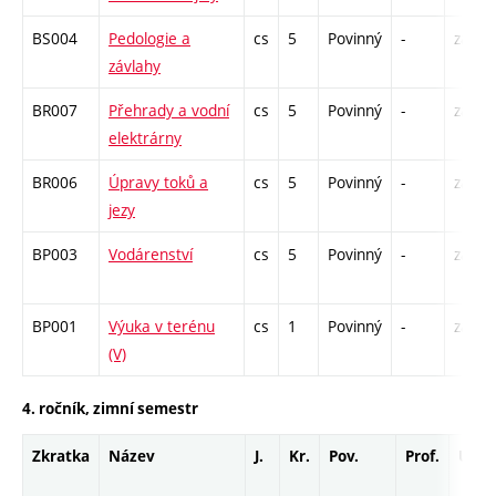
BS004
Pedologie a
cs
5
Povinný
-
zá,zk
závlahy
BR007
Přehrady a vodní
cs
5
Povinný
-
zá,zk
elektrárny
BR006
Úpravy toků a
cs
5
Povinný
-
zá,zk
jezy
BP003
Vodárenství
cs
5
Povinný
-
zá,zk
BP001
Výuka v terénu
cs
1
Povinný
-
zá
(V)
4. ročník, zimní semestr
Zkratka
Název
J.
Kr.
Pov.
Prof.
Uk.