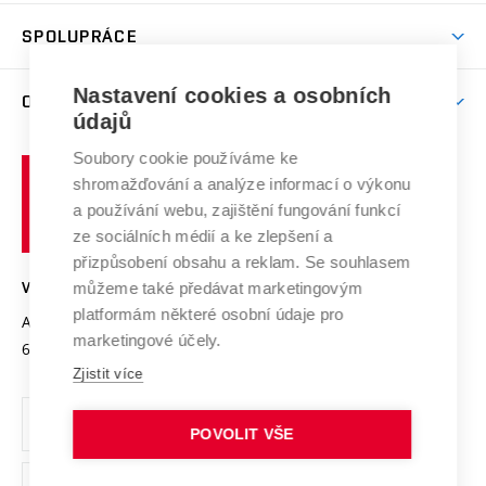
Aktivity pro juniory
Studentský život
odkaz)
Věda a výzkum na VUT
Harmonogram akademického roku
Zpracování osobních údajů studentů
Sociální bezpečí
SPOLUPRÁCE
Celoživotní vzdělávání
Brno
Podpora excelence
Závěrečné práce
Studium bez bariér
Zpracování osobních údajů uchazečů o studium
Firemní spolupráce
Mezinárodní vědecká rada
Nastavení cookies a osobních
O UNIVERZITĚ
Doktorské studium
Podpora podnikání
E-přihláška
údajů
Zahraniční spolupráce
Systém zajišťování kvality výzkumu
Profil univerzity
Spolupráce se školami
Soubory cookie používáme ke
Vysoké
Výzkumné infrastruktury
shromažďování a analýze informací o výkonu
Udržitelná univerzita
učení
Služby univerzity
Transfer znalostí
a používání webu, zajištění fungování funkcí
technické
Podnikavá univerzita / ContriBUTe
Mezinárodní dohody
ze sociálních médií a ke zlepšení a
Open Science
v
Bezpečná univerzita
přizpůsobení obsahu a reklam. Se souhlasem
Univerzitní sítě
Brně
Projekty
můžeme také předávat marketingovým
VYSOKÉ UČENÍ TECHNICKÉ V BRNĚ
Vyznamenání
platformám některé osobní údaje pro
Projekty ze strukturálních fondů
Antonínská 548/1
www.vut.cz
marketingové účely.
Organizační struktura
602 00 Brno
vut@vutbr.cz
Specifický výzkum
Zjistit více
Úřední deska
Ochrana osobních údajů
POVOLIT VŠE
(externí
Pracovní příležitosti