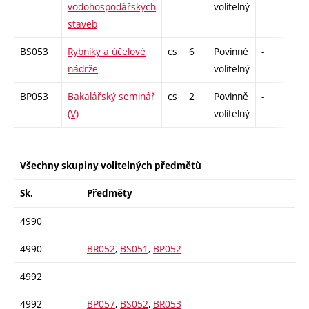
vodohospodářských
volitelný
staveb
BS053
Rybníky a účelové
cs
6
Povinně
-
zá,
nádrže
volitelný
BP053
Bakalářský seminář
cs
2
Povinně
-
zá
(V)
volitelný
Všechny skupiny volitelných předmětů
Sk.
Předměty
4990
4990
BR052
,
BS051
,
BP052
4992
4992
BP057
,
BS052
,
BR053