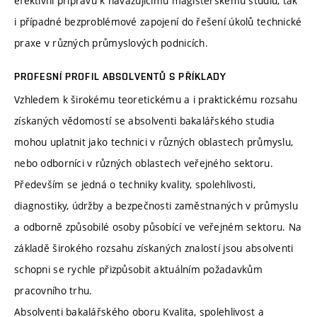
efektivní přípravu k navazujícímu magisterskému studiu, tak
i případné bezproblémové zapojení do řešení úkolů technické
praxe v různých průmyslových podnicích.
PROFESNÍ PROFIL ABSOLVENTŮ S PŘÍKLADY
Vzhledem k širokému teoretickému a i praktickému rozsahu
získaných vědomostí se absolventi bakalářského studia
mohou uplatnit jako technici v různých oblastech průmyslu,
nebo odborníci v různých oblastech veřejného sektoru.
Především se jedná o techniky kvality, spolehlivosti,
diagnostiky, údržby a bezpečnosti zaměstnaných v průmyslu
a odborně způsobilé osoby působící ve veřejném sektoru. Na
základě širokého rozsahu získaných znalostí jsou absolventi
schopni se rychle přizpůsobit aktuálním požadavkům
pracovního trhu.
Absolventi bakalářského oboru Kvalita, spolehlivost a