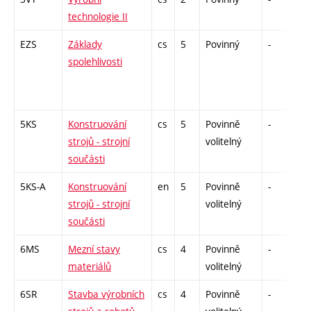
technologie II
EZS
Základy
cs
5
Povinný
-
zá
spolehlivosti
5KS
Konstruování
cs
5
Povinně
-
zá
strojů - strojní
volitelný
součásti
5KS-A
Konstruování
en
5
Povinně
-
zá
strojů - strojní
volitelný
součásti
6MS
Mezní stavy
cs
4
Povinně
-
kl
materiálů
volitelný
6SR
Stavba výrobních
cs
4
Povinně
-
kl