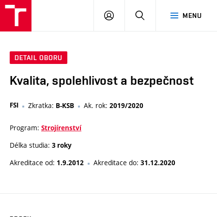
VUT
PŘIHLÁSIT
HLEDAT
MENU
SE
DETAIL OBORU
Kvalita, spolehlivost a bezpečnost
FSI
Zkratka:
Ak. rok:
B-KSB
2019/2020
Program:
Strojírenství
Délka studia:
3 roky
Akreditace od:
Akreditace do:
1.9.2012
31.12.2020