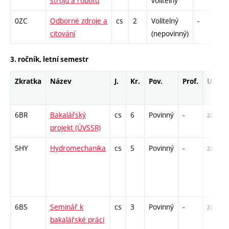
strojů a robotů
volitelný
0ZC
Odborné zdroje a
cs
2
Volitelný
-
zá
citování
(nepovinný)
3. ročník, letní semestr
Zkratka
Název
J.
Kr.
Pov.
Prof.
Uk.
6BR
Bakalářský
cs
6
Povinný
-
zá
projekt (ÚVSSR)
5HY
Hydromechanika
cs
5
Povinný
-
zá,zk
6BS
Seminář k
cs
3
Povinný
-
zá
bakalářské práci