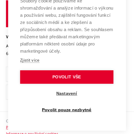
Spolupráce se školami
Soubory cookie používáme ke
Vysoké
Výzkumné infrastruktury
shromažďování a analýze informací o výkonu
Udržitelná univerzita
učení
Služby univerzity
Transfer znalostí
a používání webu, zajištění fungování funkcí
technické
Podnikavá univerzita / ContriBUTe
Mezinárodní dohody
ze sociálních médií a ke zlepšení a
Open Science
v
Bezpečná univerzita
přizpůsobení obsahu a reklam. Se souhlasem
Univerzitní sítě
Brně
Projekty
můžeme také předávat marketingovým
VYSOKÉ UČENÍ TECHNICKÉ V BRNĚ
Vyznamenání
platformám některé osobní údaje pro
Projekty ze strukturálních fondů
Antonínská 548/1
www.vut.cz
marketingové účely.
Organizační struktura
602 00 Brno
vut@vutbr.cz
Specifický výzkum
Zjistit více
Úřední deska
Ochrana osobních údajů
POVOLIT VŠE
(externí
Pracovní příležitosti
Nastavení
odkaz)
Podpora a rozvoj zaměstnanců a studujících
Povolit pouze nezbytné
Rovné příležitosti
Copyright © 2026 VUT
Sociální bezpečí
Prohlášení o přístupnosti
HR Award
Informace o používání cookies