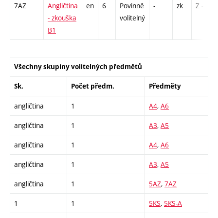
7AZ
Angličtina
en
6
Povinně
-
zk
Z - 1
- zkouška
volitelný
B1
Všechny skupiny volitelných předmětů
Sk.
Počet předm.
Předměty
angličtina
1
A4
,
A6
angličtina
1
A3
,
A5
angličtina
1
A4
,
A6
angličtina
1
A3
,
A5
angličtina
1
5AZ
,
7AZ
1
1
5KS
,
5KS-A