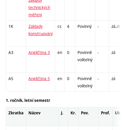
základy
L 
technických
měření
1K
Základy
cs
4
Povinný
-
zá,zk
P -
konstruování
CP
26
A3
Angličtina 3
en
0
Povinně
-
zá
Cj
volitelný
/ 
13
A5
Angličtina 5
en
0
Povinně
-
zá
Cj
volitelný
1. ročník, letní semestr
Zkratka
Název
J.
Kr.
Pov.
Prof.
Uk.