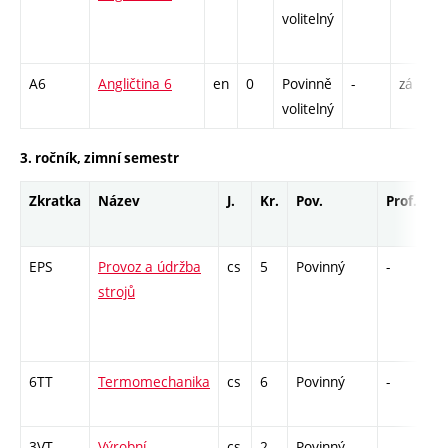
volitelný
A6
Angličtina 6
en
0
Povinně
-
zá
volitelný
3. ročník, zimní semestr
Zkratka
Název
J.
Kr.
Pov.
Prof.
U
EPS
Provoz a údržba
cs
5
Povinný
-
zá
strojů
6TT
Termomechanika
cs
6
Povinný
-
zá
3VT
Výrobní
cs
2
Povinný
-
kl