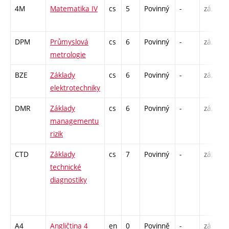
4M
Matematika IV
cs
5
Povinný
-
zá,zk
DPM
Průmyslová
cs
6
Povinný
-
zá,zk
metrologie
BZE
Základy
cs
6
Povinný
-
zá,zk
elektrotechniky
DMR
Základy
cs
6
Povinný
-
zá,zk
managementu
rizik
CTD
Základy
cs
7
Povinný
-
zá,zk
technické
diagnostiky
A4
Angličtina 4
en
0
Povinně
-
zá