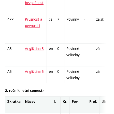
bezpečnost
CPP
13
4PP
Pružnost a
cs
7
Povinný
-
zá,zk
P - 
pevnost I
C1 
/ C
14
A3
Angličtina 3
en
0
Povinně
-
zá
Cj -
volitelný
/ C
13
A5
Angličtina 5
en
0
Povinně
-
zá
Cj -
volitelný
2. ročník, letní semestr
Zkratka
Název
J.
Kr.
Pov.
Prof.
Uk.