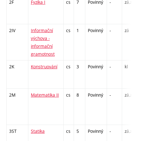
2F
Fyzika I
cs
7
Povinný
-
zá,zk
2IV
Informační
cs
1
Povinný
-
zá
výchova -
informační
gramotnost
2K
Konstruování
cs
3
Povinný
-
kl
2M
Matematika II
cs
8
Povinný
-
zá,zk
3ST
Statika
cs
5
Povinný
-
zá,zk