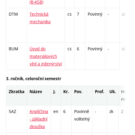
(B-KSB)
DTM
Technická
cs
7
Povinný
-
zá,zk
mechanika
BUM
Úvod do
cs
6
Povinný
-
zá,zk
materiálových
věd a inženýrství
3. ročník, celoroční semestr
Zkratka
Název
J.
Kr.
Pov.
Prof.
Uk.
Hod.
rozsah
5AZ
Angličtina
en
6
Povinně
-
zk
Z - 1
- základní
volitelný
zkouška