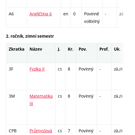
A6
Angličtina 6
en
0
Povinně
-
zá
volitelný
2. ročník, zimní semestr
Zkratka
Název
J.
Kr.
Pov.
Prof.
Uk.
Ho
roz
3F
Fyzika II
cs
8
Povinný
-
zá,zk
P - 
L - 
C1 
3M
Matematika
cs
8
Povinný
-
zá,zk
P - 
III
C1 
/ C
13
CPB
Průmyslová
cs
7
Povinný
-
zá,zk
P - 