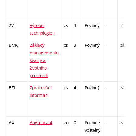
2VT
Výrobní
cs
3
Povinný
-
kl
technologie I
BMK
Základy
cs
3
Povinný
-
zá,zk
managementu
kvality a
životního
prostředí
BZI
Zpracování
cs
4
Povinný
-
zá
informací
A4
Angličtina 4
en
0
Povinně
-
zá
volitelný