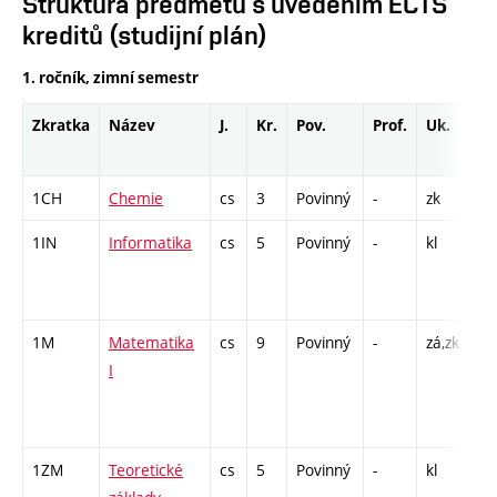
Struktura předmětů s uvedením ECTS
kreditů (studijní plán)
1. ročník, zimní semestr
Zkratka
Název
J.
Kr.
Pov.
Prof.
Uk.
Ho
ro
1CH
Chemie
cs
3
Povinný
-
zk
P 
1IN
Informatika
cs
5
Povinný
-
kl
P -
CP
26
1M
Matematika
cs
9
Povinný
-
zá,zk
P -
I
C1
/ 
8
1ZM
Teoretické
cs
5
Povinný
-
kl
P -