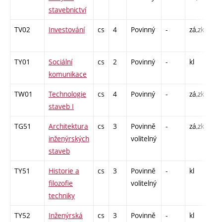
stavebnictví
C1
TV02
Investování
cs
4
Povinný
-
zá,zk
P -
C1
TY01
Sociální
cs
2
Povinný
-
kl
P -
komunikace
C1
TW01
Technologie
cs
4
Povinný
-
zá,zk
P -
staveb I
C1
TG51
Architektura
cs
3
Povinně
-
zá,zk
P -
inženýrských
volitelný
C1
staveb
TY51
Historie a
cs
3
Povinně
-
kl
P -
filozofie
volitelný
C1
techniky
TY52
Inženýrská
cs
3
Povinně
-
kl
P -