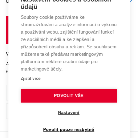
O UNIVERZITĚ
Doktorské studium
Podpora podnikání
E-přihláška
údajů
Zahraniční spolupráce
Systém zajišťování kvality výzkumu
Profil univerzity
Spolupráce se školami
Soubory cookie používáme ke
Vysoké
Výzkumné infrastruktury
shromažďování a analýze informací o výkonu
Udržitelná univerzita
učení
Služby univerzity
Transfer znalostí
a používání webu, zajištění fungování funkcí
technické
Podnikavá univerzita / ContriBUTe
Mezinárodní dohody
ze sociálních médií a ke zlepšení a
Open Science
v
Bezpečná univerzita
přizpůsobení obsahu a reklam. Se souhlasem
Univerzitní sítě
Brně
Projekty
můžeme také předávat marketingovým
VYSOKÉ UČENÍ TECHNICKÉ V BRNĚ
Vyznamenání
platformám některé osobní údaje pro
Projekty ze strukturálních fondů
Antonínská 548/1
www.vut.cz
marketingové účely.
Organizační struktura
602 00 Brno
vut@vutbr.cz
Specifický výzkum
Zjistit více
Úřední deska
Ochrana osobních údajů
POVOLIT VŠE
(externí
Pracovní příležitosti
Nastavení
odkaz)
Podpora a rozvoj zaměstnanců a studujících
Povolit pouze nezbytné
Rovné příležitosti