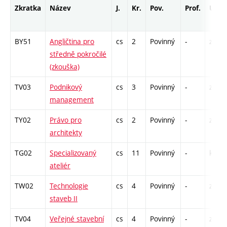
Zkratka
Název
J.
Kr.
Pov.
Prof.
Uk.
BY51
Angličtina pro
cs
2
Povinný
-
zk
středně pokročilé
(zkouška)
TV03
Podnikový
cs
3
Povinný
-
zá,zk
management
TY02
Právo pro
cs
2
Povinný
-
zá
architekty
TG02
Specializovaný
cs
11
Povinný
-
kl
ateliér
TW02
Technologie
cs
4
Povinný
-
zá,zk
staveb II
TV04
Veřejné stavební
cs
4
Povinný
-
zá,zk