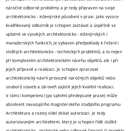
náročné odborné problémy a je tedy připraven na svoje
architektonicko - inženýrské působení v praxi. Jako vysoce
kvalifikovaný odborník je schopen zastávat a úspěšně se
uplatnit ve vysokých architektonicko - inženýrských i
manažerských funkcích, je vybaven předpoklady k řešení i
složitých architektonicko - technických problémů, a to nejen
při komplexním architektonickém návrhu objektů, ale i při
jejich přípravě a realizaci. Je schopen zpracovat
architektonický návrh provozně náročných objektů nebo
souborů staveb a zároveň zajistit jejich kvalitní realizaci.
V rámci kompetencí (po splnění předepsané praxe) může
absolvent navazujícího magisterského studijního programu
Architektura a rozvoj sídel získat autorizaci. Je tedy
autorizovaným architektem, který je schopen řídit složité
architektonicko - technické nebo odborné činnosti či projekty