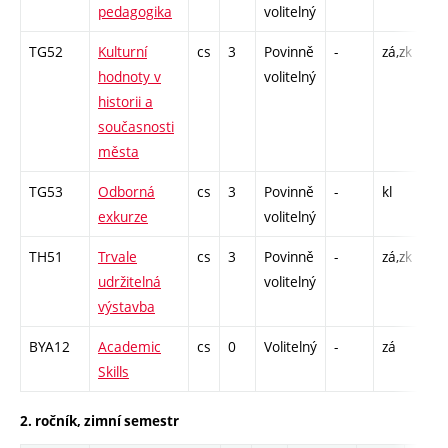
pedagogika
volitelný
C1
TG52
Kulturní
cs
3
Povinně
-
zá,zk
P -
hodnoty v
volitelný
C1
historii a
současnosti
města
TG53
Odborná
cs
3
Povinně
-
kl
VT 
exkurze
volitelný
TH51
Trvale
cs
3
Povinně
-
zá,zk
P -
udržitelná
volitelný
C1
výstavba
BYA12
Academic
cs
0
Volitelný
-
zá
C1
Skills
2. ročník, zimní semestr