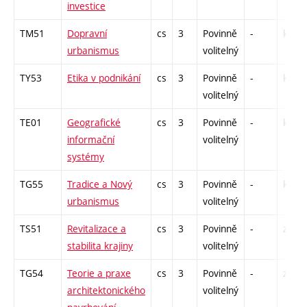
investice
TM51
Dopravní
cs
3
Povinně
-
kl
urbanismus
volitelný
TY53
Etika v podnikání
cs
3
Povinně
-
kl
volitelný
TE01
Geografické
cs
3
Povinně
-
kl
informační
volitelný
systémy
TG55
Tradice a Nový
cs
3
Povinně
-
kl
urbanismus
volitelný
TS51
Revitalizace a
cs
3
Povinně
-
zá,zk
stabilita krajiny
volitelný
TG54
Teorie a praxe
cs
3
Povinně
-
zá,zk
architektonického
volitelný