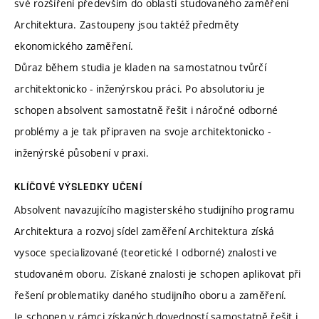
své rozšíření především do oblasti studovaného zaměření
Architektura. Zastoupeny jsou taktéž předměty
ekonomického zaměření.
Důraz během studia je kladen na samostatnou tvůrčí
architektonicko - inženýrskou práci. Po absolutoriu je
schopen absolvent samostatně řešit i náročné odborné
problémy a je tak připraven na svoje architektonicko -
inženýrské působení v praxi.
KLÍČOVÉ VÝSLEDKY UČENÍ
Absolvent navazujícího magisterského studijního programu
Architektura a rozvoj sídel zaměření Architektura získá
vysoce specializované (teoretické I odborné) znalosti ve
studovaném oboru. Získané znalosti je schopen aplikovat při
řešení problematiky daného studijního oboru a zaměření.
Je schopen v rámci získaných dovedností samostatně řešit i