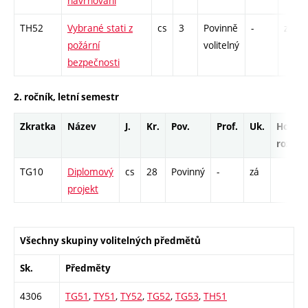
navrhování
TH52
Vybrané stati z
cs
3
Povinně
-
zá,zk
požární
volitelný
bezpečnosti
2. ročník, letní semestr
Zkratka
Název
J.
Kr.
Pov.
Prof.
Uk.
Hod.
rozsah
TG10
Diplomový
cs
28
Povinný
-
zá
projekt
Všechny skupiny volitelných předmětů
Sk.
Předměty
4306
TG51
,
TY51
,
TY52
,
TG52
,
TG53
,
TH51