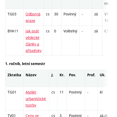
rozsah
TG03
Odborná
cs
30
Povinný
-
zá
VT -
praxe
1560
BYA11
Jak psát
cs
0
Volitelný
-
zá
C1 - 26
vědecké
články a
příspěvky
1. ročník, letní semestr
Zkratka
Název
J.
Kr.
Pov.
Prof.
Uk.
Ho
ro
TG01
Ateliér
cs
11
Povinný
-
kl
C1 
urbanistické
13
tvorby
TV01
Ceny ve
cs
3
Povinný
-
zá,zk
P -