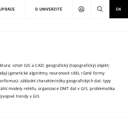
PŘIHLÁSIT
HLEDAT
UPRÁCE
O UNIVERZITĚ
EN
SE
ktura; vztah GIS a CAD; geografický (topografický) objekt;
ji (genetické algoritmy, neuronové sítě), různé formy
rfismus); základní charakteristiky geografických dat; typy
gitální modely reliéfu, organizace DMT dat v GIS; problematika
vývojové trendy v GIS