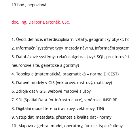
13 hod., nepovinná
doc. Ing. Dalibor Bartoněk, CSc.
1. Úvod, definice, interdisciplinární vztahy, geografický objekt
2. Informační systémy: typy, metody návrhu, informační systém
3. Databázové systémy: relační algebra, jazyk SQL, prostorové i
neuronové sítě, genetické algoritmy)
4. Topologie (matematická, pragmatická – norma DIGEST)
5. Datové modely v GIS (vektorový, rastrový, maticový)
6. Zdroje dat v GIS, webové mapové služby
7. SDI (Spatial Data for Infrastructure), směrnice INSPIRE
8. Digitální model terénu (rastrový, vektorový, TIN)
9. Vstup dat, metadata, přesnost a kvalita dat - normy
10. Mapová algebra: model, operátory, funkce, typické úlohy