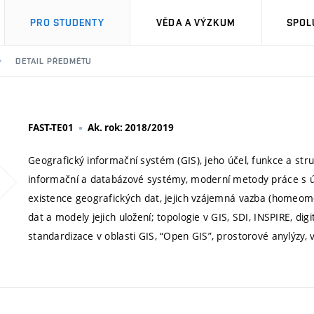
PRO STUDENTY
VĚDA A VÝZKUM
SPOL
DETAIL PŘEDMĚTU
FAST-TE01
Ak. rok: 2018/2019
Geografický informační systém (GIS), jeho účel, funkce a stru
informační a databázové systémy, moderní metody práce s úda
existence geografických dat, jejich vzájemná vazba (homeomo
dat a modely jejich uložení; topologie v GIS, SDI, INSPIRE, di
standardizace v oblasti GIS, “Open GIS”, prostorové anylýzy, 