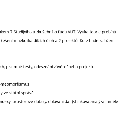
nkem 7 Studijního a zkušebního řádu VUT. Výuka teorie probíhá
řešením několika dílčích úloh a 2 projektů. Kurz bude založen
ních, písemné testy, odevzdání závěrečného projektu
, homeomorfismus
y ve státní správě
ndexy, prostorové dotazy, dolování dat (shluková analýza, umělé