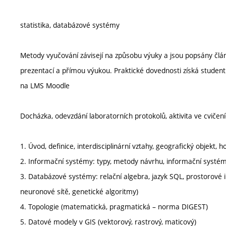
statistika, databázové systémy
Metody vyučování závisejí na způsobu výuky a jsou popsány člá
prezentací a přímou výukou. Praktické dovednosti získá student 
na LMS Moodle
Docházka, odevzdání laboratorních protokolů, aktivita ve cviče
1. Úvod, definice, interdisciplinární vztahy, geografický objekt
2. Informační systémy: typy, metody návrhu, informační systém
3. Databázové systémy: relační algebra, jazyk SQL, prostorové i
neuronové sítě, genetické algoritmy)
4. Topologie (matematická, pragmatická – norma DIGEST)
5. Datové modely v GIS (vektorový, rastrový, maticový)