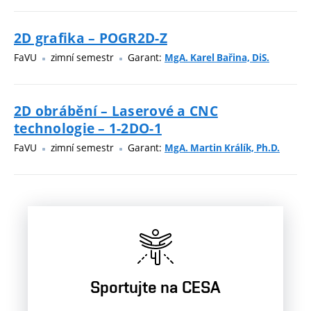
2D grafika – POGR2D-Z
FaVU
zimní semestr
Garant:
MgA. Karel Bařina, DiS.
2D obrábění – Laserové a CNC
technologie – 1-2DO-1
FaVU
zimní semestr
Garant:
MgA. Martin Králík, Ph.D.
Sportujte na CESA