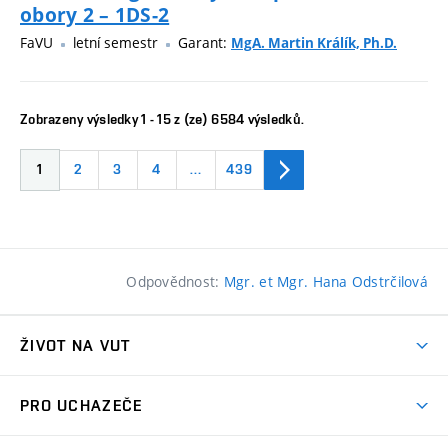
obory 2 – 1DS-2
FaVU
letní semestr
Garant:
MgA. Martin Králík, Ph.D.
Zobrazeny výsledky 1 - 15 z (ze) 6584 výsledků.
1
2
3
4
…
439
Odpovědnost:
Mgr. et Mgr. Hana Odstrčilová
ŽIVOT NA VUT
Atmosféra VUT
PRO UCHAZEČE
Prostory školy
Proč na VUT