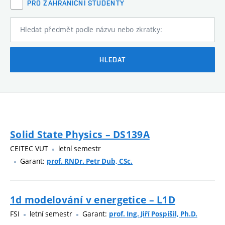
PRO ZAHRANIČNÍ STUDENTY
Hledat předmět podle názvu nebo zkratky:
HLEDAT
Solid State Physics – DS139A
CEITEC VUT
letní semestr
Garant:
prof. RNDr. Petr Dub, CSc.
1d modelování v energetice – L1D
FSI
letní semestr
Garant:
prof. Ing. Jiří Pospíšil, Ph.D.