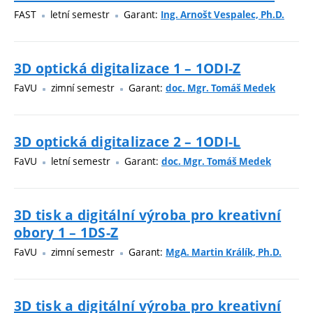
FAST
letní semestr
Garant:
Ing. Arnošt Vespalec, Ph.D.
3D optická digitalizace 1 – 1ODI-Z
FaVU
zimní semestr
Garant:
doc. Mgr. Tomáš Medek
3D optická digitalizace 2 – 1ODI-L
FaVU
letní semestr
Garant:
doc. Mgr. Tomáš Medek
3D tisk a digitální výroba pro kreativní
obory 1 – 1DS-Z
FaVU
zimní semestr
Garant:
MgA. Martin Králík, Ph.D.
3D tisk a digitální výroba pro kreativní