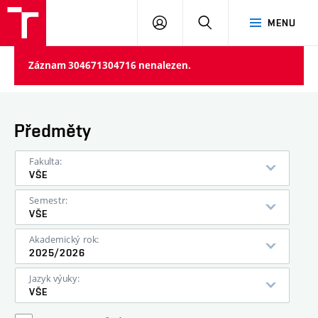
VUT
PŘIHLÁSIT
HLEDAT
MENU
SE
Záznam 304671304716 nenalezen.
Předměty
Fakulta:
VŠE
Semestr:
VŠE
Akademický rok:
2025/2026
Jazyk výuky:
VŠE