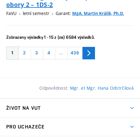
obory 2 – 1DS-2
FaVU
letní semestr
Garant:
MgA. Martin Králík, Ph.D.
Zobrazeny výsledky 1 - 15 z (ze) 6584 výsledků.
1
2
3
4
…
439
Odpovědnost:
Mgr. et Mgr. Hana Odstrčilová
ŽIVOT NA VUT
Atmosféra VUT
PRO UCHAZEČE
Prostory školy
Proč na VUT