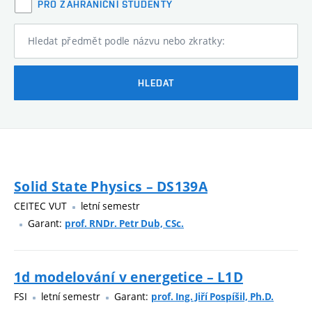
PRO ZAHRANIČNÍ STUDENTY
Hledat předmět podle názvu nebo zkratky:
HLEDAT
Solid State Physics – DS139A
CEITEC VUT
letní semestr
Garant:
prof. RNDr. Petr Dub, CSc.
1d modelování v energetice – L1D
FSI
letní semestr
Garant:
prof. Ing. Jiří Pospíšil, Ph.D.