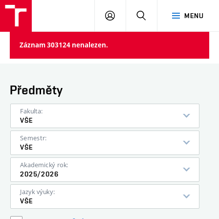
VUT
PŘIHLÁSIT
HLEDAT
MENU
SE
Záznam 303124 nenalezen.
Předměty
Fakulta:
VŠE
Semestr:
VŠE
Akademický rok:
2025/2026
Jazyk výuky:
VŠE