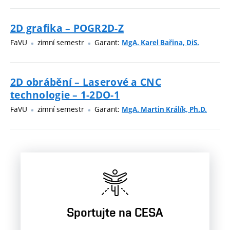
2D grafika – POGR2D-Z
FaVU
zimní semestr
Garant:
MgA. Karel Bařina, DiS.
2D obrábění – Laserové a CNC
technologie – 1-2DO-1
FaVU
zimní semestr
Garant:
MgA. Martin Králík, Ph.D.
Sportujte na CESA