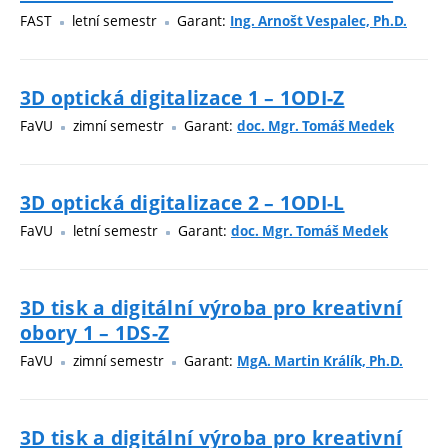
FAST
letní semestr
Garant:
Ing. Arnošt Vespalec, Ph.D.
3D optická digitalizace 1 – 1ODI-Z
FaVU
zimní semestr
Garant:
doc. Mgr. Tomáš Medek
3D optická digitalizace 2 – 1ODI-L
FaVU
letní semestr
Garant:
doc. Mgr. Tomáš Medek
3D tisk a digitální výroba pro kreativní
obory 1 – 1DS-Z
FaVU
zimní semestr
Garant:
MgA. Martin Králík, Ph.D.
3D tisk a digitální výroba pro kreativní