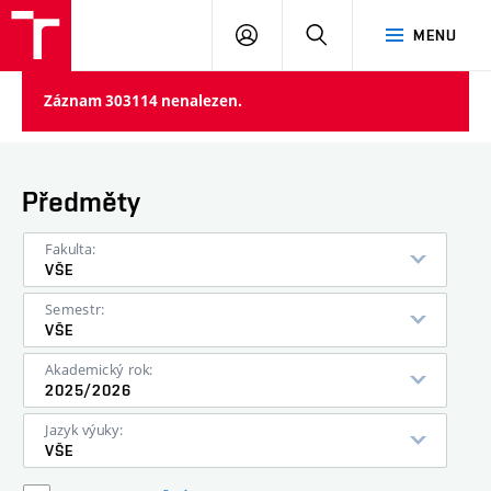
VUT
PŘIHLÁSIT
HLEDAT
MENU
SE
Záznam 303114 nenalezen.
Předměty
Fakulta:
VŠE
Semestr:
VŠE
Akademický rok:
2025/2026
Jazyk výuky:
VŠE