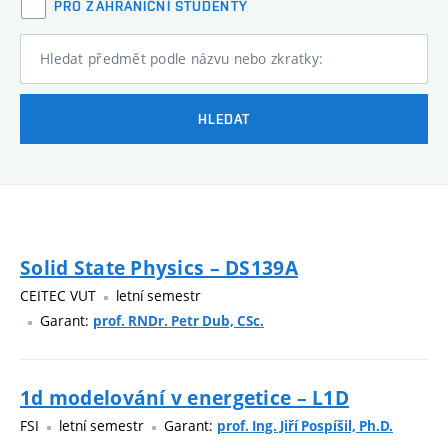
PRO ZAHRANIČNÍ STUDENTY
Hledat předmět podle názvu nebo zkratky:
HLEDAT
Solid State Physics – DS139A
CEITEC VUT
letní semestr
Garant:
prof. RNDr. Petr Dub, CSc.
1d modelování v energetice – L1D
FSI
letní semestr
Garant:
prof. Ing. Jiří Pospíšil, Ph.D.