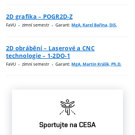
2D grafika – POGR2D-Z
FaVU
zimní semestr
Garant:
MgA. Karel Bařina, DiS.
2D obrábění – Laserové a CNC
technologie – 1-2DO-1
FaVU
zimní semestr
Garant:
MgA. Martin Králík, Ph.D.
Sportujte na CESA