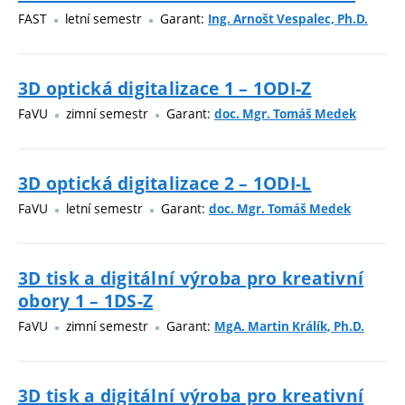
FAST
letní semestr
Garant:
Ing. Arnošt Vespalec, Ph.D.
3D optická digitalizace 1 – 1ODI-Z
FaVU
zimní semestr
Garant:
doc. Mgr. Tomáš Medek
3D optická digitalizace 2 – 1ODI-L
FaVU
letní semestr
Garant:
doc. Mgr. Tomáš Medek
3D tisk a digitální výroba pro kreativní
obory 1 – 1DS-Z
FaVU
zimní semestr
Garant:
MgA. Martin Králík, Ph.D.
3D tisk a digitální výroba pro kreativní