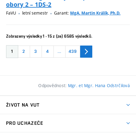
obory 2 – 1DS-2
FaVU
letní semestr
Garant:
MgA. Martin Králík, Ph.D.
Zobrazeny výsledky 1 - 15 z (ze) 6585 výsledků.
1
2
3
4
…
439
Odpovědnost:
Mgr. et Mgr. Hana Odstrčilová
ŽIVOT NA VUT
Atmosféra VUT
PRO UCHAZEČE
Prostory školy
Proč na VUT