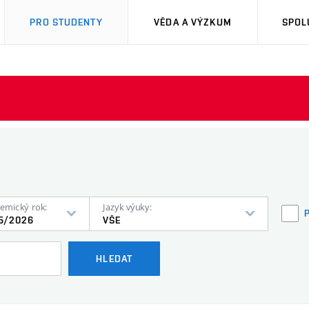
PRO STUDENTY
VĚDA A VÝZKUM
SPOL
emický rok:
Jazyk výuky:
5/2026
VŠE
HLEDAT