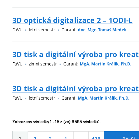
3D optická digitalizace 2 – 1ODI-L
FaVU
letní semestr
Garant:
doc. Mgr. Tomáš Medek
3D tisk a digitální výroba pro kreat
FaVU
zimní semestr
Garant:
MgA. Martin Králík, Ph.D.
3D tisk a digitální výroba pro kreat
FaVU
letní semestr
Garant:
MgA. Martin Králík, Ph.D.
Zobrazeny výsledky 1 - 15 z (ze) 6585 výsledků.
1
2
3
4
…
439
DALŠÍ