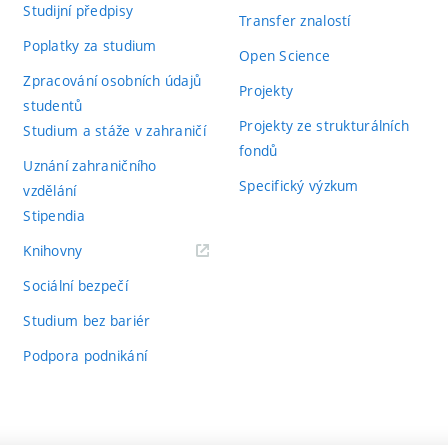
Studijní předpisy
Transfer znalostí
Poplatky za studium
Open Science
Zpracování osobních údajů
Projekty
studentů
Projekty ze strukturálních
Studium a stáže v zahraničí
fondů
Uznání zahraničního
Specifický výzkum
vzdělání
Stipendia
(externí
Knihovny
odkaz)
Sociální bezpečí
Studium bez bariér
Podpora podnikání