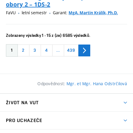
obory 2 – 1DS-2
FaVU
letní semestr
Garant:
MgA. Martin Králík, Ph.D.
Zobrazeny výsledky 1 - 15 z (ze) 6585 výsledků.
1
2
3
4
…
439
Odpovědnost:
Mgr. et Mgr. Hana Odstrčilová
ŽIVOT NA VUT
Atmosféra VUT
PRO UCHAZEČE
Prostory školy
Proč na VUT