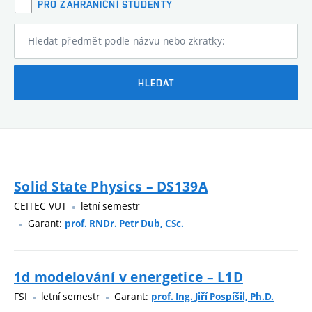
PRO ZAHRANIČNÍ STUDENTY
Hledat předmět podle názvu nebo zkratky:
HLEDAT
Solid State Physics – DS139A
CEITEC VUT
letní semestr
Garant:
prof. RNDr. Petr Dub, CSc.
1d modelování v energetice – L1D
FSI
letní semestr
Garant:
prof. Ing. Jiří Pospíšil, Ph.D.