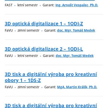
FAST
letní semestr
Garant:
Ing. Arnošt Vespalec, Ph.D.
3D optická digitalizace 1 – 1ODI-Z
FaVU
zimní semestr
Garant:
doc. Mgr. Tomáš Medek
3D optická digitalizace 2 – 1ODI-L
FaVU
letní semestr
Garant:
doc. Mgr. Tomáš Medek
3D tisk a digitální výroba pro kreativní
obory 1 – 1DS-Z
FaVU
zimní semestr
Garant:
MgA. Martin Králík, Ph.D.
3D tisk a digitální výroba pro kreativní