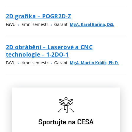
2D grafika – POGR2D-Z
FaVU
zimní semestr
Garant:
MgA. Karel Bařina, DiS.
2D obrábění – Laserové a CNC
technologie – 1-2DO-1
FaVU
zimní semestr
Garant:
MgA. Martin Králík, Ph.D.
Sportujte na CESA