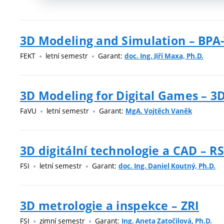
3D Modeling and Simulation – BP
FEKT
letní semestr
Garant:
doc. Ing. Jiří Maxa, Ph.D.
3D Modeling for Digital Games – 
FaVU
letní semestr
Garant:
MgA. Vojtěch Vaněk
3D digitální technologie a CAD – R
FSI
letní semestr
Garant:
doc. Ing. Daniel Koutný, Ph.D.
3D metrologie a inspekce – ZRI
FSI
zimní semestr
Garant:
Ing. Aneta Zatočilová, Ph.D.