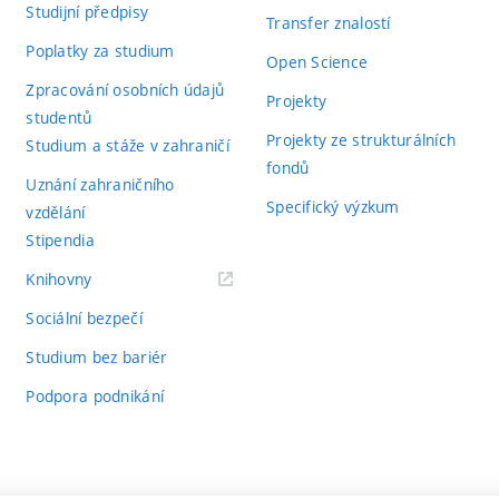
Studijní předpisy
Transfer znalostí
Poplatky za studium
Open Science
Zpracování osobních údajů
Projekty
studentů
Projekty ze strukturálních
Studium a stáže v zahraničí
fondů
Uznání zahraničního
Specifický výzkum
vzdělání
Stipendia
(externí
Knihovny
odkaz)
Sociální bezpečí
Studium bez bariér
Podpora podnikání