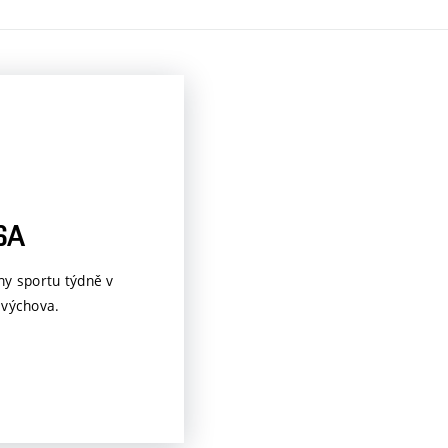
SA
ny sportu týdně v
 výchova.