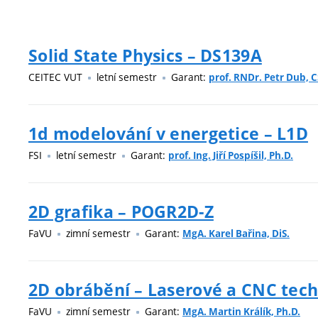
Solid State Physics – DS139A
CEITEC VUT
letní semestr
Garant:
prof. RNDr. Petr Dub, C
1d modelování v energetice – L1D
FSI
letní semestr
Garant:
prof. Ing. Jiří Pospíšil, Ph.D.
2D grafika – POGR2D-Z
FaVU
zimní semestr
Garant:
MgA. Karel Bařina, DiS.
2D obrábění – Laserové a CNC tech
FaVU
zimní semestr
Garant:
MgA. Martin Králík, Ph.D.