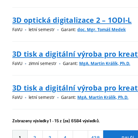
3D optická digitalizace 2 – 1ODI-L
FaVU
letní semestr
Garant:
doc. Mgr. Tomáš Medek
3D tisk a digitální výroba pro kreat
FaVU
zimní semestr
Garant:
MgA. Martin Králík, Ph.D.
3D tisk a digitální výroba pro kreat
FaVU
letní semestr
Garant:
MgA. Martin Králík, Ph.D.
Zobrazeny výsledky 1 - 15 z (ze) 6584 výsledků.
1
2
3
4
…
439
DALŠÍ