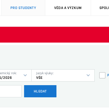
PRO STUDENTY
VĚDA A VÝZKUM
SPOL
emický rok:
Jazyk výuky:
5/2026
VŠE
HLEDAT