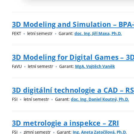
3D Modeling and Simulation – BP
FEKT
letní semestr
Garant:
doc. Ing. Jiří Maxa, Ph.D.
3D Modeling for Digital Games – 
FaVU
letní semestr
Garant:
MgA. Vojtěch Vaněk
3D digitální technologie a CAD – R
FSI
letní semestr
Garant:
doc. Ing. Daniel Koutný, Ph.D.
3D metrologie a inspekce – ZRI
FSI
zimní semestr
Garant:
Ing. Aneta Zatočilová, Ph.D.