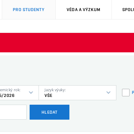
PRO STUDENTY
VĚDA A VÝZKUM
SPOL
emický rok:
Jazyk výuky:
5/2026
VŠE
HLEDAT