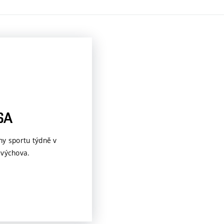
SA
ny sportu týdně v
 výchova.