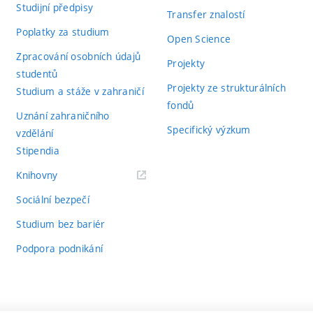
Studijní předpisy
Transfer znalostí
Poplatky za studium
Open Science
Zpracování osobních údajů
Projekty
studentů
Projekty ze strukturálních
Studium a stáže v zahraničí
fondů
Uznání zahraničního
Specifický výzkum
vzdělání
Stipendia
(externí
Knihovny
odkaz)
Sociální bezpečí
Studium bez bariér
Podpora podnikání