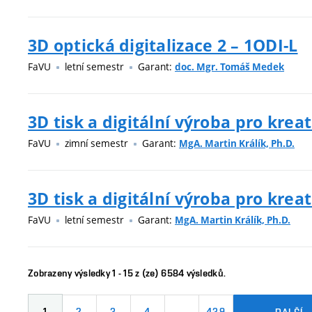
3D optická digitalizace 2 – 1ODI-L
FaVU
letní semestr
Garant:
doc. Mgr. Tomáš Medek
3D tisk a digitální výroba pro kreat
FaVU
zimní semestr
Garant:
MgA. Martin Králík, Ph.D.
3D tisk a digitální výroba pro kreat
FaVU
letní semestr
Garant:
MgA. Martin Králík, Ph.D.
Zobrazeny výsledky 1 - 15 z (ze) 6584 výsledků.
1
2
3
4
…
439
DALŠÍ