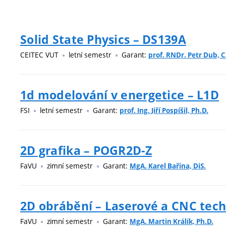
Solid State Physics – DS139A
CEITEC VUT
letní semestr
Garant:
prof. RNDr. Petr Dub, C
1d modelování v energetice – L1D
FSI
letní semestr
Garant:
prof. Ing. Jiří Pospíšil, Ph.D.
2D grafika – POGR2D-Z
FaVU
zimní semestr
Garant:
MgA. Karel Bařina, DiS.
2D obrábění – Laserové a CNC tech
FaVU
zimní semestr
Garant:
MgA. Martin Králík, Ph.D.