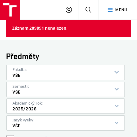
VUT
PŘIHLÁSIT
HLEDAT
MENU
SE
Záznam 289891 nenalezen.
Předměty
Fakulta:
VŠE
Semestr:
VŠE
Akademický rok:
2025/2026
Jazyk výuky:
VŠE