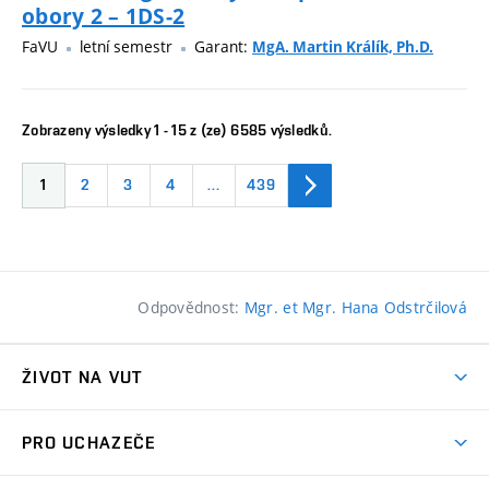
obory 2 – 1DS-2
FaVU
letní semestr
Garant:
MgA. Martin Králík, Ph.D.
Zobrazeny výsledky 1 - 15 z (ze) 6585 výsledků.
1
2
3
4
…
439
Odpovědnost:
Mgr. et Mgr. Hana Odstrčilová
ŽIVOT NA VUT
Atmosféra VUT
PRO UCHAZEČE
Prostory školy
Proč na VUT