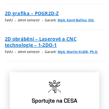
2D grafika – POGR2D-Z
FaVU
zimní semestr
Garant:
MgA. Karel Bařina, DiS.
2D obrábění – Laserové a CNC
technologie – 1-2DO-1
FaVU
zimní semestr
Garant:
MgA. Martin Králík, Ph.D.
Sportujte na CESA