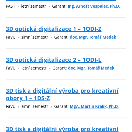
FAST
letní semestr
Garant:
Ing. Arnošt Vespalec, Ph.D.
3D optická digitalizace 1 – 1ODI-Z
FaVU
zimní semestr
Garant:
doc. Mgr. Tomáš Medek
3D optická digitalizace 2 – 1ODI-L
FaVU
letní semestr
Garant:
doc. Mgr. Tomáš Medek
3D tisk a digitální výroba pro kreativní
obory 1 – 1DS-Z
FaVU
zimní semestr
Garant:
MgA. Martin Králík, Ph.D.
3D tisk a digitální výroba pro kreativní