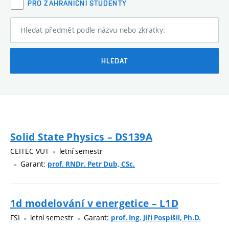
PRO ZAHRANIČNÍ STUDENTY
Hledat předmět podle názvu nebo zkratky:
HLEDAT
Solid State Physics – DS139A
CEITEC VUT
letní semestr
Garant:
prof. RNDr. Petr Dub, CSc.
1d modelování v energetice – L1D
FSI
letní semestr
Garant:
prof. Ing. Jiří Pospíšil, Ph.D.