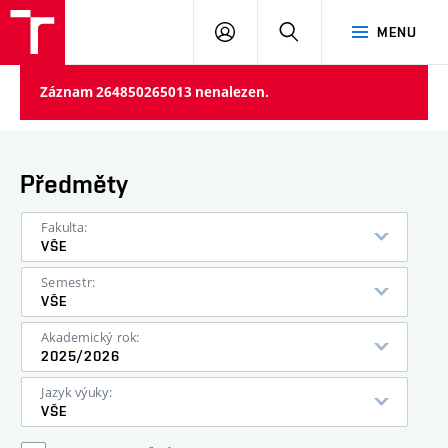
VUT
PŘIHLÁSIT
HLEDAT
MENU
SE
Záznam 264850265013 nenalezen.
Předměty
Fakulta:
VŠE
Semestr:
VŠE
Akademický rok:
2025/2026
Jazyk výuky:
VŠE