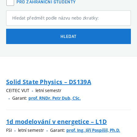
PRO ZAHRANIČNÍ STUDENTY
Hledat předmět podle názvu nebo zkratky:
HLEDAT
Solid State Physics – DS139A
CEITEC VUT
letní semestr
Garant:
prof. RNDr. Petr Dub, CSc.
1d modelování v energetice – L1D
FSI
letní semestr
Garant:
prof. Ing. Jiří Pospíšil, Ph.D.