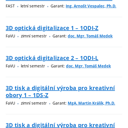
FAST
letní semestr
Garant:
Ing. Arnošt Vespalec, Ph.D.
3D optická digitalizace 1 – 1ODI-Z
FaVU
zimní semestr
Garant:
doc. Mgr. Tomáš Medek
3D optická digitalizace 2 – 1ODI-L
FaVU
letní semestr
Garant:
doc. Mgr. Tomáš Medek
3D tisk a digitální výroba pro kreativní
obory 1 – 1DS-Z
FaVU
zimní semestr
Garant:
MgA. Martin Králík, Ph.D.
3D tisk a digitální výroba pro kreativní