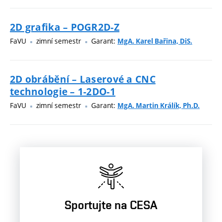
2D grafika – POGR2D-Z
FaVU
zimní semestr
Garant:
MgA. Karel Bařina, DiS.
2D obrábění – Laserové a CNC
technologie – 1-2DO-1
FaVU
zimní semestr
Garant:
MgA. Martin Králík, Ph.D.
Sportujte na CESA