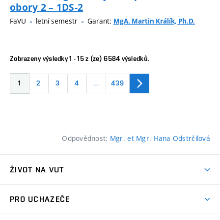
obory 2 – 1DS-2
FaVU
letní semestr
Garant:
MgA. Martin Králík, Ph.D.
Zobrazeny výsledky 1 - 15 z (ze) 6584 výsledků.
1
2
3
4
…
439
Odpovědnost:
Mgr. et Mgr. Hana Odstrčilová
ŽIVOT NA VUT
Atmosféra VUT
PRO UCHAZEČE
Prostory školy
Proč na VUT