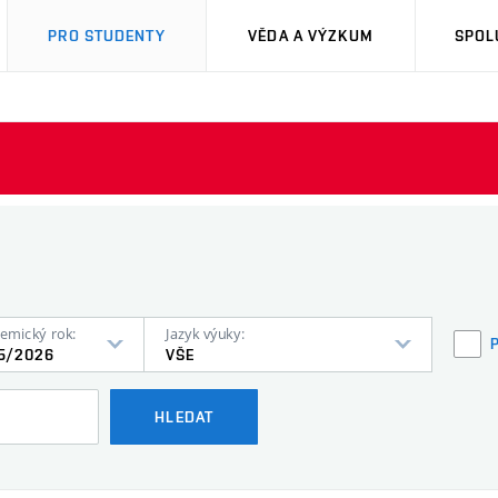
PRO STUDENTY
VĚDA A VÝZKUM
SPOL
emický rok:
Jazyk výuky:
5/2026
VŠE
HLEDAT