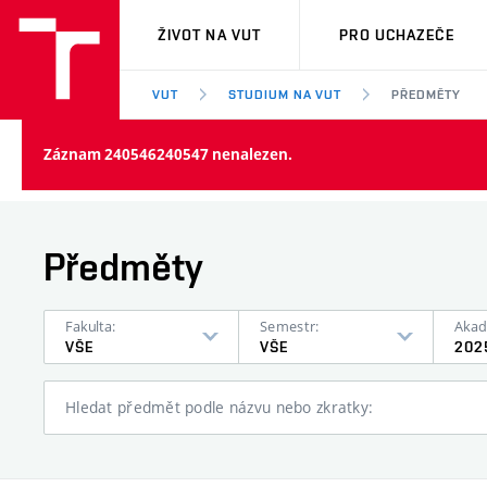
VUT
ŽIVOT NA VUT
PRO UCHAZEČE
VUT
STUDIUM NA VUT
PŘEDMĚTY
Záznam 240546240547 nenalezen.
Předměty
Fakulta:
Semestr:
Akad
VŠE
VŠE
202
Hledat předmět podle názvu nebo zkratky: