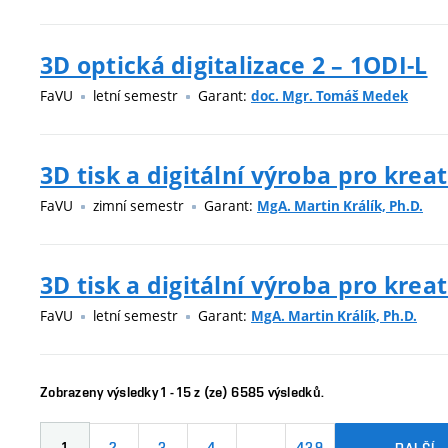
3D optická digitalizace 2 – 1ODI-L
FaVU
letní semestr
Garant:
doc. Mgr. Tomáš Medek
3D tisk a digitální výroba pro kreat
FaVU
zimní semestr
Garant:
MgA. Martin Králík, Ph.D.
3D tisk a digitální výroba pro kreat
FaVU
letní semestr
Garant:
MgA. Martin Králík, Ph.D.
Zobrazeny výsledky 1 - 15 z (ze) 6585 výsledků.
1
2
3
4
…
439
DALŠÍ