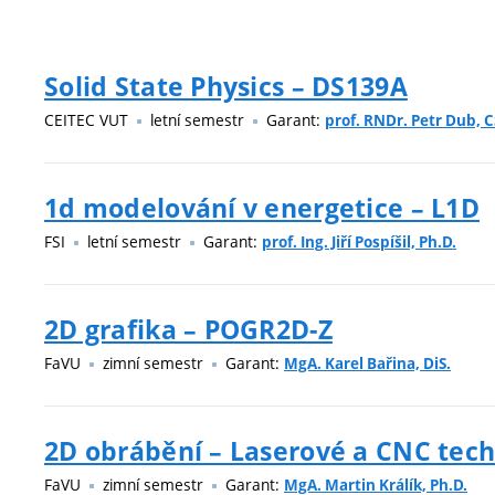
Solid State Physics – DS139A
CEITEC VUT
letní semestr
Garant:
prof. RNDr. Petr Dub, C
1d modelování v energetice – L1D
FSI
letní semestr
Garant:
prof. Ing. Jiří Pospíšil, Ph.D.
2D grafika – POGR2D-Z
FaVU
zimní semestr
Garant:
MgA. Karel Bařina, DiS.
2D obrábění – Laserové a CNC tech
FaVU
zimní semestr
Garant:
MgA. Martin Králík, Ph.D.