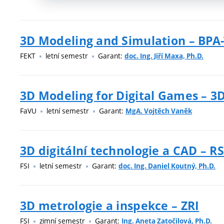
3D Modeling and Simulation – BP
FEKT
letní semestr
Garant:
doc. Ing. Jiří Maxa, Ph.D.
3D Modeling for Digital Games – 
FaVU
letní semestr
Garant:
MgA. Vojtěch Vaněk
3D digitální technologie a CAD – R
FSI
letní semestr
Garant:
doc. Ing. Daniel Koutný, Ph.D.
3D metrologie a inspekce – ZRI
FSI
zimní semestr
Garant:
Ing. Aneta Zatočilová, Ph.D.