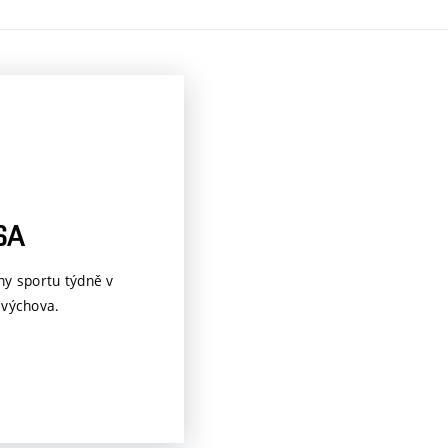
SA
ny sportu týdně v
 výchova.