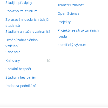
Studijní předpisy
Transfer znalostí
Poplatky za studium
Open Science
Zpracování osobních údajů
Projekty
studentů
Projekty ze strukturálních
Studium a stáže v zahraničí
fondů
Uznání zahraničního
Specifický výzkum
vzdělání
Stipendia
(externí
Knihovny
odkaz)
Sociální bezpečí
Studium bez bariér
Podpora podnikání