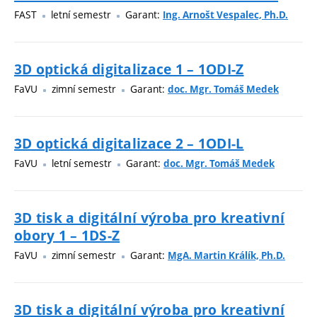
FAST
letní semestr
Garant:
Ing. Arnošt Vespalec, Ph.D.
3D optická digitalizace 1 – 1ODI-Z
FaVU
zimní semestr
Garant:
doc. Mgr. Tomáš Medek
3D optická digitalizace 2 – 1ODI-L
FaVU
letní semestr
Garant:
doc. Mgr. Tomáš Medek
3D tisk a digitální výroba pro kreativní
obory 1 – 1DS-Z
FaVU
zimní semestr
Garant:
MgA. Martin Králík, Ph.D.
3D tisk a digitální výroba pro kreativní