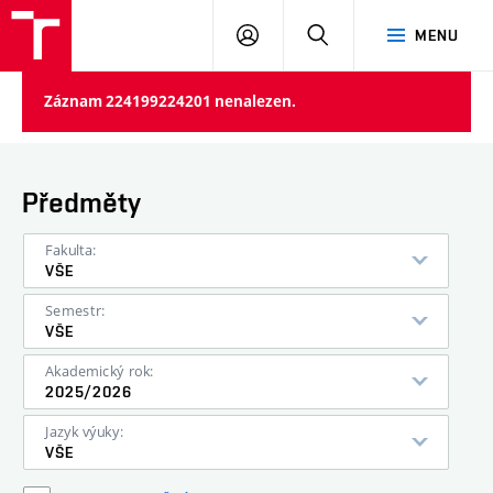
VUT
PŘIHLÁSIT
HLEDAT
MENU
SE
Záznam 224199224201 nenalezen.
Předměty
Fakulta:
VŠE
Semestr:
VŠE
Akademický rok:
2025/2026
Jazyk výuky:
VŠE