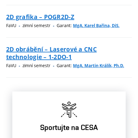
2D grafika – POGR2D-Z
FaVU
zimní semestr
Garant:
MgA. Karel Bařina, DiS.
2D obrábění – Laserové a CNC
technologie – 1-2DO-1
FaVU
zimní semestr
Garant:
MgA. Martin Králík, Ph.D.
Sportujte na CESA