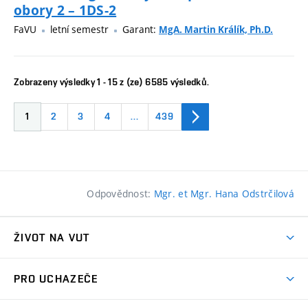
obory 2 – 1DS-2
FaVU
letní semestr
Garant:
MgA. Martin Králík, Ph.D.
Zobrazeny výsledky 1 - 15 z (ze) 6585 výsledků.
1
2
3
4
…
439
Odpovědnost:
Mgr. et Mgr. Hana Odstrčilová
ŽIVOT NA VUT
Atmosféra VUT
PRO UCHAZEČE
Prostory školy
Proč na VUT