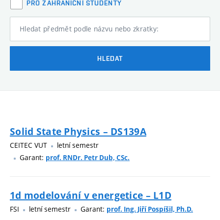
PRO ZAHRANIČNÍ STUDENTY
Hledat předmět podle názvu nebo zkratky:
HLEDAT
Solid State Physics – DS139A
CEITEC VUT
letní semestr
Garant:
prof. RNDr. Petr Dub, CSc.
1d modelování v energetice – L1D
FSI
letní semestr
Garant:
prof. Ing. Jiří Pospíšil, Ph.D.