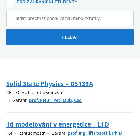
PRO ZAHRANIČNÍ STUDENTY
Hledat předmět podle názvu nebo zkratky:
HLEDAT
Solid State Physics – DS139A
CEITEC VUT
letní semestr
Garant:
prof. RNDr. Petr Dub, CSc.
1d modelování v energetice – L1D
FSI
letní semestr
Garant:
prof. Ing. Jiří Pospíšil, Ph.D.