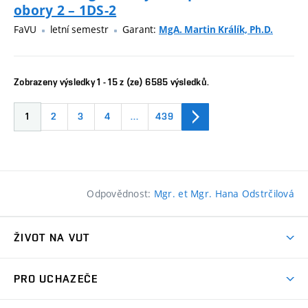
obory 2 – 1DS-2
FaVU
letní semestr
Garant:
MgA. Martin Králík, Ph.D.
Zobrazeny výsledky 1 - 15 z (ze) 6585 výsledků.
1
2
3
4
…
439
Odpovědnost:
Mgr. et Mgr. Hana Odstrčilová
ŽIVOT NA VUT
Atmosféra VUT
PRO UCHAZEČE
Prostory školy
Proč na VUT