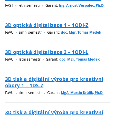
FAST
letní semestr
Garant:
Ing. Arnošt Vespalec, Ph.D.
3D optická digitalizace 1 – 1ODI-Z
FaVU
zimní semestr
Garant:
doc. Mgr. Tomáš Medek
3D optická digitalizace 2 – 1ODI-L
FaVU
letní semestr
Garant:
doc. Mgr. Tomáš Medek
3D tisk a digitální výroba pro kreativní
obory 1 – 1DS-Z
FaVU
zimní semestr
Garant:
MgA. Martin Králík, Ph.D.
3D tisk a digitální výroba pro kreativní