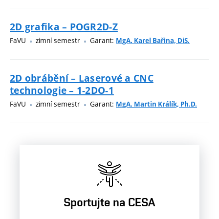
2D grafika – POGR2D-Z
FaVU
zimní semestr
Garant:
MgA. Karel Bařina, DiS.
2D obrábění – Laserové a CNC
technologie – 1-2DO-1
FaVU
zimní semestr
Garant:
MgA. Martin Králík, Ph.D.
Sportujte na CESA