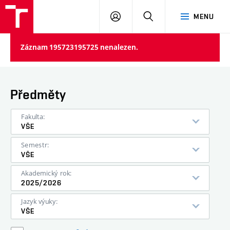
VUT
PŘIHLÁSIT
HLEDAT
MENU
SE
Záznam 195723195725 nenalezen.
Předměty
Fakulta:
VŠE
Semestr:
VŠE
Akademický rok:
2025/2026
Jazyk výuky:
VŠE