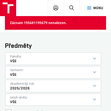
VUT
PŘIHLÁSIT
HLEDAT
MENU
SE
Záznam 195681195679 nenalezen.
Předměty
Fakulta:
VŠE
Semestr:
VŠE
Akademický rok:
2025/2026
Jazyk výuky:
VŠE