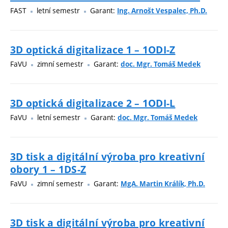
FAST
letní semestr
Garant:
Ing. Arnošt Vespalec, Ph.D.
3D optická digitalizace 1 – 1ODI-Z
FaVU
zimní semestr
Garant:
doc. Mgr. Tomáš Medek
3D optická digitalizace 2 – 1ODI-L
FaVU
letní semestr
Garant:
doc. Mgr. Tomáš Medek
3D tisk a digitální výroba pro kreativní
obory 1 – 1DS-Z
FaVU
zimní semestr
Garant:
MgA. Martin Králík, Ph.D.
3D tisk a digitální výroba pro kreativní