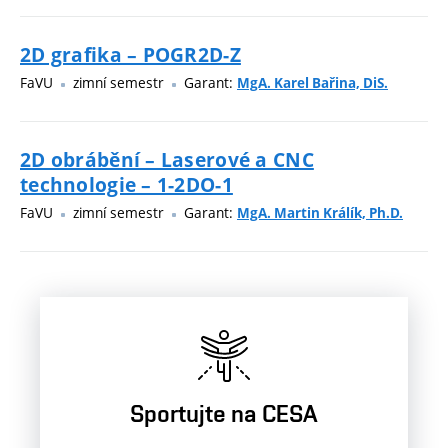
2D grafika – POGR2D-Z
FaVU
zimní semestr
Garant:
MgA. Karel Bařina, DiS.
2D obrábění – Laserové a CNC
technologie – 1-2DO-1
FaVU
zimní semestr
Garant:
MgA. Martin Králík, Ph.D.
Sportujte na CESA