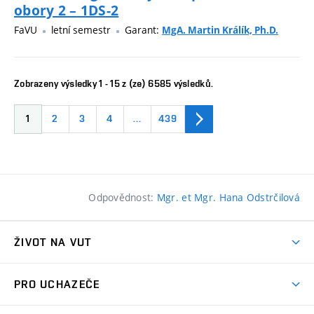
obory 2 – 1DS-2
FaVU
letní semestr
Garant:
MgA. Martin Králík, Ph.D.
Zobrazeny výsledky 1 - 15 z (ze) 6585 výsledků.
1
2
3
4
…
439
Odpovědnost:
Mgr. et Mgr. Hana Odstrčilová
ŽIVOT NA VUT
Atmosféra VUT
PRO UCHAZEČE
Prostory školy
Proč na VUT