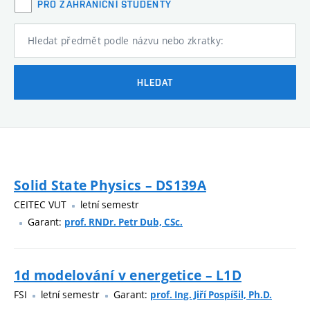
PRO ZAHRANIČNÍ STUDENTY
Hledat předmět podle názvu nebo zkratky:
HLEDAT
Solid State Physics – DS139A
CEITEC VUT
letní semestr
Garant:
prof. RNDr. Petr Dub, CSc.
1d modelování v energetice – L1D
FSI
letní semestr
Garant:
prof. Ing. Jiří Pospíšil, Ph.D.