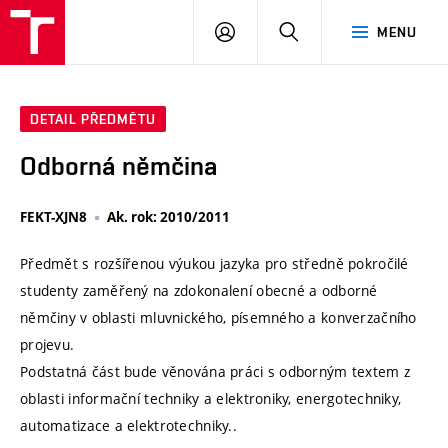
VUT
PŘIHLÁSIT
HLEDAT
MENU
SE
DETAIL PŘEDMĚTU
Odborná němčina
FEKT-XJN8
Ak. rok: 2010/2011
Předmět s rozšířenou výukou jazyka pro středně pokročilé
studenty zaměřený na zdokonalení obecné a odborné
němčiny v oblasti mluvnického, písemného a konverzačního
projevu.
Podstatná část bude věnována práci s odborným textem z
oblasti informační techniky a elektroniky, energotechniky,
automatizace a elektrotechniky..