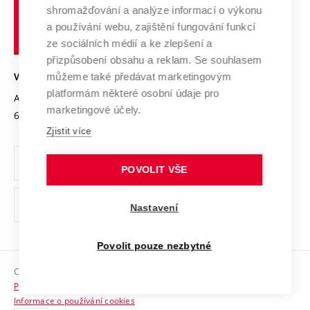
Vysoké
Výzkumné infrastruktury
shromažďování a analýze informací o výkonu
Udržitelná univerzita
učení
Služby univerzity
Transfer znalostí
a používání webu, zajištění fungování funkcí
technické
Podnikavá univerzita / ContriBUTe
Mezinárodní dohody
ze sociálních médií a ke zlepšení a
Open Science
v
Bezpečná univerzita
přizpůsobení obsahu a reklam. Se souhlasem
Univerzitní sítě
Brně
Projekty
můžeme také předávat marketingovým
VYSOKÉ UČENÍ TECHNICKÉ V BRNĚ
Vyznamenání
platformám některé osobní údaje pro
Projekty ze strukturálních fondů
Antonínská 548/1
www.vut.cz
marketingové účely.
Organizační struktura
602 00 Brno
vut@vutbr.cz
Specifický výzkum
Zjistit více
Úřední deska
Ochrana osobních údajů
POVOLIT VŠE
(externí
Pracovní příležitosti
Nastavení
odkaz)
Podpora a rozvoj zaměstnanců a studujících
Povolit pouze nezbytné
Rovné příležitosti
Copyright © 2026 VUT
Sociální bezpečí
Prohlášení o přístupnosti
HR Award
Informace o používání cookies