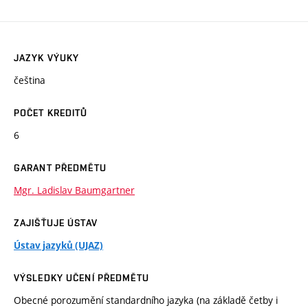
JAZYK VÝUKY
čeština
POČET KREDITŮ
6
GARANT PŘEDMĚTU
Mgr. Ladislav Baumgartner
ZAJIŠŤUJE ÚSTAV
Ústav jazyků (UJAZ)
VÝSLEDKY UČENÍ PŘEDMĚTU
Obecné porozumění standardního jazyka (na základě četby i