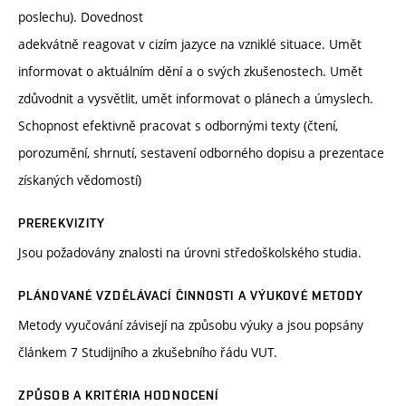
poslechu). Dovednost
adekvátně reagovat v cizím jazyce na vzniklé situace. Umět
informovat o aktuálním dění a o svých zkušenostech. Umět
zdůvodnit a vysvětlit, umět informovat o plánech a úmyslech.
Schopnost efektivně pracovat s odbornými texty (čtení,
porozumění, shrnutí, sestavení odborného dopisu a prezentace
získaných vědomostí)
PREREKVIZITY
Jsou požadovány znalosti na úrovni středoškolského studia.
PLÁNOVANÉ VZDĚLÁVACÍ ČINNOSTI A VÝUKOVÉ METODY
Metody vyučování závisejí na způsobu výuky a jsou popsány
článkem 7 Studijního a zkušebního řádu VUT.
ZPŮSOB A KRITÉRIA HODNOCENÍ