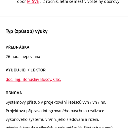
obor
M-SVE
, 2 ročník, letní semestr, volitelný oborový
Typ (způsob) výuky
PŘEDNÁŠKA
26 hod., nepovinná
VYUČUJÍCÍ / LEKTOR
doc. Ing. Bohuslav Bušov, CSc.
OSNOVA
Systémový přístup v projektování řetězců vvn / vn / nn.
Projektová příprava integrovaného návrhu a realizace
výkonového systému vn/nn, jeho sledování a řízení.
Vývojové trendy v silových a sekundárních částech obvodů.