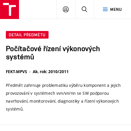
VUT
PŘIHLÁSIT
HLEDAT
MENU
SE
DETAIL PŘEDMĚTU
Počítačové řízení výkonových
systémů
FEKT-MPVS
Ak. rok: 2010/2011
Předmět zahrnuje problematiku výběru komponent a jejich
provozování v systémech vvn/vn/nn se SW podporou
navrhování, monitorování, diagnostiky a řízení výkonových
systémů.