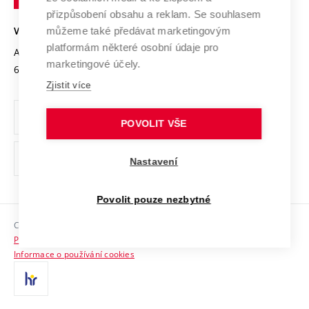
Open Science
v
Bezpečná univerzita
přizpůsobení obsahu a reklam. Se souhlasem
Univerzitní sítě
Brně
Projekty
můžeme také předávat marketingovým
VYSOKÉ UČENÍ TECHNICKÉ V BRNĚ
Vyznamenání
platformám některé osobní údaje pro
Projekty ze strukturálních fondů
Antonínská 548/1
www.vut.cz
marketingové účely.
Organizační struktura
602 00 Brno
vut@vutbr.cz
Specifický výzkum
Zjistit více
Úřední deska
Ochrana osobních údajů
POVOLIT VŠE
(externí
Pracovní příležitosti
Nastavení
odkaz)
Podpora a rozvoj zaměstnanců a studujících
Povolit pouze nezbytné
Rovné příležitosti
Copyright © 2026 VUT
Sociální bezpečí
Prohlášení o přístupnosti
HR Award
Informace o používání cookies
Kontakty