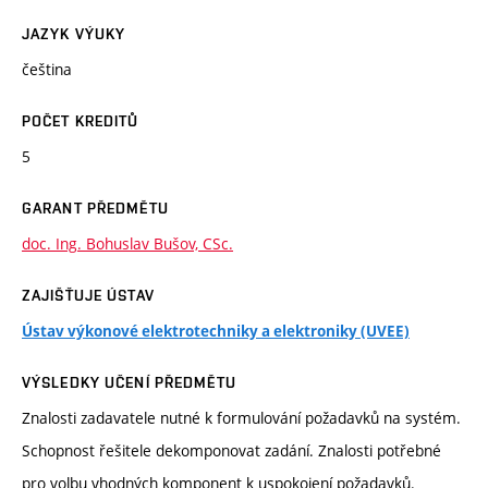
JAZYK VÝUKY
čeština
POČET KREDITŮ
5
GARANT PŘEDMĚTU
doc. Ing. Bohuslav Bušov, CSc.
ZAJIŠŤUJE ÚSTAV
Ústav výkonové elektrotechniky a elektroniky (UVEE)
VÝSLEDKY UČENÍ PŘEDMĚTU
Znalosti zadavatele nutné k formulování požadavků na systém.
Schopnost řešitele dekomponovat zadání. Znalosti potřebné
pro volbu vhodných komponent k uspokojení požadavků.