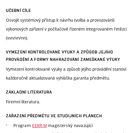
UČEBNÍ CÍLE
Osvojit systémový přístup k návrhu (volba a provozování)
výkonových zařízení v počítačově řízeném integrovaném řetězci
(vvn/vn/nn).
VYMEZENÍ KONTROLOVANÉ VÝUKY A ZPŮSOB JEJÍHO
PROVÁDĚNÍ A FORMY NAHRAZOVÁNÍ ZAMEŠKANÉ VÝUKY
Vymezení kontrolované výuky a způsob jejího provádění stanoví
každoročně aktualizovaná vyhláška garanta předmětu.
ZÁKLADNÍ LITERATURA
Firemní literatura.
ZAŘAZENÍ PŘEDMĚTU VE STUDIJNÍCH PLÁNECH
Program
EEKR-M
magisterský navazující