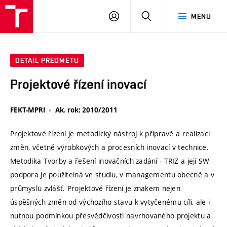
VUT
PŘIHLÁSIT
HLEDAT
MENU
SE
DETAIL PŘEDMĚTU
Projektové řízení inovací
FEKT-MPRI
Ak. rok: 2010/2011
Projektové řízení je metodický nástroj k přípravě a realizaci
změn, včetně výrobkových a procesních inovací v technice.
Metodika Tvorby a řešení inovačních zadání - TRIZ a její SW
podpora je použitelná ve studiu, v managementu obecně a v
průmyslu zvlášť. Projektové řízení je znakem nejen
úspěšných změn od výchozího stavu k vytyčenému cíli, ale i
nutnou podmínkou přesvědčivosti navrhovaného projektu a