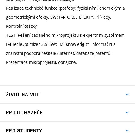
Realizace technické funkce (potřeby) fyzikálními, chemickým a
geometrickými efekty. SW: IM-TO 3.5 EFEKTY. Příklady.
Kontrolní otázky
TEST. Řešení zadaného mikroprojektu s expertním systémem
IM TechOptimizer 3.5. SW: IM -Knowledgist -informační a
znalostní podpora řešitele (Internet, databáze patentů).
Prezentace mikroprojektu, obhajoba.
ŽIVOT NA VUT
Atmosféra VUT
PRO UCHAZEČE
Prostory školy
Proč na VUT
Koleje
PRO STUDENTY