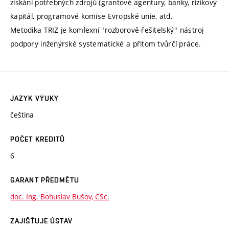
získání potřebných zdrojů (grantové agentury, banky, rizikový
kapitál, programové komise Evropské unie, atd.
Metodika TRIZ je komlexní "rozborově-řešitelský" nástroj
podpory inženýrské systematické a přitom tvůrčí práce.
JAZYK VÝUKY
čeština
POČET KREDITŮ
6
GARANT PŘEDMĚTU
doc. Ing. Bohuslav Bušov, CSc.
ZAJIŠŤUJE ÚSTAV