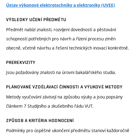
Ústav výkonové elektrotechniky a elektroniky (UVEE)
VÝSLEDKY UČENÍ PŘEDMĚTU
Předmět nabízí znalosti, rozvíjení dovedností a pěstování
schopností potřebných pro návrh a řízení procesu změn
obecně, včetně návrhu a řešení technických inovací konkrétně.
PREREKVIZITY
Jsou požadovány znalosti na úrovni bakalářského studia.
PLÁNOVANÉ VZDĚLÁVACÍ ČINNOSTI A VÝUKOVÉ METODY
Metody vyučování závisejí na způsobu výuky a jsou popsány
článkem 7 Studijního a zkušebního řádu VUT.
ZPŮSOB A KRITÉRIA HODNOCENÍ
Podmínky pro úspěšné ukončení předmětu stanoví každoročně