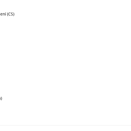
čení (CS)
m)