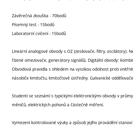
Závěrečná zkouška - 70bodů
Písemný test - 15bodů
Laboratorní cvičení - 15bodů
Lineární analogové obvody s OZ (zesilovače, filtry, oscilátory)
řízené omezovače, generátory signálů). Digitální obvody: kombin
Obvodová pravidla s ohledem na vysokou odolnost proti vnitřním
násobiče kmitočtu, kmitočtové ústředny. Galvanické oddělovače s
Studenti se seznámí s typickými elektronickými obvody v průmy
měničů, elektrických pohonů a částečně měření.
Vymezení kontrolované výuky a způsob jejího provádění stanov