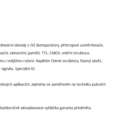
. Nelineární obvody s OZ (komparátory, přístrojové usměrňovače,
ační, sekvenční, paměti. TTL, CMOS, vnitřní struktura.
u i vnějšímu rušení. Napětím řízené oscilátory, fázový závěs,
ignálu. Speciální IO.
slových aplikacích, zejména se zaměřením na techniku pulsních
í každoročně aktualizovaná vyhláška garanta předmětu.