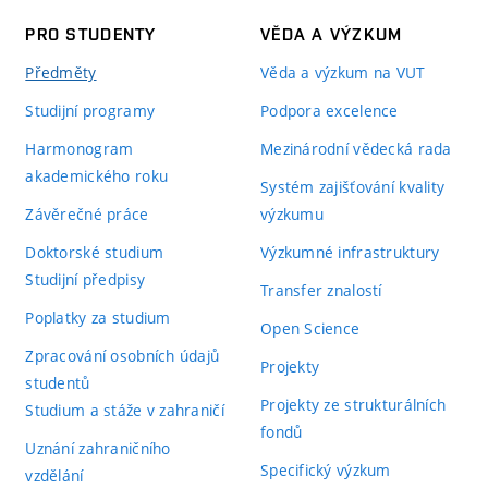
PRO STUDENTY
VĚDA A VÝZKUM
Předměty
Věda a výzkum na VUT
Studijní programy
Podpora excelence
Harmonogram
Mezinárodní vědecká rada
akademického roku
Systém zajišťování kvality
Závěrečné práce
výzkumu
Doktorské studium
Výzkumné infrastruktury
Studijní předpisy
Transfer znalostí
Poplatky za studium
Open Science
Zpracování osobních údajů
Projekty
studentů
Projekty ze strukturálních
Studium a stáže v zahraničí
fondů
Uznání zahraničního
Specifický výzkum
vzdělání