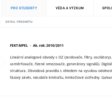
PRO STUDENTY
VĚDA A VÝZKUM
SPOL
DETAIL PŘEDMĚTU
FEKT-MPEL
Ak. rok: 2010/2011
Lineární analogové obvody s OZ (zesilovače, filtry, oscilátory
usměrňovače, řízené omezovače, generátory signálů). Digitál
struktura. Obvodová pravidla s ohledem na vysokou odolnost p
fázový závěs, násobiče kmitočtu, kmitočtové ústředny. Galvan