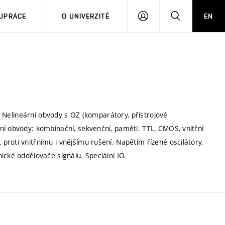
PŘIHLÁSIT
HLEDAT
UPRÁCE
O UNIVERZITĚ
EN
SE
). Nelineární obvody s OZ (komparátory, přístrojové
ní obvody: kombinační, sekvenční, paměti. TTL, CMOS, vnitřní
roti vnitřnímu i vnějšímu rušení. Napětím řízené oscilátory,
ické oddělovače signálu. Speciální IO.