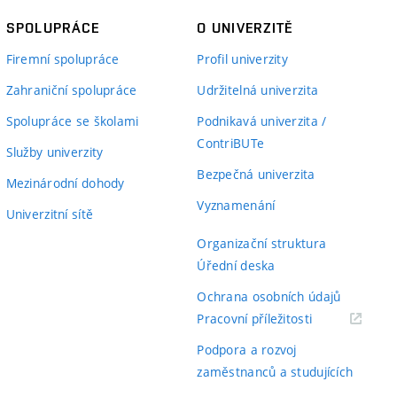
SPOLUPRÁCE
O UNIVERZITĚ
Firemní spolupráce
Profil univerzity
Zahraniční spolupráce
Udržitelná univerzita
Spolupráce se školami
Podnikavá univerzita /
ContriBUTe
Služby univerzity
Bezpečná univerzita
Mezinárodní dohody
Vyznamenání
Univerzitní sítě
Organizační struktura
Úřední deska
Ochrana osobních údajů
(externí
Pracovní příležitosti
odkaz)
Podpora a rozvoj
zaměstnanců a studujících