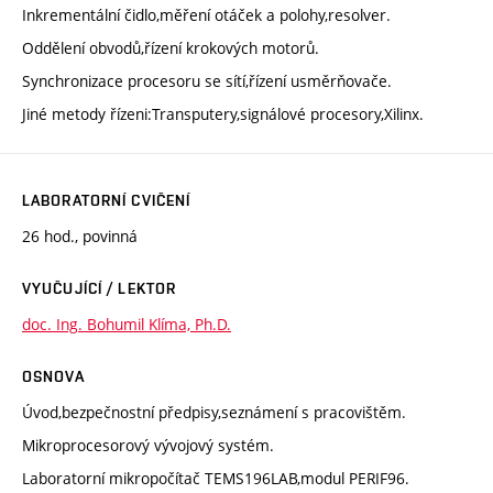
Inkrementální čidlo,měření otáček a polohy,resolver.
Oddělení obvodů,řízení krokových motorů.
Synchronizace procesoru se sítí,řízení usměrňovače.
Jiné metody řízeni:Transputery,signálové procesory,Xilinx.
LABORATORNÍ CVIČENÍ
26 hod., povinná
VYUČUJÍCÍ / LEKTOR
doc. Ing. Bohumil Klíma, Ph.D.
OSNOVA
Úvod,bezpečnostní předpisy,seznámení s pracovištěm.
Mikroprocesorový vývojový systém.
Laboratorní mikropočítač TEMS196LAB,modul PERIF96.