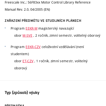
Freescale Inc.; 56F83xx Motor Control Library Reference
Manual Rev. 2.0, 04/2005 (EN)
ZAŘAZENÍ PŘEDMĚTU VE STUDIJNÍCH PLÁNECH
Program
EEKR-M
magisterský navazující
obor
M-SVE
, 2 ročník, zimní semestr, volitelný oborový
Program
EEKR-CZV
celoživotní vzdělávání (není
studentem)
obor
ET-CZV
, 1 ročník, zimní semestr, volitelný
oborový
Typ (způsob) výuky
PŘEDNÁŠKA