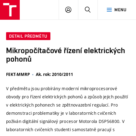
VUT
PŘIHLÁSIT
HLEDAT
MENU
SE
DETAIL PŘEDMĚTU
Mikropočítačové řízení elektrických
pohonů
FEKT-MMRP
Ak. rok: 2010/2011
V předmětu jsou probírány moderní mikroprocesorové
obvody pro řízení elektrických pohonů a způsob jejich použití
v elektrických pohonech se zpětnovazební regulací. Pro
demonstraci problematiky je v laboratorních cvičeních
požíván digitální signálový procesor Motorola DSP56800. V
laboratorních cvičeních studenti samostatně pracují s