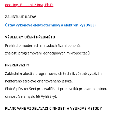
doc. Ing. Bohumil Klíma, Ph.D.
ZAJIŠŤUJE ÚSTAV
Ústav výkonové elektrotechniky a elektroniky (UVEE)
VÝSLEDKY UČENÍ PŘEDMĚTU
Přehled o moderních metodách řízení pohonů,
znalosti programování jednočipových mikropočítačů.
PREREKVIZITY
Základní znalosti z programovacích technik včetně využívání
některého strojově orientovaného jazyka.
Platné přezkoušení pro kvalifikaci pracovníků pro samostatnou
činnost (ve smyslu §6 Vyhlášky).
PLÁNOVANÉ VZDĚLÁVACÍ ČINNOSTI A VÝUKOVÉ METODY