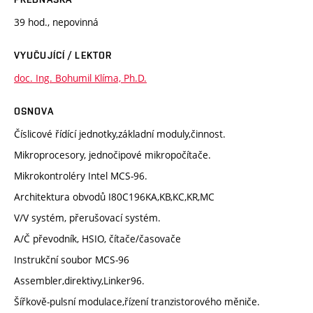
39 hod., nepovinná
VYUČUJÍCÍ / LEKTOR
doc. Ing. Bohumil Klíma, Ph.D.
OSNOVA
Číslicové řídící jednotky,základní moduly,činnost.
Mikroprocesory, jednočipové mikropočítače.
Mikrokontroléry Intel MCS-96.
Architektura obvodů I80C196KA,KB,KC,KR,MC
V/V systém, přerušovací systém.
A/Č převodník, HSIO, čítače/časovače
Instrukční soubor MCS-96
Assembler,direktivy,Linker96.
Šířkově-pulsní modulace,řízení tranzistorového měniče.