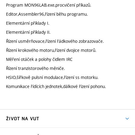
Program MON96LAB.exe,procvičení příkazů.
Editor,Assembler96,řízení běhu programu.
Elementární příklady I.
Elementární příklady II.
Řízení usměrňovace,řízení řádkového zobrazovače.
Řízení krokového motoru,řízení dvojice motorů.
Měření otáček a polohy čidlem IRC
Řízení tranzistorového měniče.
HSIO,šířkově pulsní modulace,řízení ss motorku.
Komunikace řídících jednotek,dálkové řízení pohonu.
ŽIVOT NA VUT
Atmosféra VUT