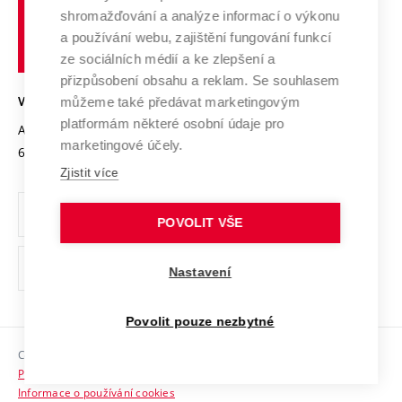
Vysoké
Výzkumné infrastruktury
shromažďování a analýze informací o výkonu
Udržitelná univerzita
učení
Služby univerzity
Transfer znalostí
a používání webu, zajištění fungování funkcí
technické
Podnikavá univerzita / ContriBUTe
Mezinárodní dohody
ze sociálních médií a ke zlepšení a
Open Science
v
Bezpečná univerzita
přizpůsobení obsahu a reklam. Se souhlasem
Univerzitní sítě
Brně
Projekty
můžeme také předávat marketingovým
VYSOKÉ UČENÍ TECHNICKÉ V BRNĚ
Vyznamenání
platformám některé osobní údaje pro
Projekty ze strukturálních fondů
Antonínská 548/1
www.vut.cz
marketingové účely.
Organizační struktura
602 00 Brno
vut@vutbr.cz
Specifický výzkum
Zjistit více
Úřední deska
Ochrana osobních údajů
POVOLIT VŠE
(externí
Pracovní příležitosti
Nastavení
odkaz)
Podpora a rozvoj zaměstnanců a studujících
Povolit pouze nezbytné
Rovné příležitosti
Copyright © 2026 VUT
Sociální bezpečí
Prohlášení o přístupnosti
HR Award
Informace o používání cookies