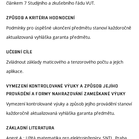
článkem 7 Studijního a zkušebního řádu VUT.
ZPŮSOB A KRITÉRIA HODNOCENÍ
Podmínky pro úspěšné ukončení předmětu stanoví každoročně
aktualizovaná vyhláška garanta předmětu.
UČEBNÍ CÍLE
Zvládnout základy maticového a tenzorového počtu a jejich
aplikace.
VYMEZENÍ KONTROLOVANÉ VÝUKY A ZPŮSOB JEJÍHO
PROVÁDĚNÍ A FORMY NAHRAZOVÁNÍ ZAMEŠKANÉ VÝUKY
Vymezení kontrolované výuky a způsob jejího provádění stanoví
každoročně aktualizovaná vyhláška garanta předmětu.
ZÁKLADNÍ LITERATURA
Angot A.: Užitá matematika pro elektroinženýry, SNTL, Praha