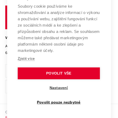
Profil univerzity
Spolupráce se školami
Soubory cookie používáme ke
Vysoké
Výzkumné infrastruktury
shromažďování a analýze informací o výkonu
Udržitelná univerzita
učení
Služby univerzity
Transfer znalostí
a používání webu, zajištění fungování funkcí
technické
Podnikavá univerzita / ContriBUTe
Mezinárodní dohody
ze sociálních médií a ke zlepšení a
Open Science
v
Bezpečná univerzita
přizpůsobení obsahu a reklam. Se souhlasem
Univerzitní sítě
Brně
Projekty
můžeme také předávat marketingovým
VYSOKÉ UČENÍ TECHNICKÉ V BRNĚ
Vyznamenání
platformám některé osobní údaje pro
Projekty ze strukturálních fondů
Antonínská 548/1
www.vut.cz
marketingové účely.
Organizační struktura
602 00 Brno
vut@vutbr.cz
Specifický výzkum
Zjistit více
Úřední deska
Ochrana osobních údajů
POVOLIT VŠE
(externí
Pracovní příležitosti
Nastavení
odkaz)
Podpora a rozvoj zaměstnanců a studujících
Povolit pouze nezbytné
Rovné příležitosti
Copyright © 2026 VUT
Sociální bezpečí
Prohlášení o přístupnosti