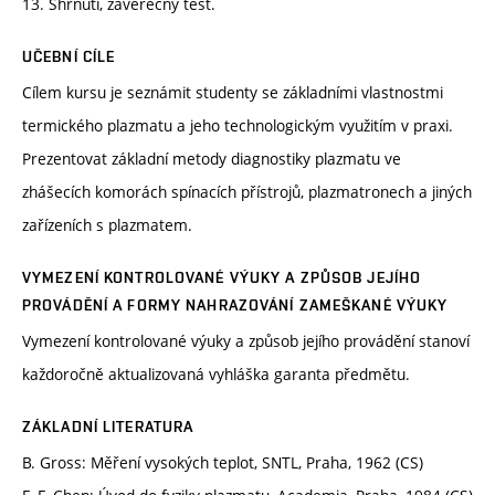
13. Shrnutí, závěrečný test.
UČEBNÍ CÍLE
Cílem kursu je seznámit studenty se základními vlastnostmi
termického plazmatu a jeho technologickým využitím v praxi.
Prezentovat základní metody diagnostiky plazmatu ve
zhášecích komorách spínacích přístrojů, plazmatronech a jiných
zařízeních s plazmatem.
VYMEZENÍ KONTROLOVANÉ VÝUKY A ZPŮSOB JEJÍHO
PROVÁDĚNÍ A FORMY NAHRAZOVÁNÍ ZAMEŠKANÉ VÝUKY
Vymezení kontrolované výuky a způsob jejího provádění stanoví
každoročně aktualizovaná vyhláška garanta předmětu.
ZÁKLADNÍ LITERATURA
B. Gross: Měření vysokých teplot, SNTL, Praha, 1962 (CS)