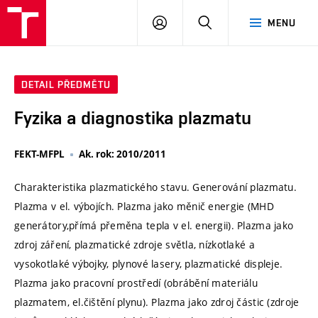
VUT
PŘIHLÁSIT
HLEDAT
MENU
SE
DETAIL PŘEDMĚTU
Fyzika a diagnostika plazmatu
FEKT-MFPL
Ak. rok: 2010/2011
Charakteristika plazmatického stavu. Generování plazmatu.
Plazma v el. výbojích. Plazma jako měnič energie (MHD
generátory,přímá přeměna tepla v el. energii). Plazma jako
zdroj záření, plazmatické zdroje světla, nízkotlaké a
vysokotlaké výbojky, plynové lasery, plazmatické displeje.
Plazma jako pracovní prostředí (obrábění materiálu
plazmatem, el.čištění plynu). Plazma jako zdroj částic (zdroje