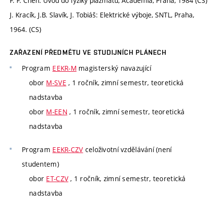
F. F. Chen: Úvod do fyziky plazmatu, Academia, Praha, 1984 (CS)
J. Kracík, J.B. Slavík, J. Tobiáš: Elektrické výboje, SNTL, Praha,
1964. (CS)
ZAŘAZENÍ PŘEDMĚTU VE STUDIJNÍCH PLÁNECH
Program
EEKR-M
magisterský navazující
obor
M-SVE
, 1 ročník, zimní semestr, teoretická
nadstavba
obor
M-EEN
, 1 ročník, zimní semestr, teoretická
nadstavba
Program
EEKR-CZV
celoživotní vzdělávání (není
studentem)
obor
ET-CZV
, 1 ročník, zimní semestr, teoretická
nadstavba