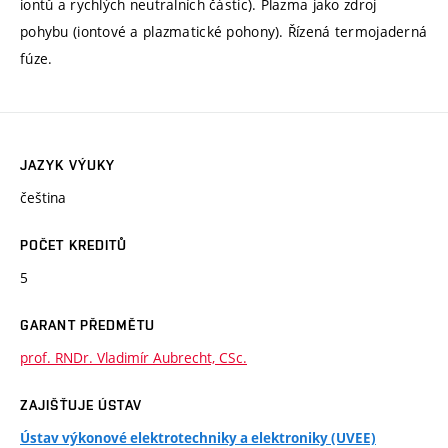
iontů a rychlých neutralních částic). Plazma jako zdroj
pohybu (iontové a plazmatické pohony). Řízená termojaderná
fúze.
JAZYK VÝUKY
čeština
POČET KREDITŮ
5
GARANT PŘEDMĚTU
prof. RNDr. Vladimír Aubrecht, CSc.
ZAJIŠŤUJE ÚSTAV
Ústav výkonové elektrotechniky a elektroniky (UVEE)