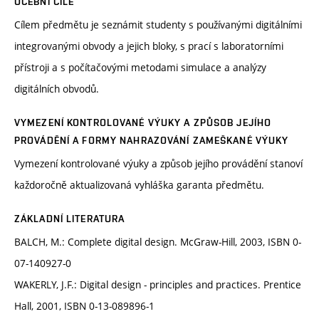
UČEBNÍ CÍLE
Cílem předmětu je seznámit studenty s používanými digitálními
integrovanými obvody a jejich bloky, s prací s laboratorními
přístroji a s počítačovými metodami simulace a analýzy
digitálních obvodů.
VYMEZENÍ KONTROLOVANÉ VÝUKY A ZPŮSOB JEJÍHO
PROVÁDĚNÍ A FORMY NAHRAZOVÁNÍ ZAMEŠKANÉ VÝUKY
Vymezení kontrolované výuky a způsob jejího provádění stanoví
každoročně aktualizovaná vyhláška garanta předmětu.
ZÁKLADNÍ LITERATURA
BALCH, M.: Complete digital design. McGraw-Hill, 2003, ISBN 0-
07-140927-0
WAKERLY, J.F.: Digital design - principles and practices. Prentice
Hall, 2001, ISBN 0-13-089896-1