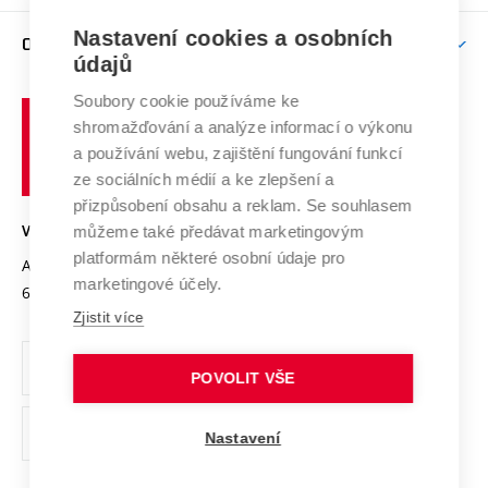
Závěrečné práce
Studium bez bariér
Zpracování osobních údajů uchazečů o studium
Firemní spolupráce
Mezinárodní vědecká rada
Nastavení cookies a osobních
O UNIVERZITĚ
Doktorské studium
Podpora podnikání
E-přihláška
údajů
Zahraniční spolupráce
Systém zajišťování kvality výzkumu
Profil univerzity
Spolupráce se školami
Soubory cookie používáme ke
Vysoké
Výzkumné infrastruktury
shromažďování a analýze informací o výkonu
Udržitelná univerzita
učení
Služby univerzity
Transfer znalostí
a používání webu, zajištění fungování funkcí
technické
Podnikavá univerzita / ContriBUTe
Mezinárodní dohody
ze sociálních médií a ke zlepšení a
Open Science
v
Bezpečná univerzita
přizpůsobení obsahu a reklam. Se souhlasem
Univerzitní sítě
Brně
Projekty
můžeme také předávat marketingovým
VYSOKÉ UČENÍ TECHNICKÉ V BRNĚ
Vyznamenání
platformám některé osobní údaje pro
Projekty ze strukturálních fondů
Antonínská 548/1
www.vut.cz
marketingové účely.
Organizační struktura
602 00 Brno
vut@vutbr.cz
Specifický výzkum
Zjistit více
Úřední deska
Ochrana osobních údajů
POVOLIT VŠE
(externí
Pracovní příležitosti
Nastavení
odkaz)
Podpora a rozvoj zaměstnanců a studujících