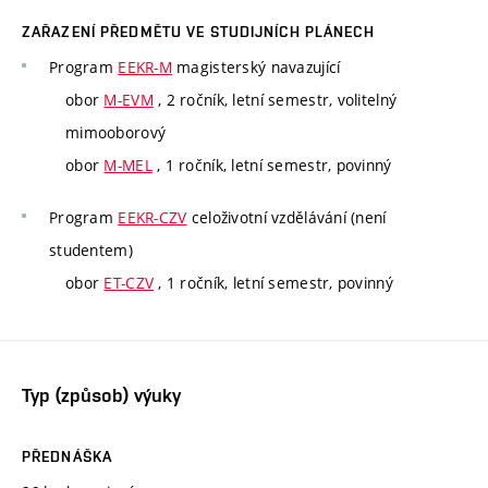
ZAŘAZENÍ PŘEDMĚTU VE STUDIJNÍCH PLÁNECH
Program
EEKR-M
magisterský navazující
obor
M-EVM
, 2 ročník, letní semestr, volitelný
mimooborový
obor
M-MEL
, 1 ročník, letní semestr, povinný
Program
EEKR-CZV
celoživotní vzdělávání (není
studentem)
obor
ET-CZV
, 1 ročník, letní semestr, povinný
Typ (způsob) výuky
PŘEDNÁŠKA