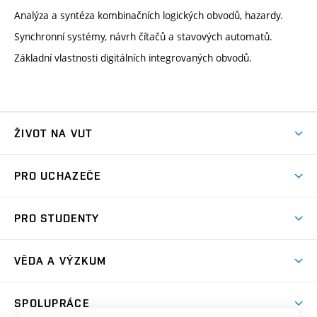
Analýza a syntéza kombinačních logických obvodů, hazardy.
Synchronní systémy, návrh čítačů a stavových automatů.
Základní vlastnosti digitálních integrovaných obvodů.
ŽIVOT NA VUT
Atmosféra VUT
PRO UCHAZEČE
Prostory školy
Proč na VUT
Koleje
PRO STUDENTY
Studijní programy
Stravování
Předměty
Studijní předpisy
Studium a stáže v zahraničí
Stipendia
Dny otevřených dveří
VĚDA A VÝZKUM
Sport na VUT
(externí
Studijní programy
Poplatky za studium
Uznání zahraničního vzdělání
Knihovny
Aktivity pro juniory
Studentský život
odkaz)
Věda a výzkum na VUT
Harmonogram akademického roku
Zpracování osobních údajů studentů
Sociální bezpečí
SPOLUPRÁCE
Celoživotní vzdělávání
Brno
Podpora excelence