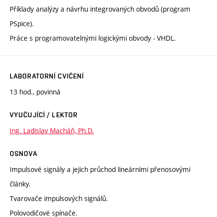
Příklady analýzy a návrhu integrovaných obvodů (program
PSpice).
Práce s programovatelnými logickými obvody - VHDL.
LABORATORNÍ CVIČENÍ
13 hod., povinná
VYUČUJÍCÍ / LEKTOR
Ing. Ladislav Macháň, Ph.D.
OSNOVA
Impulsové signály a jejich průchod lineárními přenosovými
články.
Tvarovače impulsových signálů.
Polovodičové spínače.