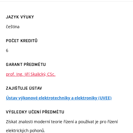
JAZYK VÝUKY
čeština
POČET KREDITŮ
6
GARANT PŘEDMĚTU
prof. Ing. Jiří Skalický, CSc.
ZAJIŠŤUJE ÚSTAV
Ústav výkonové elektrotechniky a elektroniky (UVEE)
VÝSLEDKY UČENÍ PŘEDMĚTU
Získat znalosti moderní teorie řízení a používat je pro řízení
elektrických pohonů.