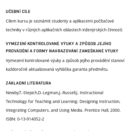
UČEBNÍ CÍLE
Cílem kursu je seznámit studenty a aplikacemi počítačové
techniky v různých aplikačních oblastech inženýrských činností.
VYMEZENÍ KONTROLOVANÉ VÝUKY A ZPŮSOB JEJÍHO
PROVÁDĚNÍ A FORMY NAHRAZOVÁNÍ ZAMEŠKANÉ VÝUKY
Vymezení kontrolované výuky a způsob jejího provádění stanoví
každoročně aktualizovaná vyhláška garanta předmětu.
ZÁKLADNÍ LITERATURA
Newby,T.-Stepich,D.-Legman,J.-Russell,J. Instructional
Technology for Teaching and Learning: Designing Instruction,
Integrating Computers, and Using Media. Prentice Hall, 2000.
ISBN: 0-13-914052-2