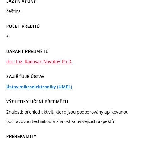
JAZYK VÝUKY
čeština
POČET KREDITŮ
6
GARANT PŘEDMĚTU
doc. Ing. Radovan Novotný, Ph.D.
ZAJIŠŤUJE ÚSTAV
Ústav mikroelektroniky (UMEL)
VÝSLEDKY UČENÍ PŘEDMĚTU
Znalosti: přehled aktivit, které jsou podporovány aplikovanou
počítačovou technikou a znalost souvisejících aspektů
PREREKVIZITY