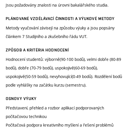
Jsou požadovány znalosti na úrovni bakalářského studia.
PLÁNOVANÉ VZDĚLÁVACÍ ČINNOSTI A VÝUKOVÉ METODY
Metody vyučování závisejí na způsobu výuky a jsou popsány
článkem 7 Studijního a zkušebního řádu VUT.
ZPŮSOB A KRITÉRIA HODNOCENÍ
Hodnocení studentů: výborně(90-100 bodů), velmi dobře (80-89
bodů), dobře (70-79 bodů), uspokojivě(60-69 bodů),
uspokojivě(50-59 bodů), nevyhovující(0-49 bodů). Rozdělení bodů
podle vyhlášky na začátku kurzu (semestru).
OSNOVY VÝUKY
Představení, přehled a rozbor aplikací podporovaných
počítačovou technikou
Počítačová podpora kreativního myšlení a řešení problémů