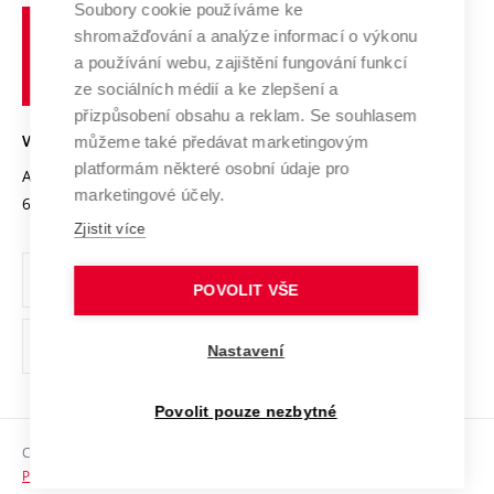
Spolupráce se školami
Soubory cookie používáme ke
Vysoké
Výzkumné infrastruktury
shromažďování a analýze informací o výkonu
Udržitelná univerzita
učení
Služby univerzity
Transfer znalostí
a používání webu, zajištění fungování funkcí
technické
Podnikavá univerzita / ContriBUTe
Mezinárodní dohody
ze sociálních médií a ke zlepšení a
Open Science
v
Bezpečná univerzita
přizpůsobení obsahu a reklam. Se souhlasem
Univerzitní sítě
Brně
Projekty
můžeme také předávat marketingovým
VYSOKÉ UČENÍ TECHNICKÉ V BRNĚ
Vyznamenání
platformám některé osobní údaje pro
Projekty ze strukturálních fondů
Antonínská 548/1
www.vut.cz
marketingové účely.
Organizační struktura
602 00 Brno
vut@vutbr.cz
Specifický výzkum
Zjistit více
Úřední deska
Ochrana osobních údajů
POVOLIT VŠE
(externí
Pracovní příležitosti
Nastavení
odkaz)
Podpora a rozvoj zaměstnanců a studujících
Povolit pouze nezbytné
Rovné příležitosti
Copyright © 2026 VUT
Sociální bezpečí
Prohlášení o přístupnosti
HR Award