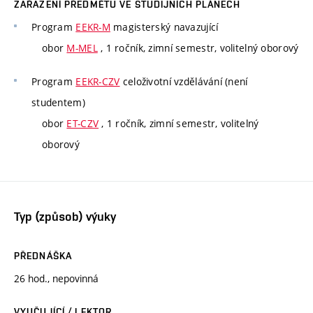
ZAŘAZENÍ PŘEDMĚTU VE STUDIJNÍCH PLÁNECH
Program
EEKR-M
magisterský navazující
obor
M-MEL
, 1 ročník, zimní semestr, volitelný oborový
Program
EEKR-CZV
celoživotní vzdělávání (není
studentem)
obor
ET-CZV
, 1 ročník, zimní semestr, volitelný
oborový
Typ (způsob) výuky
PŘEDNÁŠKA
26 hod., nepovinná
VYUČUJÍCÍ / LEKTOR