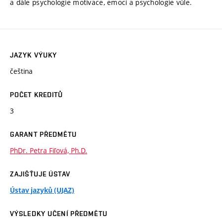
a dále psychologie motivace, emocí a psychologie vůle.
JAZYK VÝUKY
čeština
POČET KREDITŮ
3
GARANT PŘEDMĚTU
PhDr. Petra Fiľová, Ph.D.
ZAJIŠŤUJE ÚSTAV
Ústav jazyků (UJAZ)
VÝSLEDKY UČENÍ PŘEDMĚTU