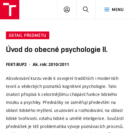
VUT
PŘIHLÁSIT
HLEDAT
MENU
SE
DETAIL PŘEDMĚTU
Úvod do obecné psychologie II.
FEKT-BUP2
Ak. rok: 2010/2011
Absolvování kurzu vede k osvojení tradičních i moderních
teorií a vědeckých poznatků kognitivní psychologie. Tato
znalost přispívá k celostnějšímu chápání funkce lidského
mozku a psychiky. Přednášky se zaměřují především na
oblast lidského myšlení, usuzování a rozhodování, na oblast
lidské tvořivosti, vztahu lidské a umělé inteligence. Součástí
přednášek je též problematika vývoje poznávacích procesů,