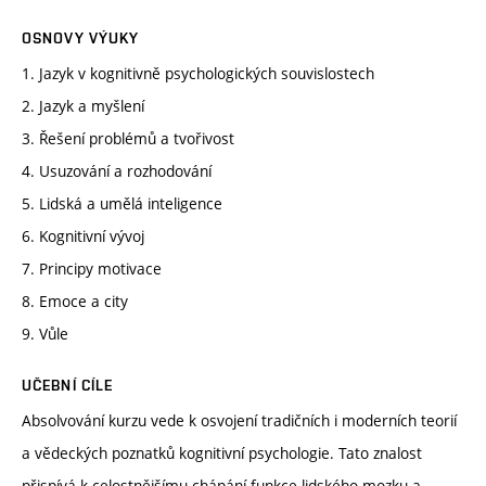
OSNOVY VÝUKY
1. Jazyk v kognitivně psychologických souvislostech
2. Jazyk a myšlení
3. Řešení problémů a tvořivost
4. Usuzování a rozhodování
5. Lidská a umělá inteligence
6. Kognitivní vývoj
7. Principy motivace
8. Emoce a city
9. Vůle
UČEBNÍ CÍLE
Absolvování kurzu vede k osvojení tradičních i moderních teorií
a vědeckých poznatků kognitivní psychologie. Tato znalost
přispívá k celostnějšímu chápání funkce lidského mozku a