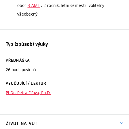
obor
B-AMT
, 2 ročník, letní semestr, volitelný
všeobecný
Typ (způsob) výuky
PŘEDNÁŠKA
26 hod., povinná
VYUČUJÍCÍ / LEKTOR
PhDr. Petra Fiľová, Ph.D.
ŽIVOT NA VUT