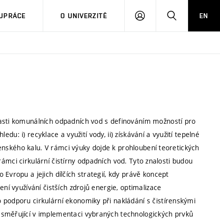
PŘIHLÁSIT
HLEDAT
UPRÁCE
O UNIVERZITĚ
EN
SE
lasti komunálních odpadních vod s definováním možností pro
ledu: i) recyklace a využití vody, ii) získávání a využití tepelné
írenského kalu. V rámci výuky dojde k prohloubení teoretických
v rámci cirkulární čistírny odpadních vod. Tyto znalosti budou
Evropu a jejich dílčích strategií, kdy právě koncept
ní využívání čistších zdrojů energie, optimalizace
 podporu cirkulární ekonomiky při nakládání s čistírenskými
 směřující v implementaci vybraných technologických prvků