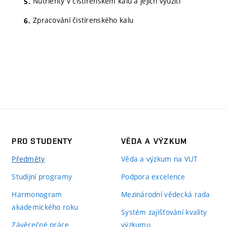
Nutrienty v čistírenském kalu a jejich využití
Zpracování čistírenského kalu
PRO STUDENTY
VĚDA A VÝZKUM
Předměty
Věda a výzkum na VUT
Studijní programy
Podpora excelence
Harmonogram
Mezinárodní vědecká rada
akademického roku
Systém zajišťování kvality
Závěrečné práce
výzkumu