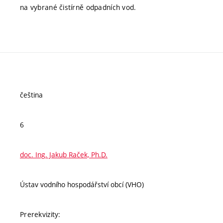
na vybrané čistírně odpadních vod.
čeština
6
doc. Ing. Jakub Raček, Ph.D.
Ústav vodního hospodářství obcí (VHO)
Prerekvizity: