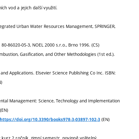
ch vod a jejich další využití.
ntegrated Urban Water Resources Management, SPRINGER,
 80-86020-05-3, NOEL 2000 s.r.o., Brno 1996. (CS)
bustion, Gasification, and Other Methodologies (1st ed.).
 Applications. Elsevier Science Publishing Co Inc. ISBN:
)
nmental Management: Science, Technology and Implementation
(EN)
(EN)
https://doi.org/10.3390/books978-3-03897-102-3
 kurz 2 ročník, zimní semestr, povinně volitelný