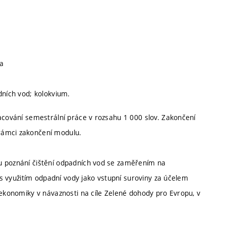
ra
dních vod; kolokvium.
racování semestrální práce v rozsahu 1 000 slov. Zakončení
rámci zakončení modulu.
u poznání čištění odpadních vod se zaměřením na
í s využitím odpadní vody jako vstupní suroviny za účelem
 ekonomiky v návaznosti na cíle Zelené dohody pro Evropu, v