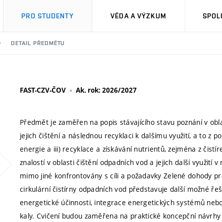
PRO STUDENTY
VĚDA A VÝZKUM
SPOL
DETAIL PŘEDMĚTU
FAST-CZV-ČOV
Ak. rok: 2026/2027
Předmět je zaměřen na popis stávajícího stavu poznání v ob
jejich čištění a následnou recyklaci k dalšímu využití, a to z poh
energie a iii) recyklace a získávání nutrientů, zejména z čist
znalostí v oblasti čištění odpadních vod a jejich další využití 
mimo jiné konfrontovány s cíli a požadavky Zelené dohody pro 
cirkulární čistírny odpadních vod představuje další možné řeše
energetické účinnosti, integrace energetických systémů nebo
kaly. Cvičení budou zaměřena na praktické koncepční návrhy