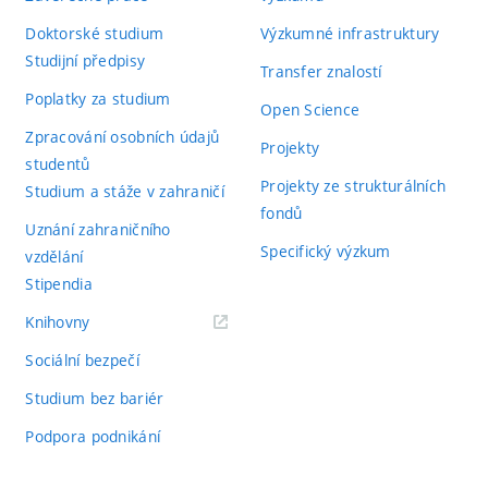
Doktorské studium
Výzkumné infrastruktury
Studijní předpisy
Transfer znalostí
Poplatky za studium
Open Science
Zpracování osobních údajů
Projekty
studentů
Projekty ze strukturálních
Studium a stáže v zahraničí
fondů
Uznání zahraničního
Specifický výzkum
vzdělání
Stipendia
(externí
Knihovny
odkaz)
Sociální bezpečí
Studium bez bariér
Podpora podnikání