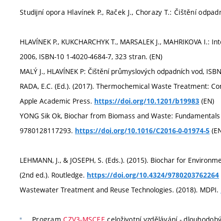
Studijní opora Hlavínek P., Raček J., Chorazy T.: Čištění odpadní
HLAVÍNEK P., KUKCHARCHYK T., MARSALEK J., MAHRIKOVA I.: I
2006, ISBN-10 1-4020-4684-7, 323 stran. (EN)
MALÝ J., HLAVÍNEK P: Čištění průmyslových odpadních vod, ISBN
RADA, E.C. (Ed.). (2017). Thermochemical Waste Treatment: Com
Apple Academic Press.
(EN)
https://doi.org/10.1201/b19983
YONG Sik Ok, Biochar from Biomass and Waste: Fundamentals and
9780128117293.
(EN
https://doi.org/10.1016/C2016-0-01974-5
LEHMANN, J., & JOSEPH, S. (Eds.). (2015). Biochar for Enviro
(2nd ed.). Routledge.
https://doi.org/10.4324/9780203762264
Wastewater Treatment and Reuse Technologies. (2018). MDPI.
Program
CZV3-MSCEE
celoživotní vzdělávání - dlouhodobý