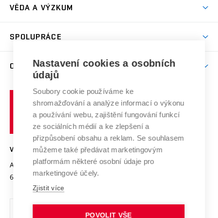
Dny otevřených dveří
VĚDA A VÝZKUM
Sport na VUT
(externí
Studijní programy
Poplatky za studium
Uznání zahraničního vzdělání
Knihovny
Aktivity pro juniory
Studentský život
odkaz)
Věda a výzkum na VUT
Harmonogram akademického roku
Zpracování osobních údajů studentů
Sociální bezpečí
SPOLUPRÁCE
Celoživotní vzdělávání
Brno
Podpora excelence
Závěrečné práce
Studium bez bariér
Zpracování osobních údajů uchazečů o studium
Firemní spolupráce
Mezinárodní vědecká rada
Nastavení cookies a osobních
O UNIVERZITĚ
Doktorské studium
Podpora podnikání
E-přihláška
údajů
Zahraniční spolupráce
Systém zajišťování kvality výzkumu
Profil univerzity
Spolupráce se školami
Soubory cookie používáme ke
Vysoké
Výzkumné infrastruktury
shromažďování a analýze informací o výkonu
Udržitelná univerzita
učení
Služby univerzity
Transfer znalostí
a používání webu, zajištění fungování funkcí
technické
Podnikavá univerzita / ContriBUTe
Mezinárodní dohody
ze sociálních médií a ke zlepšení a
Open Science
v
Bezpečná univerzita
přizpůsobení obsahu a reklam. Se souhlasem
Univerzitní sítě
Brně
Projekty
můžeme také předávat marketingovým
VYSOKÉ UČENÍ TECHNICKÉ V BRNĚ
Vyznamenání
platformám některé osobní údaje pro
Projekty ze strukturálních fondů
Antonínská 548/1
www.vut.cz
marketingové účely.
Organizační struktura
602 00 Brno
vut@vutbr.cz
Specifický výzkum
Zjistit více
Úřední deska
Ochrana osobních údajů
POVOLIT VŠE