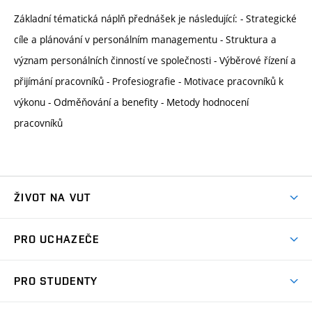
Základní tématická náplň přednášek je následující: - Strategické
cíle a plánování v personálním managementu - Struktura a
význam personálních činností ve společnosti - Výběrové řízení a
přijímání pracovníků - Profesiografie - Motivace pracovníků k
výkonu - Odměňování a benefity - Metody hodnocení
pracovníků
ŽIVOT NA VUT
Atmosféra VUT
PRO UCHAZEČE
Prostory školy
Proč na VUT
Koleje
PRO STUDENTY
Studijní programy
Stravování
Předměty
Studijní předpisy
Studium a stáže v zahraničí
Stipendia