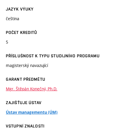
JAZYK VÝUKY
čeština
POČET KREDITŮ
5
PŘÍSLUŠNOST K TYPU STUDIJNÍHO PROGRAMU
magisterský navazující
GARANT PŘEDMĚTU
Mgr. Štěpán Konečný, Ph.D.
ZAJIŠŤUJE ÚSTAV
Ústav managementu (ÚM)
VSTUPNÍ ZNALOSTI