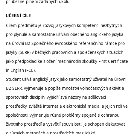
průběžné plnění zadaných úkolů.
UČEBNÍ CÍLE
Cílem předmětu je rozvoj jazykových kompetencí nezbytných
pro plynulé a samostatné užívání obecného anglického jazyka
na úrovni B2 Společného evropského referenčního rámce pro
jazyky (SERR) v běžných pracovních a společenských situacích
jako předpoklad ke složení mezinárodní zkoušky First Certificate
in English (FCE).
Student užívá anglický jazyk jako samostatný uživatel na úrovni
B2 SERR, vyjmenuje a popíše množství volnočasových aktivit a
sportovních disciplín, vyjádří své názory na sdělovací
prostředky, zvláště internet a elektronická média, a jejich roli ve
společnosti, vyjmenuje různé problémy spojené s ochranou
životního prostředí a vysvětlí souvislosti, je schopen diskutovat
o různých metodách a prostředcích mezilidské