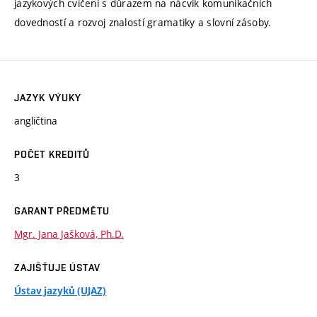
jazykových cvičení s důrazem na nácvik komunikačních
dovedností a rozvoj znalostí gramatiky a slovní zásoby.
JAZYK VÝUKY
angličtina
POČET KREDITŮ
3
GARANT PŘEDMĚTU
Mgr. Jana Jašková, Ph.D.
ZAJIŠŤUJE ÚSTAV
Ústav jazyků (UJAZ)