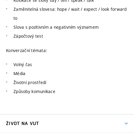
Kolokace se slovy say / tell / speak / talk
Zaměnitelná slovesa: hope / wait / expect / look forward
to
Slova s pozitivním a negativním významem
Zápočtový test
Konverzační témata:
Volný čas
Média
Životní prostředí
Způsoby komunikace
ŽIVOT NA VUT