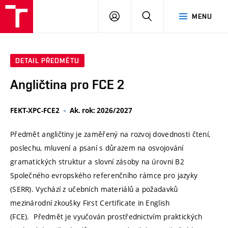
VUT
PŘIHLÁSIT
HLEDAT
MENU
SE
DETAIL PŘEDMĚTU
Angličtina pro FCE 2
FEKT-XPC-FCE2
Ak. rok: 2026/2027
Předmět angličtiny je zaměřený na rozvoj dovednosti čtení,
poslechu, mluvení a psaní s důrazem na osvojování
gramatických struktur a slovní zásoby na úrovni B2
Společného evropského referenčního rámce pro jazyky
(SERR). Vychází z učebních materiálů a požadavků
mezinárodní zkoušky First Certificate in English
(FCE). Předmět je vyučován prostřednictvím praktických