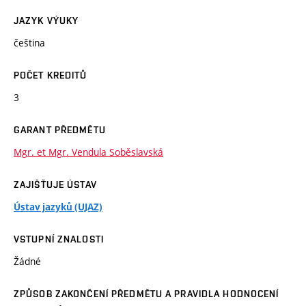
JAZYK VÝUKY
čeština
POČET KREDITŮ
3
GARANT PŘEDMĚTU
Mgr. et Mgr. Vendula Soběslavská
ZAJIŠŤUJE ÚSTAV
Ústav jazyků (UJAZ)
VSTUPNÍ ZNALOSTI
Žádné
ZPŮSOB ZAKONČENÍ PŘEDMĚTU A PRAVIDLA HODNOCENÍ