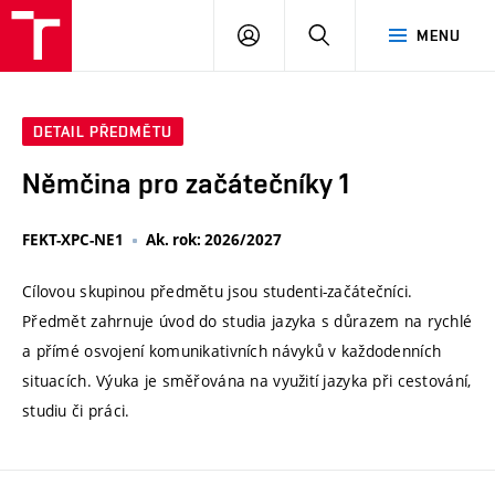
VUT
PŘIHLÁSIT
HLEDAT
MENU
SE
DETAIL PŘEDMĚTU
Němčina pro začátečníky 1
FEKT-XPC-NE1
Ak. rok: 2026/2027
Cílovou skupinou předmětu jsou studenti-začátečníci.
Předmět zahrnuje úvod do studia jazyka s důrazem na rychlé
a přímé osvojení komunikativních návyků v každodenních
situacích. Výuka je směřována na využití jazyka při cestování,
studiu či práci.