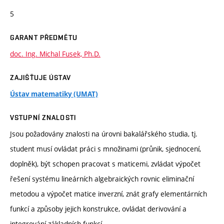
5
GARANT PŘEDMĚTU
doc. Ing. Michal Fusek, Ph.D.
ZAJIŠŤUJE ÚSTAV
Ústav matematiky (UMAT)
VSTUPNÍ ZNALOSTI
Jsou požadovány znalosti na úrovni bakalářského studia, tj.
student musí ovládat práci s množinami (průnik, sjednocení,
doplněk), být schopen pracovat s maticemi, zvládat výpočet
řešení systému lineárních algebraických rovnic eliminační
metodou a výpočet matice inverzní, znát grafy elementárních
funkcí a způsoby jejich konstrukce, ovládat derivování a
integrování základních funkcí.