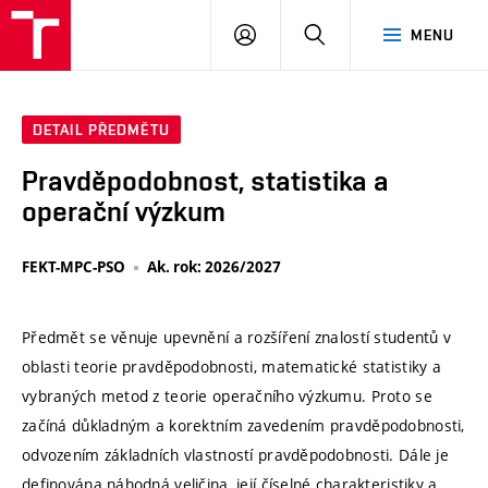
VUT
PŘIHLÁSIT
HLEDAT
MENU
SE
DETAIL PŘEDMĚTU
Pravděpodobnost, statistika a
operační výzkum
FEKT-MPC-PSO
Ak. rok: 2026/2027
Předmět se věnuje upevnění a rozšíření znalostí studentů v
oblasti teorie pravděpodobnosti, matematické statistiky a
vybraných metod z teorie operačního výzkumu. Proto se
začíná důkladným a korektním zavedením pravděpodobnosti,
odvozením základních vlastností pravděpodobnosti. Dále je
definována náhodná veličina, její číselné charakteristiky a