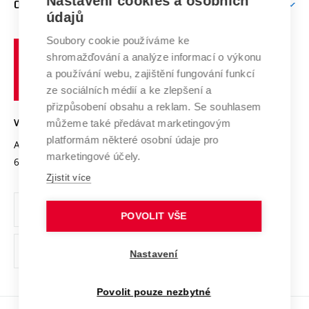
Nastavení cookies a osobních
O UNIVERZITĚ
Doktorské studium
Podpora podnikání
E-přihláška
údajů
Zahraniční spolupráce
Systém zajišťování kvality výzkumu
Profil univerzity
Spolupráce se školami
Soubory cookie používáme ke
Vysoké
Výzkumné infrastruktury
shromažďování a analýze informací o výkonu
Udržitelná univerzita
učení
Služby univerzity
Transfer znalostí
a používání webu, zajištění fungování funkcí
technické
Podnikavá univerzita / ContriBUTe
Mezinárodní dohody
ze sociálních médií a ke zlepšení a
Open Science
v
Bezpečná univerzita
přizpůsobení obsahu a reklam. Se souhlasem
Univerzitní sítě
Brně
Projekty
můžeme také předávat marketingovým
VYSOKÉ UČENÍ TECHNICKÉ V BRNĚ
Vyznamenání
platformám některé osobní údaje pro
Projekty ze strukturálních fondů
Antonínská 548/1
www.vut.cz
marketingové účely.
Organizační struktura
602 00 Brno
vut@vutbr.cz
Specifický výzkum
Zjistit více
Úřední deska
Ochrana osobních údajů
POVOLIT VŠE
(externí
Pracovní příležitosti
Nastavení
odkaz)
Podpora a rozvoj zaměstnanců a studujících
Povolit pouze nezbytné
Rovné příležitosti