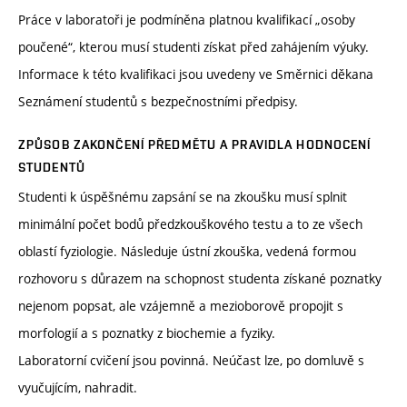
Práce v laboratoři je podmíněna platnou kvalifikací „osoby
poučené“, kterou musí studenti získat před zahájením výuky.
Informace k této kvalifikaci jsou uvedeny ve Směrnici děkana
Seznámení studentů s bezpečnostními předpisy.
ZPŮSOB ZAKONČENÍ PŘEDMĚTU A PRAVIDLA HODNOCENÍ
STUDENTŮ
Studenti k úspěšnému zapsání se na zkoušku musí splnit
minimální počet bodů předzkouškového testu a to ze všech
oblastí fyziologie. Následuje ústní zkouška, vedená formou
rozhovoru s důrazem na schopnost studenta získané poznatky
nejenom popsat, ale vzájemně a mezioborově propojit s
morfologií a s poznatky z biochemie a fyziky.
Laboratorní cvičení jsou povinná. Neúčast lze, po domluvě s
vyučujícím, nahradit.