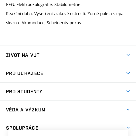
EEG. Elektrookulografie. Stabilometrie.
Reakční doba. Vyšetření zrakové ostrosti. Zorné pole a slepá
skvrna. Akomodace, Scheinerův pokus.
ŽIVOT NA VUT
Atmosféra VUT
PRO UCHAZEČE
Prostory školy
Proč na VUT
Koleje
PRO STUDENTY
Studijní programy
Stravování
Předměty
Studijní předpisy
Studium a stáže v zahraničí
Stipendia
Dny otevřených dveří
VĚDA A VÝZKUM
Sport na VUT
(externí
Studijní programy
Poplatky za studium
Uznání zahraničního vzdělání
Knihovny
Aktivity pro juniory
Studentský život
odkaz)
Věda a výzkum na VUT
Harmonogram akademického roku
Zpracování osobních údajů studentů
Sociální bezpečí
SPOLUPRÁCE
Celoživotní vzdělávání
Brno
Podpora excelence