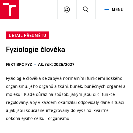
VUT
PŘIHLÁSIT
HLEDAT
MENU
SE
DETAIL PŘEDMĚTU
Fyziologie člověka
FEKT-BPC-FYZ
Ak. rok: 2026/2027
Fyziologie člověka se zabývá normálními funkcemi lidského
organismu, jeho orgánů a tkání, buněk, buněčných organel a
molekul. Klade důraz na způsob, jakým jsou dílčí funkce
regulovány, aby v každém okamžiku odpovídaly dané situaci
a jak jsou současně integrovány do vyššího, kvalitně
dokonalejšího celku - organismu.