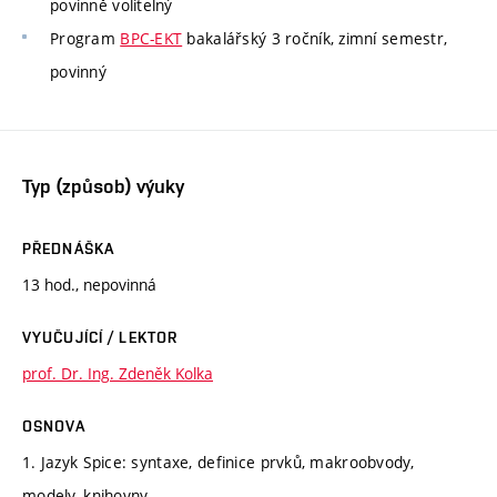
povinně volitelný
Program
BPC-EKT
bakalářský 3 ročník, zimní semestr,
povinný
Typ (způsob) výuky
PŘEDNÁŠKA
13 hod., nepovinná
VYUČUJÍCÍ / LEKTOR
prof. Dr. Ing. Zdeněk Kolka
OSNOVA
1. Jazyk Spice: syntaxe, definice prvků, makroobvody,
modely, knihovny.