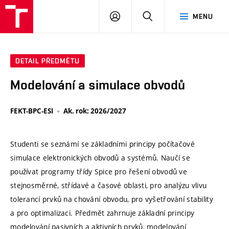
VUT
PŘIHLÁSIT
HLEDAT
MENU
SE
DETAIL PŘEDMĚTU
Modelování a simulace obvodů
FEKT-BPC-ESI
Ak. rok: 2026/2027
Studenti se seznámí se základními principy počítačové
simulace elektronických obvodů a systémů. Naučí se
používat programy třídy Spice pro řešení obvodů ve
stejnosměrné, střídavé a časové oblasti, pro analýzu vlivu
tolerancí prvků na chování obvodu, pro vyšetřování stability
a pro optimalizaci. Předmět zahrnuje základní principy
modelování pasivních a aktivních prvků, modelování