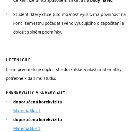
Celkem lze tímto způsobem získat až
.
3 body navíc
Student, který chce tuto možnost využít, má povinnost na
konci semestru požádat svého vyučujícího o započítání a
doložit splnění podmínky.
UČEBNÍ CÍLE
Cílem předmětu je doplnit středoškolské znalosti matematiky
potřebné k dalšímu studiu.
PREREKVIZITY A KOREKVIZITY
doporučená korekvizita
Matematika 1
doporučená korekvizita
Matematika 1