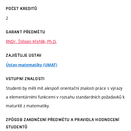
POČET KREDITŮ
2
GARANT PŘEDMĚTU
RNDr. Štěpán Křehlík, Ph.D.
ZAJIŠŤUJE ÚSTAV
Ústav matematiky (UMAT)
VSTUPNÍ ZNALOSTI
Studenti by měli mít alespoň orientační znalosti práce s výrazy
a elementárními funkcemi v rozsahu standardních požadavků k
maturitě z matematiky.
ZPŮSOB ZAKONČENÍ PŘEDMĚTU A PRAVIDLA HODNOCENÍ
STUDENTŮ