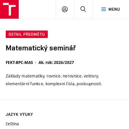
VUT
PŘIHLÁSIT
HLEDAT
MENU
SE
DETAIL PŘEDMĚTU
Matematický seminář
FEKT-BPC-MAS
Ak. rok: 2026/2027
Základy matematiky, rovnice, nerovnice, vektory,
elementární funkce, komplexní čísla, posloupnosti.
JAZYK VÝUKY
čeština