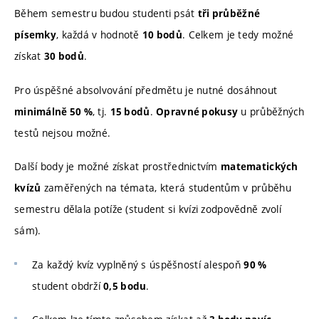
Během semestru budou studenti psát
tři průběžné
, každá v hodnotě
. Celkem je tedy možné
písemky
10 bodů
získat
.
30 bodů
Pro úspěšné absolvování předmětu je nutné dosáhnout
, tj.
.
u průběžných
minimálně 50 %
15 bodů
Opravné pokusy
testů nejsou možné.
Další body je možné získat prostřednictvím
matematických
zaměřených na témata, která studentům v průběhu
kvízů
semestru dělala potíže (student si kvízi zodpovědně zvolí
sám).
Za každý kvíz vyplněný s úspěšností alespoň
90 %
student obdrží
.
0,5 bodu