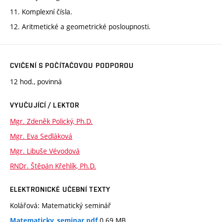
11. Komplexní čísla.
12. Aritmetické a geometrické posloupnosti.
CVIČENÍ S POČÍTAČOVOU PODPOROU
12 hod., povinná
VYUČUJÍCÍ / LEKTOR
Mgr. Zdeněk Polický, Ph.D.
Mgr. Eva Sedláková
Mgr. Libuše Vévodová
RNDr. Štěpán Křehlík, Ph.D.
ELEKTRONICKÉ UČEBNÍ TEXTY
Kolářová: Matematický seminář
0.69 MB
Matematicky_seminar.pdf