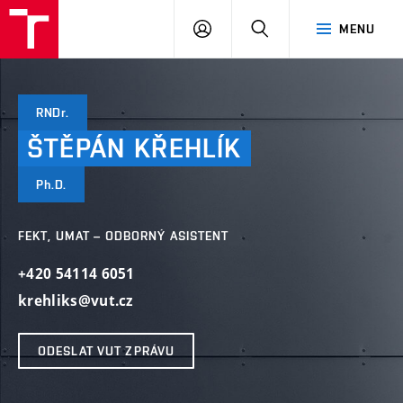
VUT
PŘIHLÁSIT
HLEDAT
MENU
SE
RNDr.
ŠTĚPÁN
KŘEHLÍK
Ph.D.
FEKT, UMAT – ODBORNÝ ASISTENT
+420 54114 6051
krehliks@vut.cz
ODESLAT VUT ZPRÁVU