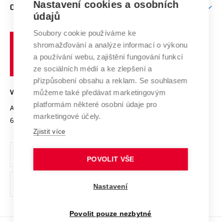
Mezinárodní vědecká rada
Nastavení cookies a osobních
O UNIVERZITĚ
Doktorské studium
Podpora podnikání
E-přihláška
údajů
Zahraniční spolupráce
Systém zajišťování kvality výzkumu
Profil univerzity
Spolupráce se školami
Soubory cookie používáme ke
Vysoké
Výzkumné infrastruktury
shromažďování a analýze informací o výkonu
Udržitelná univerzita
učení
Služby univerzity
Transfer znalostí
a používání webu, zajištění fungování funkcí
technické
Podnikavá univerzita / ContriBUTe
Mezinárodní dohody
ze sociálních médií a ke zlepšení a
Open Science
v
Bezpečná univerzita
přizpůsobení obsahu a reklam. Se souhlasem
Univerzitní sítě
Brně
Projekty
můžeme také předávat marketingovým
VYSOKÉ UČENÍ TECHNICKÉ V BRNĚ
Vyznamenání
platformám některé osobní údaje pro
Projekty ze strukturálních fondů
Antonínská 548/1
www.vut.cz
marketingové účely.
Organizační struktura
602 00 Brno
vut@vutbr.cz
Specifický výzkum
Zjistit více
Úřední deska
Ochrana osobních údajů
POVOLIT VŠE
(externí
Pracovní příležitosti
Nastavení
odkaz)
Podpora a rozvoj zaměstnanců a studujících
Povolit pouze nezbytné
Rovné příležitosti