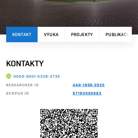
KONTAKT
VÝUKA
PROJEKTY
PUBLIKAČNÍ V
KONTAKTY
0000-0001-5328-3735
RESEARCHER ID
AAQ-1958-2020
SCOPUS ID
57193003993