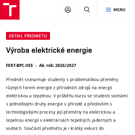
VUT
PŘIHLÁSIT
HLEDAT
MENU
SE
DETAIL PŘEDMĚTU
Výroba elektrické energie
FEKT-BPC-VEE
Ak. rok: 2026/2027
Předmět seznamuje studenty s problematikou přeměny
různých forem energie z přírodních zdrojů na energii
elektrickou a tepelnou. V průběhu kurzu se studenti seznámí
s jednotlivými druhy energie v přírodě a především s
technologickými procesy její přeměny na elektrickou a
tepelnou energii v elektrárnách tepelných, jaderných a
vodních. Součástí předmětu je i krátký exkurz do