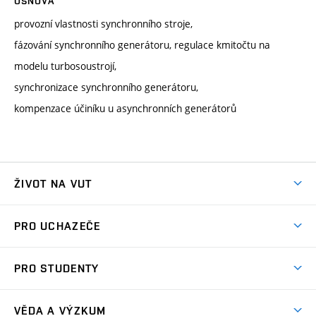
OSNOVA
provozní vlastnosti synchronního stroje,
fázování synchronního generátoru, regulace kmitočtu na
modelu turbosoustrojí,
synchronizace synchronního generátoru,
kompenzace účiníku u asynchronních generátorů
ŽIVOT NA VUT
Atmosféra VUT
PRO UCHAZEČE
Prostory školy
Proč na VUT
Koleje
PRO STUDENTY
Studijní programy
Stravování
Předměty
Studijní předpisy
Studium a stáže v zahraničí
Stipendia
Dny otevřených dveří
VĚDA A VÝZKUM
Sport na VUT