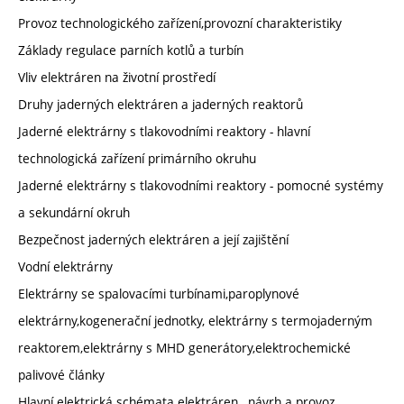
Provoz technologického zařízení,provozní charakteristiky
Základy regulace parních kotlů a turbín
Vliv elektráren na životní prostředí
Druhy jaderných elektráren a jaderných reaktorů
Jaderné elektrárny s tlakovodními reaktory - hlavní
technologická zařízení primárního okruhu
Jaderné elektrárny s tlakovodními reaktory - pomocné systémy
a sekundární okruh
Bezpečnost jaderných elektráren a její zajištění
Vodní elektrárny
Elektrárny se spalovacími turbínami,paroplynové
elektrárny,kogenerační jednotky, elektrárny s termojaderným
reaktorem,elektrárny s MHD generátory,elektrochemické
palivové články
Hlavní elektrická schémata elektráren , návrh a provoz,