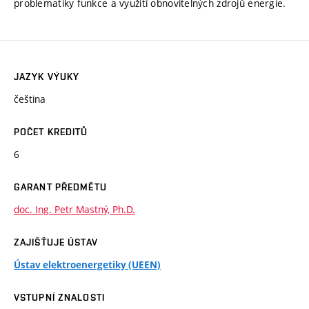
problematiky funkce a využití obnovitelných zdrojů energie.
JAZYK VÝUKY
čeština
POČET KREDITŮ
6
GARANT PŘEDMĚTU
doc. Ing. Petr Mastný, Ph.D.
ZAJIŠŤUJE ÚSTAV
Ústav elektroenergetiky (UEEN)
VSTUPNÍ ZNALOSTI