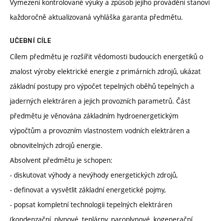
Vymezení kontrolované výuky a způsob jejího provádění stanoví
každoročně aktualizovaná vyhláška garanta předmětu.
UČEBNÍ CÍLE
Cílem předmětu je rozšířit vědomosti budoucích energetiků o
znalost výroby elektrické energie z primárních zdrojů, ukázat
základní postupy pro výpočet tepelných oběhů tepelných a
jaderných elektráren a jejich provozních parametrů. Část
předmětu je věnována základním hydroenergetickým
výpočtům a provozním vlastnostem vodních elektráren a
obnovitelných zdrojů energie.
Absolvent předmětu je schopen:
- diskutovat výhody a nevýhody energetických zdrojů,
- definovat a vysvětlit základní energetické pojmy,
- popsat kompletní technologii tepelných elektráren
(kondenzační, plynové, teplárny, paroplynové, kogenerační