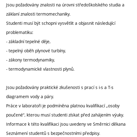
Jsou požadovány znalosti na úrovni středoškolského studia a
záklaní znalosti termomechaniky.
Studenti musí být schopni vysvětlit a objasnit následující
problematiku:
- základní tepelné děje,
- tepelný oběh plynové turbíny,
- zákony termodynamiky,
- termodynamické vlastnosti plynů.
Jsou požadovány praktické zkušenosti s prací s i-s a T-s
diagramem vody a páry.
Práce v laboratoři je podmíněna platnou kvalifikací „osoby
poučené“, kterou musí studenti získat před zahájením výuky.
Informace k této kvalifikaci jsou uvedeny ve Směrnici děkana
Seznámení studentů s bezpečnostními předpisy.