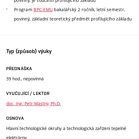
povinný, je součástí profilujícího základu
Program
BPC-EMU
bakalářský 2 ročník, letní semestr,
povinný, základní teoretický předmět profilujícího základu
Typ (způsob) výuky
PŘEDNÁŠKA
39 hod., nepovinná
VYUČUJÍCÍ / LEKTOR
doc. Ing. Petr Mastný, Ph.D.
OSNOVA
Hlavní technologické okruhy a technologická zařízení tepelné
elektrárny