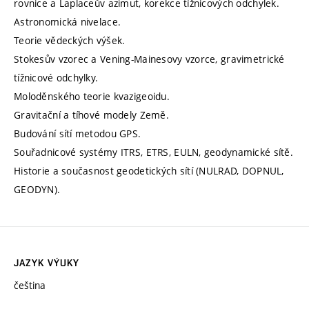
rovnice a Laplaceův azimut, korekce tížnicových odchylek.
Astronomická nivelace.
Teorie vědeckých výšek.
Stokesův vzorec a Vening-Mainesovy vzorce, gravimetrické
tížnicové odchylky.
Moloděnského teorie kvazigeoidu.
Gravitační a tíhové modely Země.
Budování sítí metodou GPS.
Souřadnicové systémy ITRS, ETRS, EULN, geodynamické sítě.
Historie a současnost geodetických sítí (NULRAD, DOPNUL,
GEODYN).
JAZYK VÝUKY
čeština