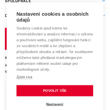
SPOLUPRÁCE
Celoživotní vzdělávání
Brno
Podpora excelence
Závěrečné práce
Studium bez bariér
Zpracování osobních údajů uchazečů o studium
Firemní spolupráce
Mezinárodní vědecká rada
Nastavení cookies a osobních
O UNIVERZITĚ
Doktorské studium
Podpora podnikání
E-přihláška
údajů
Zahraniční spolupráce
Systém zajišťování kvality výzkumu
Profil univerzity
Spolupráce se školami
Soubory cookie používáme ke
Vysoké
Výzkumné infrastruktury
shromažďování a analýze informací o výkonu
Udržitelná univerzita
učení
Služby univerzity
Transfer znalostí
a používání webu, zajištění fungování funkcí
technické
Podnikavá univerzita / ContriBUTe
Mezinárodní dohody
ze sociálních médií a ke zlepšení a
Open Science
v
Bezpečná univerzita
přizpůsobení obsahu a reklam. Se souhlasem
Univerzitní sítě
Brně
Projekty
můžeme také předávat marketingovým
VYSOKÉ UČENÍ TECHNICKÉ V BRNĚ
Vyznamenání
platformám některé osobní údaje pro
Projekty ze strukturálních fondů
Antonínská 548/1
www.vut.cz
marketingové účely.
Organizační struktura
602 00 Brno
vut@vutbr.cz
Specifický výzkum
Zjistit více
Úřední deska
Ochrana osobních údajů
POVOLIT VŠE
(externí
Pracovní příležitosti
Nastavení
odkaz)
Podpora a rozvoj zaměstnanců a studujících