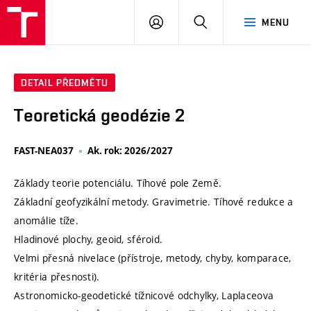
VUT
PŘIHLÁSIT
HLEDAT
MENU
SE
DETAIL PŘEDMĚTU
Teoretická geodézie 2
FAST-NEA037
Ak. rok: 2026/2027
Základy teorie potenciálu. Tíhové pole Země.
Základní geofyzikální metody. Gravimetrie. Tíhové redukce a
anomálie tíže.
Hladinové plochy, geoid, sféroid.
Velmi přesná nivelace (přístroje, metody, chyby, komparace,
kritéria přesnosti).
Astronomicko-geodetické tížnicové odchylky, Laplaceova