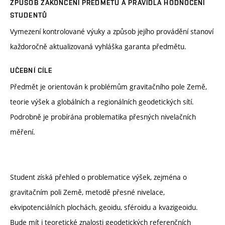
ZPŮSOB ZAKONČENÍ PŘEDMĚTU A PRAVIDLA HODNOCENÍ
STUDENTŮ
Vymezení kontrolované výuky a způsob jejího provádění stanoví
každoročně aktualizovaná vyhláška garanta předmětu.
UČEBNÍ CÍLE
Předmět je orientován k problémům gravitačního pole Země,
teorie výšek a globálních a regionálních geodetických sítí.
Podrobně je probírána problematika přesných nivelačních
měření.
Student získá přehled o problematice výšek, zejména o
gravitačním poli Země, metodě přesné nivelace,
ekvipotenciálních plochách, geoidu, sféroidu a kvazigeoidu.
Bude mít i teoretické znalosti geodetických referenčních