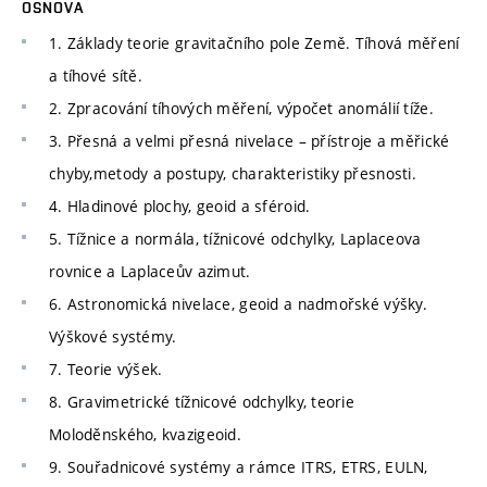
OSNOVA
1. Základy teorie gravitačního pole Země. Tíhová měření
a tíhové sítě.
2. Zpracování tíhových měření, výpočet anomálií tíže.
3. Přesná a velmi přesná nivelace – přístroje a měřické
chyby,metody a postupy, charakteristiky přesnosti.
4. Hladinové plochy, geoid a sféroid.
5. Tížnice a normála, tížnicové odchylky, Laplaceova
rovnice a Laplaceův azimut.
6. Astronomická nivelace, geoid a nadmořské výšky.
Výškové systémy.
7. Teorie výšek.
8. Gravimetrické tížnicové odchylky, teorie
Moloděnského, kvazigeoid.
9. Souřadnicové systémy a rámce ITRS, ETRS, EULN,