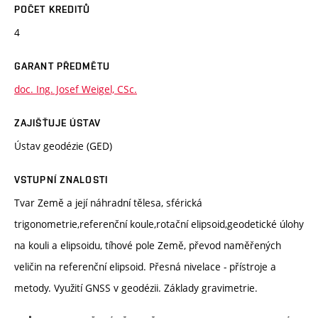
POČET KREDITŮ
4
GARANT PŘEDMĚTU
doc. Ing. Josef Weigel, CSc.
ZAJIŠŤUJE ÚSTAV
Ústav geodézie (GED)
VSTUPNÍ ZNALOSTI
Tvar Země a její náhradní tělesa, sférická
trigonometrie,referenční koule,rotační elipsoid,geodetické úlohy
na kouli a elipsoidu, tíhové pole Země, převod naměřených
veličin na referenční elipsoid. Přesná nivelace - přístroje a
metody. Využití GNSS v geodézii. Základy gravimetrie.