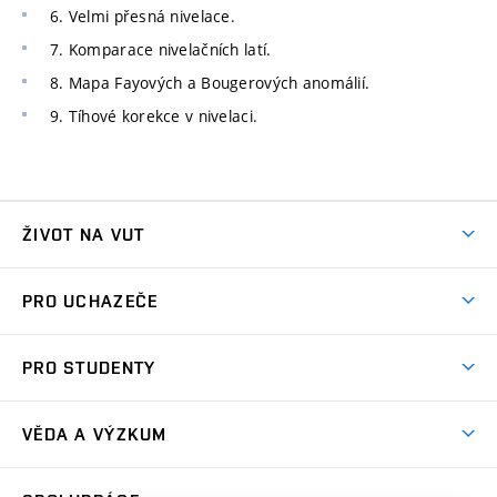
6. Velmi přesná nivelace.
7. Komparace nivelačních latí.
8. Mapa Fayových a Bougerových anomálií.
9. Tíhové korekce v nivelaci.
ŽIVOT NA VUT
Atmosféra VUT
PRO UCHAZEČE
Prostory školy
Proč na VUT
Koleje
PRO STUDENTY
Studijní programy
Stravování
Předměty
Studijní předpisy
Studium a stáže v zahraničí
Stipendia
Dny otevřených dveří
VĚDA A VÝZKUM
Sport na VUT
(externí
Studijní programy
Poplatky za studium
Uznání zahraničního vzdělání
Knihovny
Aktivity pro juniory
Studentský život
odkaz)
Věda a výzkum na VUT
Harmonogram akademického roku
Zpracování osobních údajů studentů
Sociální bezpečí