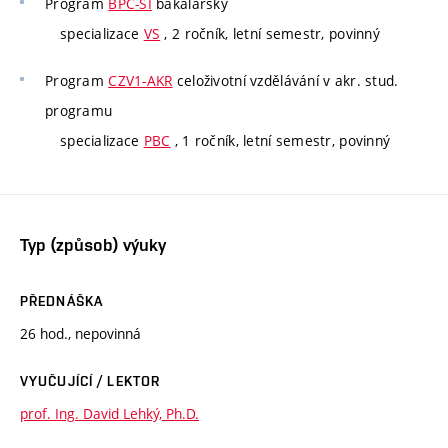
Program
BPC-SI
bakalářský
specializace
VS
, 2 ročník, letní semestr, povinný
Program
CZV1-AKR
celoživotní vzdělávání v akr. stud.
programu
specializace
PBC
, 1 ročník, letní semestr, povinný
Typ (způsob) výuky
PŘEDNÁŠKA
26 hod., nepovinná
VYUČUJÍCÍ / LEKTOR
prof. Ing. David Lehký, Ph.D.