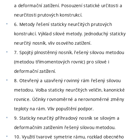
a deformační zatížení. Posouzení statické určitosti a
neurčitosti prutových konstrukcí.
6. Metody řešení staticky neurčitých prutových
konstrukcí. Výklad silové metody. Jednoduchý staticky
neurčitý nosník, vliv osového zatížení.
7. Spojitý plnostěnný nosník, řešený silovou metodou
(metodou třímomentových rovnic) pro silové i
deformační zatížení.
8. Otevřený a uzavřený rovinný rám řešený silovou
metodou. Volba staticky neurčitých veličin, kanonické
rovnice. Účinky rovnoměrné a nerovnoměrné změny
teploty na rám. Vliv popuštění podpor.
9. Staticky neurčitý příhradový nosník se silovým a
deformačním zatížením řešený silovou metodou.
10. Využití tvarové symetrie rámu, rozklad obecného