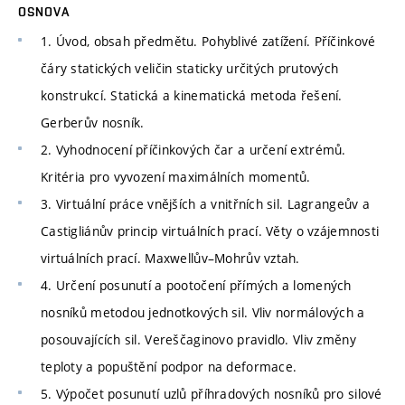
OSNOVA
1. Úvod, obsah předmětu. Pohyblivé zatížení. Příčinkové
čáry statických veličin staticky určitých prutových
konstrukcí. Statická a kinematická metoda řešení.
Gerberův nosník.
2. Vyhodnocení příčinkových čar a určení extrémů.
Kritéria pro vyvození maximálních momentů.
3. Virtuální práce vnějších a vnitřních sil. Lagrangeův a
Castigliánův princip virtuálních prací. Věty o vzájemnosti
virtuálních prací. Maxwellův–Mohrův vztah.
4. Určení posunutí a pootočení přímých a lomených
nosníků metodou jednotkových sil. Vliv normálových a
posouvajících sil. Vereščaginovo pravidlo. Vliv změny
teploty a popuštění podpor na deformace.
5. Výpočet posunutí uzlů příhradových nosníků pro silové