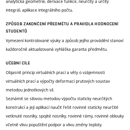
analytická geometrie, derivace funkce, neurčitý a určitý
integrál, aplikace integrálního počtu.
ZPŮSOB ZAKONČENÍ PŘEDMĚTU A PRAVIDLA HODNOCENÍ
STUDENTŮ
Vymezení kontrolované výuky a způsob jejího provádění stanoví
každoročně aktualizovaná vyhláška garanta předmětu.
UČEBNÍ CÍLE
Objasnit princip virtuálních prací a věty o vzájemnosti
virtuálních prací a výpočty deformací prutových soustav
metodou jednotkových sil.
Seznámit se silovou metodou výpočtu staticky neurčitých
konstrukcí a její aplikací naučit řešit rovinné staticky neurčité
vetknuté nosníky, spojité nosníky, rovinné rámy, rovinné oblouky
včetně vlivu popuštění podpor a vlivu změny teploty.