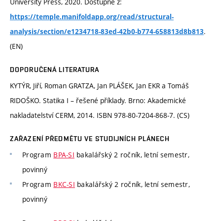
University Press, 2020. Dostupné z:
https://temple.manifoldapp.org/read/structural-
.
analysis/section/e1234718-83ed-42b0-b774-658813d8b813
(EN)
DOPORUČENÁ LITERATURA
KYTÝR, Jiří, Roman GRATZA, Jan PLÁŠEK, Jan EKR a Tomáš
RIDOŠKO. Statika I – řešené příklady. Brno: Akademické
nakladatelství CERM, 2014. ISBN 978-80-7204-868-7. (CS)
ZAŘAZENÍ PŘEDMĚTU VE STUDIJNÍCH PLÁNECH
Program
BPA-SI
bakalářský 2 ročník, letní semestr,
povinný
Program
BKC-SI
bakalářský 2 ročník, letní semestr,
povinný