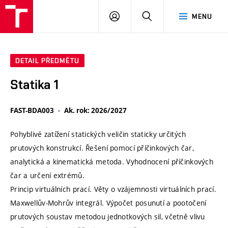
VUT
PŘIHLÁSIT
HLEDAT
MENU
SE
DETAIL PŘEDMĚTU
Statika 1
FAST-BDA003
Ak. rok: 2026/2027
Pohyblivé zatížení statických veličin staticky určitých
prutových konstrukcí. Řešení pomocí příčinkových čar,
analytická a kinematická metoda. Vyhodnocení příčinkových
čar a určení extrémů.
Princip virtuálních prací. Věty o vzájemnosti virtuálních prací.
Maxwellův-Mohrův integrál. Výpočet posunutí a pootočení
prutových soustav metodou jednotkových sil, včetně vlivu