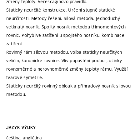
změny teploty. Vereščaginovo pravidlo.
Staticky neurčité konstrukce. Určení stupně statické
neurčitosti. Metody řešení. Silová metoda. Jednoduchý
vetknutý nosník. Spojitý nosník metodou třímomentových
rovnic. Pohyblivé zatížení u spojitého nosníku, kombinace
zatížení.
Rovinný rám silovou metodou, volba staticky neurčitých
veličin, kanonické rovnice. Vliv popuštění podpor, účinky
rovnoměrné a nerovnoměrné změny teploty rámu. Využití
tvarové symetrie.
Staticky neurčitý rovinný oblouk a příhradový nosník silovou
metodou.
JAZYK VÝUKY
čeština, angličtina