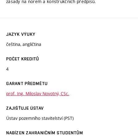
zásady na norem a konstrukčních předpisů.
JAZYK VÝUKY
čeština, angličtina
POČET KREDITŮ
4
GARANT PŘEDMĚTU
prof. Ing. Miloslav Novotný, CSc.
ZAJIŠŤUJE ÚSTAV
Ústav pozemního stavitelství (PST)
NABÍZEN ZAHRANIČNÍM STUDENTŮM