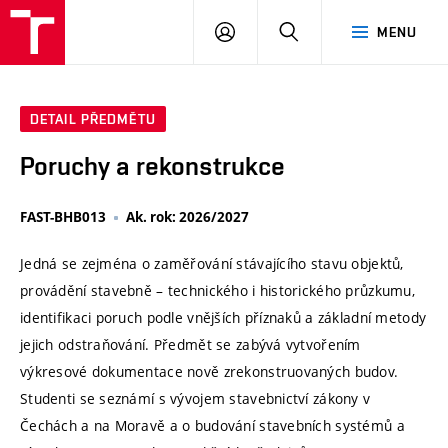
VUT
PŘIHLÁSIT
HLEDAT
MENU
SE
DETAIL PŘEDMĚTU
Poruchy a rekonstrukce
FAST-BHB013
Ak. rok: 2026/2027
Jedná se zejména o zaměřování stávajícího stavu objektů,
provádění stavebně – technického i historického průzkumu,
identifikaci poruch podle vnějších příznaků a základní metody
jejich odstraňování. Předmět se zabývá vytvořením
výkresové dokumentace nově zrekonstruovaných budov.
Studenti se seznámí s vývojem stavebnictví zákony v
Čechách a na Moravě a o budování stavebních systémů a