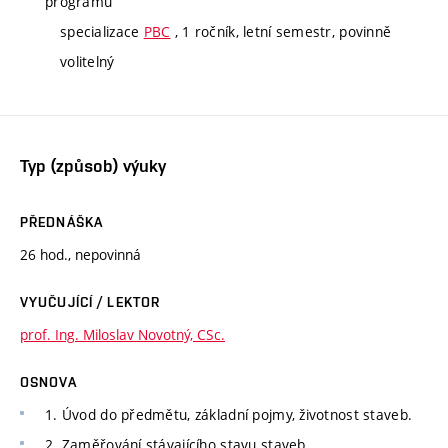
programu
specializace
PBC
, 1 ročník, letní semestr, povinně
volitelný
Typ (způsob) výuky
PŘEDNÁŠKA
26 hod., nepovinná
VYUČUJÍCÍ / LEKTOR
prof. Ing. Miloslav Novotný, CSc.
OSNOVA
1. Úvod do předmětu, základní pojmy, životnost staveb.
2. Zaměřování stávajícího stavu staveb.