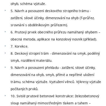
ohyb, schéma výztuže.
5. Návrh a posouzení deskového stropního trámu -
zatížení, silové účinky, dimenzování na ohyb (T-průřez,
srovnání s obdélníkovým průřezem).
6. Prutový prvek obecného průřezu namáhaný ohybem –
obecná metoda, aplikace na konzolový nosník (příklad).
7. Korekce.
8. Deskový stropní trám - dimenzování na smyk, podélný
smyk, rozdělení materiálu.
9. Návrh a posouzení překladu - zatížení, silové účinky,
dimenzování na ohyb, smyk, přímé a nepřímé uložení
trámu, schéma výztuže. Vyztužení věnců. Výkresy výztuže
počítaných prvků.
10. Svislé prutové betonové konstrukce: železobetonový
sloup namáhaný mimostředným tlakem a tahem –