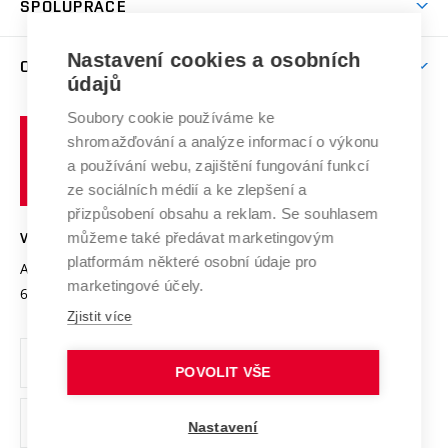
SPOLUPRÁCE
Celoživotní vzdělávání
Brno
Podpora excelence
Závěrečné práce
Studium bez bariér
Zpracování osobních údajů uchazečů o studium
Firemní spolupráce
Mezinárodní vědecká rada
Nastavení cookies a osobních
O UNIVERZITĚ
Doktorské studium
Podpora podnikání
E-přihláška
údajů
Zahraniční spolupráce
Systém zajišťování kvality výzkumu
Profil univerzity
Spolupráce se školami
Soubory cookie používáme ke
Vysoké
Výzkumné infrastruktury
shromažďování a analýze informací o výkonu
Udržitelná univerzita
učení
Služby univerzity
Transfer znalostí
a používání webu, zajištění fungování funkcí
technické
Podnikavá univerzita / ContriBUTe
Mezinárodní dohody
ze sociálních médií a ke zlepšení a
Open Science
v
Bezpečná univerzita
přizpůsobení obsahu a reklam. Se souhlasem
Univerzitní sítě
Brně
Projekty
můžeme také předávat marketingovým
VYSOKÉ UČENÍ TECHNICKÉ V BRNĚ
Vyznamenání
platformám některé osobní údaje pro
Projekty ze strukturálních fondů
Antonínská 548/1
www.vut.cz
marketingové účely.
Organizační struktura
602 00 Brno
vut@vutbr.cz
Specifický výzkum
Zjistit více
Úřední deska
Ochrana osobních údajů
POVOLIT VŠE
(externí
Pracovní příležitosti
Nastavení
odkaz)