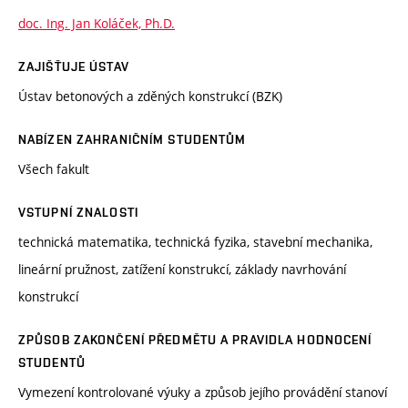
doc. Ing. Jan Koláček, Ph.D.
ZAJIŠŤUJE ÚSTAV
Ústav betonových a zděných konstrukcí (BZK)
NABÍZEN ZAHRANIČNÍM STUDENTŮM
Všech fakult
VSTUPNÍ ZNALOSTI
technická matematika, technická fyzika, stavební mechanika,
lineární pružnost, zatížení konstrukcí, základy navrhování
konstrukcí
ZPŮSOB ZAKONČENÍ PŘEDMĚTU A PRAVIDLA HODNOCENÍ
STUDENTŮ
Vymezení kontrolované výuky a způsob jejího provádění stanoví