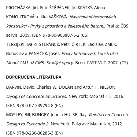
PROCHÁZKA, Jiří, Petr ŠTĚPÁNEK, Jiří KRÁTKÝ, Alena
KOHOUTKOVÁ a Jitka VAŠKOVÁ.
Navrhování betonových
konstrukcí - Prvky z prostého a železového betonu
. Praha: ČBS
servis, 2009. ISBN 978-80-903807-5-2 (CS)
TERZIJSKI, Ivailo, ŠTĚPÁNEK, Petr, ČÍRTEK, Ladislav, ZMEK,
Bohuslav a PANÁČEK, Josef.
Prvky betonových konstrukcí.
Modul CM1 až CM5. Studijní opory
. Brno: FAST VUT, 2007. (CS)
DOPORUČENÁ LITERATURA
DARVIN, David, Charles W. DOLAN and Artur H. NILSON.
Design of Concrete Structures
. New York: McGraf-Hill, 2016.
ISBN 978-0-07-339794-8 (EN)
MOSLEY, Bill, BUNGEY, John a HULSE, Ray.
Reinforced Concrete
Design to Eurocode 2
. New York: Palgrave Macmillan, 2012.
ISBN 978-0-230-30285-3 (EN)