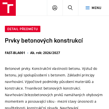
VUT
PŘIHLÁSIT
HLEDAT
MENU
SE
DETAIL PŘEDMĚTU
Prvky betonových konstrukcí
FAST-BLA001
Ak. rok: 2026/2027
Betonové prvky. Konstrukční vlastnosti betonu. Výztuž do
betonu, její spolupůsobení s betonem. Základní principy
navrhování. Výpočtové podmínky působení materiálů a
konstrukce. Trvanlivost betonových konstrukcí.
Navrhování železobetonových prvků namáhaných ohybovým
momentem a posouvající silou - mezní stavy únosnosti a
použitelnosti, konstrukční zásady. Navrhování