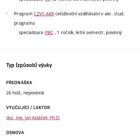
Program
CZV1-AKR
celoživotní vzdělávání v akr. stud.
programu
specializace
PBC
, 1 ročník, letní semestr, povinný
Typ (způsob) výuky
PŘEDNÁŠKA
26 hod., nepovinná
VYUČUJÍCÍ / LEKTOR
doc. Ing. Jan Koláček, Ph.D.
OSNOVA