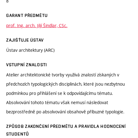
8
GARANT PŘEDMĚTU
prof. Ing. arch. Jiljí Šindlar, CSc.
ZAJIŠŤUJE ÚSTAV
Ústav architektury (ARC)
VSTUPNÍ ZNALOSTI
Atelier architektonické tvorby využívá znalostí získaných v
předchozích typologických disciplinách, které jsou nezbytnou
podmínkou pro přihlášení se k odpovídajícímu tématu.
Absolvování tohoto tématu však nemusí následovat
bezprostředně po absolvování obsahově příbuzné typologie.
ZPŮSOB ZAKONČENÍ PŘEDMĚTU A PRAVIDLA HODNOCENÍ
STUDENTŮ