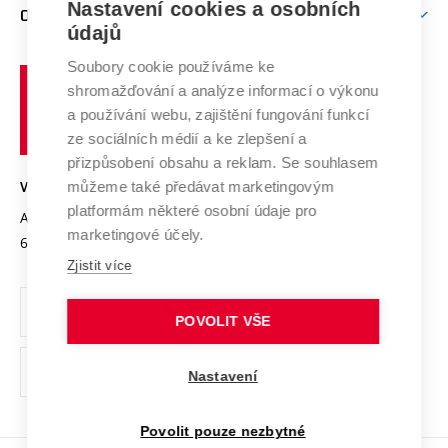
Mezinárodní vědecká rada
Nastavení cookies a osobních
O UNIVERZITĚ
Doktorské studium
Podpora podnikání
E-přihláška
údajů
Zahraniční spolupráce
Systém zajišťování kvality výzkumu
Profil univerzity
Spolupráce se školami
Soubory cookie používáme ke
Vysoké
Výzkumné infrastruktury
shromažďování a analýze informací o výkonu
Udržitelná univerzita
učení
Služby univerzity
Transfer znalostí
a používání webu, zajištění fungování funkcí
technické
Podnikavá univerzita / ContriBUTe
Mezinárodní dohody
ze sociálních médií a ke zlepšení a
Open Science
v
Bezpečná univerzita
přizpůsobení obsahu a reklam. Se souhlasem
Univerzitní sítě
Brně
Projekty
můžeme také předávat marketingovým
VYSOKÉ UČENÍ TECHNICKÉ V BRNĚ
Vyznamenání
platformám některé osobní údaje pro
Projekty ze strukturálních fondů
Antonínská 548/1
www.vut.cz
marketingové účely.
Organizační struktura
602 00 Brno
vut@vutbr.cz
Specifický výzkum
Zjistit více
Úřední deska
Ochrana osobních údajů
POVOLIT VŠE
(externí
Pracovní příležitosti
Nastavení
odkaz)
Podpora a rozvoj zaměstnanců a studujících
Povolit pouze nezbytné
Rovné příležitosti