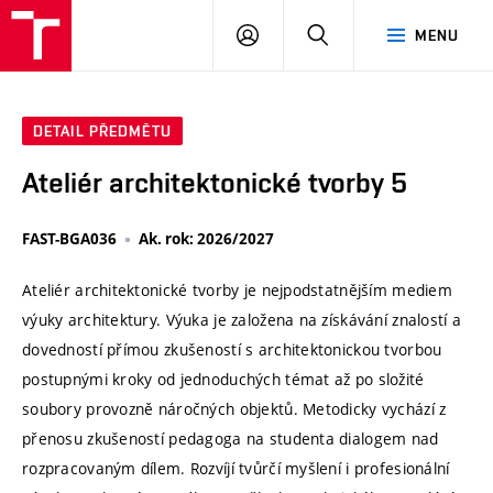
VUT
PŘIHLÁSIT
HLEDAT
MENU
SE
DETAIL PŘEDMĚTU
Ateliér architektonické tvorby 5
FAST-BGA036
Ak. rok: 2026/2027
Ateliér architektonické tvorby je nejpodstatnějším mediem
výuky architektury. Výuka je založena na získávání znalostí a
dovedností přímou zkušeností s architektonickou tvorbou
postupnými kroky od jednoduchých témat až po složité
soubory provozně náročných objektů. Metodicky vychází z
přenosu zkušeností pedagoga na studenta dialogem nad
rozpracovaným dílem. Rozvíjí tvůrčí myšlení i profesionální