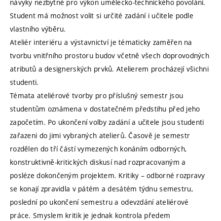
návyky nezbytné pro výkon umělecko-technického povolání.
Student má možnost volit si určité zadání i učitele podle
vlastního výběru.
Ateliér interiéru a výstavnictví je tématicky zaměřen na
tvorbu vnitřního prostoru budov včetně všech doprovodných
atributů a designerských prvků. Atelierem procházejí všichni
studenti.
Témata ateliérové tvorby pro příslušný semestr jsou
studentům oznámena v dostatečném předstihu před jeho
započetím. Po ukončení volby zadání a učitele jsou studenti
zařazeni do jimi vybraných atelierů. Časově je semestr
rozdělen do tří částí vymezených konáním odborných,
konstruktivně-kritických diskusí nad rozpracovaným a
posléze dokončeným projektem. Kritiky – odborné rozpravy
se konají zpravidla v pátém a desátém týdnu semestru,
poslední po ukončení semestru a odevzdání ateliérové
práce. Smyslem kritik je jednak kontrola předem