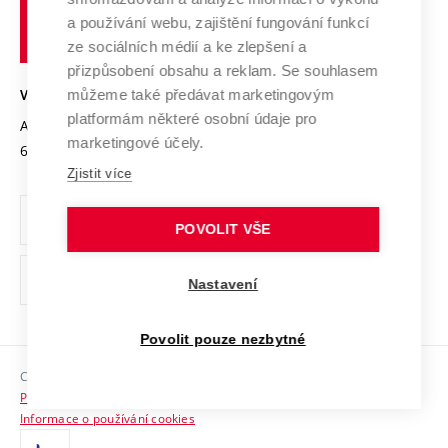
Udržitelná univerzita
učení
Služby univerzity
Transfer znalostí
a používání webu, zajištění fungování funkcí
technické
Podnikavá univerzita / ContriBUTe
Mezinárodní dohody
ze sociálních médií a ke zlepšení a
Open Science
v
Bezpečná univerzita
přizpůsobení obsahu a reklam. Se souhlasem
Univerzitní sítě
Brně
Projekty
můžeme také předávat marketingovým
VYSOKÉ UČENÍ TECHNICKÉ V BRNĚ
Vyznamenání
platformám některé osobní údaje pro
Projekty ze strukturálních fondů
Antonínská 548/1
www.vut.cz
marketingové účely.
Organizační struktura
602 00 Brno
vut@vutbr.cz
Specifický výzkum
Zjistit více
Úřední deska
Ochrana osobních údajů
POVOLIT VŠE
(externí
Pracovní příležitosti
Nastavení
odkaz)
Podpora a rozvoj zaměstnanců a studujících
Povolit pouze nezbytné
Rovné příležitosti
Copyright © 2026 VUT
Sociální bezpečí
Prohlášení o přístupnosti
HR Award
Informace o používání cookies