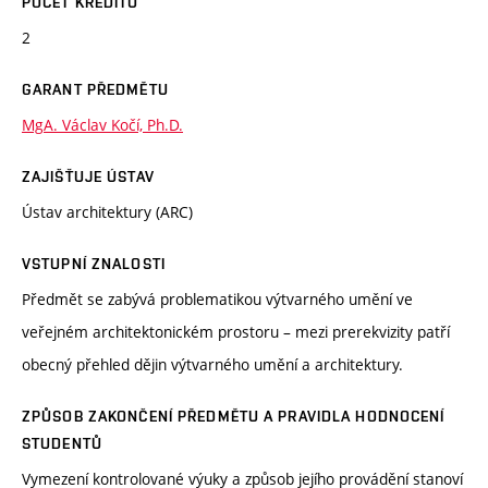
POČET KREDITŮ
2
GARANT PŘEDMĚTU
MgA. Václav Kočí, Ph.D.
ZAJIŠŤUJE ÚSTAV
Ústav architektury (ARC)
VSTUPNÍ ZNALOSTI
Předmět se zabývá problematikou výtvarného umění ve
veřejném architektonickém prostoru – mezi prerekvizity patří
obecný přehled dějin výtvarného umění a architektury.
ZPŮSOB ZAKONČENÍ PŘEDMĚTU A PRAVIDLA HODNOCENÍ
STUDENTŮ
Vymezení kontrolované výuky a způsob jejího provádění stanoví