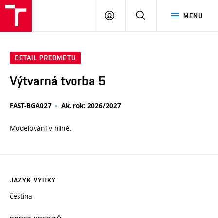
VUT
PŘIHLÁSIT
HLEDAT
MENU
SE
DETAIL PŘEDMĚTU
Výtvarná tvorba 5
FAST-BGA027
Ak. rok: 2026/2027
Modelování v hlíně.
JAZYK VÝUKY
čeština