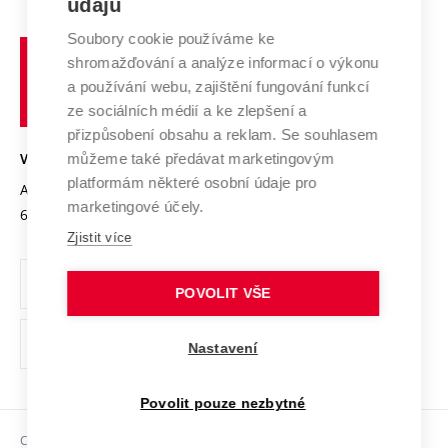
údajů
Zahraniční spolupráce
Systém zajišťování kvality výzkumu
Profil univerzity
Spolupráce se školami
Soubory cookie používáme ke
Vysoké
Výzkumné infrastruktury
shromažďování a analýze informací o výkonu
Udržitelná univerzita
učení
Služby univerzity
Transfer znalostí
a používání webu, zajištění fungování funkcí
technické
Podnikavá univerzita / ContriBUTe
Mezinárodní dohody
ze sociálních médií a ke zlepšení a
Open Science
v
Bezpečná univerzita
přizpůsobení obsahu a reklam. Se souhlasem
Univerzitní sítě
Brně
Projekty
můžeme také předávat marketingovým
VYSOKÉ UČENÍ TECHNICKÉ V BRNĚ
Vyznamenání
platformám některé osobní údaje pro
Projekty ze strukturálních fondů
Antonínská 548/1
www.vut.cz
marketingové účely.
Organizační struktura
602 00 Brno
vut@vutbr.cz
Specifický výzkum
Zjistit více
Úřední deska
Ochrana osobních údajů
POVOLIT VŠE
(externí
Pracovní příležitosti
Nastavení
odkaz)
Podpora a rozvoj zaměstnanců a studujících
Povolit pouze nezbytné
Rovné příležitosti
Copyright © 2026 VUT
Sociální bezpečí