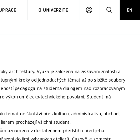
PŘIHLÁSIT
HLEDAT
UPRÁCE
O UNIVERZITĚ
EN
SE
ky architektury. Výuka je založena na získávání znalostí a
stupnými kroky od jednoduchých témat až po složité soubory
ušeností pedagoga na studenta dialogem nad rozpracovaným
é pro výkon umělecko-technického povolání. Student má
lu témat od školství přes kulturu, administrativu, obchod,
elierem procházejí všichni studenti.
ntům oznámena v dostatečném předstihu před jeho
zařazeni do jimi vybraných atelierů. Časově je semestr