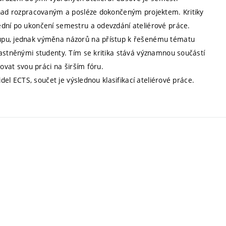
í nad rozpracovaným a posléze dokončeným projektem. Kritiky
ední po ukončení semestru a odevzdání ateliérové práce.
upu, jednak výměna názorů na přístup k řešenému tématu
častněnými studenty. Tím se kritika stává významnou součástí
jovat svou práci na širším fóru.
idel ECTS, součet je výslednou klasifikací ateliérové práce.