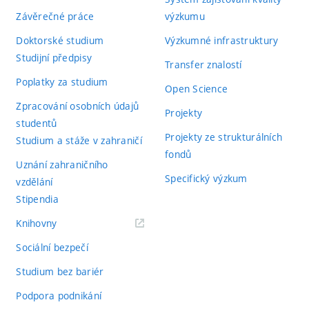
Závěrečné práce
výzkumu
Doktorské studium
Výzkumné infrastruktury
Studijní předpisy
Transfer znalostí
Poplatky za studium
Open Science
Zpracování osobních údajů
Projekty
studentů
Projekty ze strukturálních
Studium a stáže v zahraničí
fondů
Uznání zahraničního
Specifický výzkum
vzdělání
Stipendia
(externí
Knihovny
odkaz)
Sociální bezpečí
Studium bez bariér
Podpora podnikání