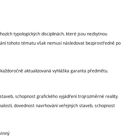
chozích typologických disciplinách, které jsou nezbytnou
vání tohoto tématu však nemusí následovat bezprostředně po
í každoročně aktualizovaná vyhláška garanta předmětu.
staveb, schopnost grafického vyjádření trojrozměrné reality.
znalostí, dovednost navrhování veřejných staveb, schopnost
vinný