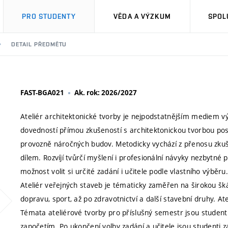
PRO STUDENTY
VĚDA A VÝZKUM
SPOL
DETAIL PŘEDMĚTU
FAST-BGA021
Ak. rok: 2026/2027
Ateliér architektonické tvorby je nejpodstatnějším mediem výu
dovedností přímou zkušeností s architektonickou tvorbou po
provozně náročných budov. Metodicky vychází z přenosu zk
dílem. Rozvíjí tvůrčí myšlení i profesionální návyky nezbytn
možnost volit si určité zadání i učitele podle vlastního výběru.
Ateliér veřejných staveb je tématicky zaměřen na širokou šká
dopravu, sport, až po zdravotnictví a další stavební druhy. At
Témata ateliérové tvorby pro příslušný semestr jsou stude
započetím. Po ukončení volby zadání a učitele jsou studenti 