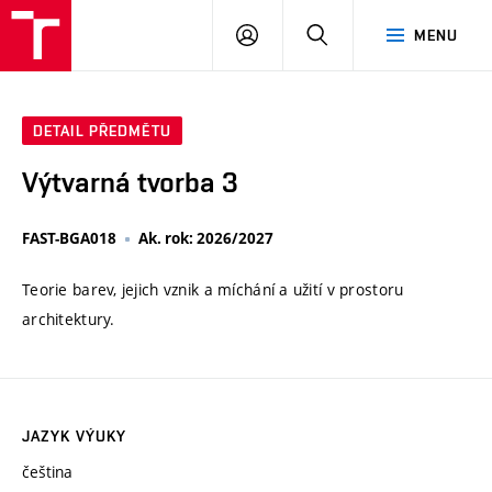
VUT
PŘIHLÁSIT
HLEDAT
MENU
SE
DETAIL PŘEDMĚTU
Výtvarná tvorba 3
FAST-BGA018
Ak. rok: 2026/2027
Teorie barev, jejich vznik a míchání a užití v prostoru
architektury.
JAZYK VÝUKY
čeština