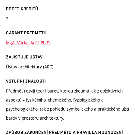
POČET KREDITŮ
2
GARANT PŘEDMĚTU
MgA. Václav Kočí, Ph.D.
ZAJIŠŤUJE ÚSTAV
Ústav architektury (ARC)
VSTUPNÍ ZNALOSTI
Předmět rozvíjí teorii barev, kterou zkoumá jak z objektivních
aspektů – fyzikálního, chemického, fyziologického a
psychologického, tak z pohledu symbolického a praktického užití
barev v prostoru architektury.
ZPŮSOB ZAKONČENÍ PŘEDMĚTU A PRAVIDLA HODNOCENÍ