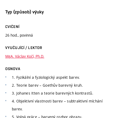
Typ (způsob) výuky
CVIČENÍ
26 hod., povinná
VYUČUJÍCÍ / LEKTOR
MgA. Václav Kočí, Ph.D.
OSNOVA
1. Fyzikální a fyziologický aspekt barev.
2. Teorie barev – Goethův barevný kruh.
3. Johanes Itten a teorie barevných kontrastů.
4. Objektivní vlastnosti barev – subtraktivní míchání
barev.
5. Volná práce – barvený rozbor obrazu.